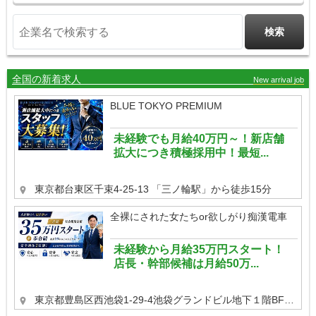
全国の新着求人
New arrival job
BLUE TOKYO PREMIUM
未経験でも月給40万円～！新店舗
拡大につき積極採用中！最短...
東京都台東区千束4-25-13
「三ノ輪駅」から徒歩15分
全裸にされた女たちor欲しがり痴漢電車
未経験から月給35万円スタート！
店長・幹部候補は月給50万...
東京都豊島区西池袋1-29-4池袋グランドビル地下１階BF号室
J