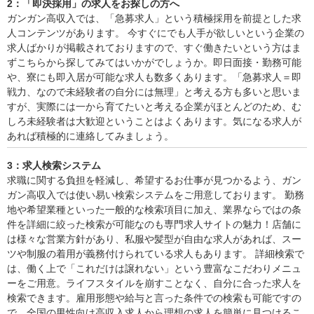
2：「即決採用」の求人をお探しの方へ
ガンガン高収入では、「急募求人」という積極採用を前提とした求
人コンテンツがあります。 今すぐにでも人手が欲しいという企業の
求人ばかりが掲載されておりますので、すぐ働きたいという方はま
ずこちらから探してみてはいかがでしょうか。即日面接・勤務可能
や、寮にも即入居が可能な求人も数多くあります。「急募求人＝即
戦力、なので未経験者の自分には無理」と考える方も多いと思いま
すが、実際には一から育てたいと考える企業がほとんどのため、む
しろ未経験者は大歓迎ということはよくあります。気になる求人が
あれば積極的に連絡してみましょう。
3：求人検索システム
求職に関する負担を軽減し、希望するお仕事が見つかるよう、ガン
ガン高収入では使い易い検索システムをご用意しております。 勤務
地や希望業種といった一般的な検索項目に加え、業界ならではの条
件を詳細に絞った検索が可能なのも専門求人サイトの魅力！店舗に
は様々な営業方針があり、私服や髪型が自由な求人があれば、スー
ツや制服の着用が義務付けられている求人もあります。 詳細検索で
は、働く上で「これだけは譲れない」という豊富なこだわりメニュ
ーをご用意。ライフスタイルを崩すことなく、自分に合った求人を
検索できます。雇用形態や給与と言った条件での検索も可能ですの
で、全国の男性向け高収入求人から理想の求人を簡単に見つけるこ