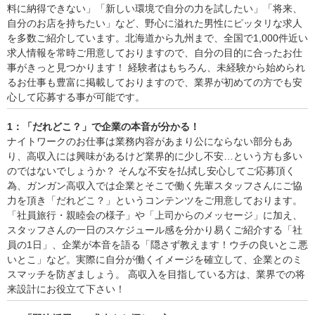
料に納得できない」「新しい環境で自分の力を試したい」「将来、
自分のお店を持ちたい」など、野心に溢れた男性にピッタリな求人
を多数ご紹介しています。北海道から九州まで、全国で1,000件近い
求人情報を常時ご用意しておりますので、自分の目的に合ったお仕
事がきっと見つかります！ 経験者はもちろん、未経験から始められ
るお仕事も豊富に掲載しておりますので、業界が初めての方でも安
心して応募する事が可能です。
1：「だれどこ？」で企業の本音が分かる！
ナイトワークのお仕事は業務内容があまり公にならない部分もあ
り、高収入には興味があるけど業界的に少し不安…という方も多い
のではないでしょうか？ そんな不安を払拭し安心してご応募頂く
為、ガンガン高収入では企業とそこで働く先輩スタッフさんにご協
力を頂き「だれどこ？」というコンテンツをご用意しております。
「社員旅行・親睦会の様子」や「上司からのメッセージ」に加え、
スタッフさんの一日のスケジュール感を分かり易くご紹介する「社
員の1日」、企業が本音を語る「隠さず教えます！ウチの良いとこ悪
いとこ」など。実際に自分が働くイメージを確立して、企業とのミ
スマッチを防ぎましょう。 高収入を目指している方は、業界での将
来設計にお役立て下さい！