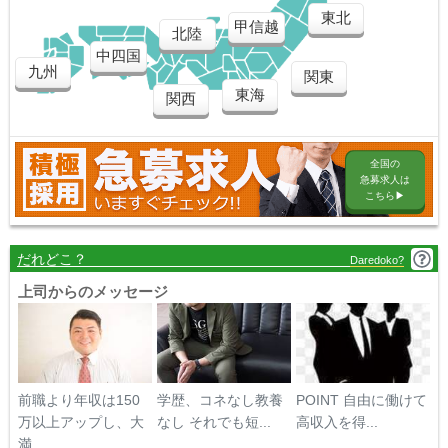
東北
甲信越
北陸
中四国
九州
関東
東海
関西
全国の
急募求人は
こちら▶︎
だれどこ？
Daredoko?
上司からのメッセージ
前職より年収は150
学歴、コネなし教養
POINT 自由に働けて
万以上アップし、大
なし それでも短...
高収入を得...
満...