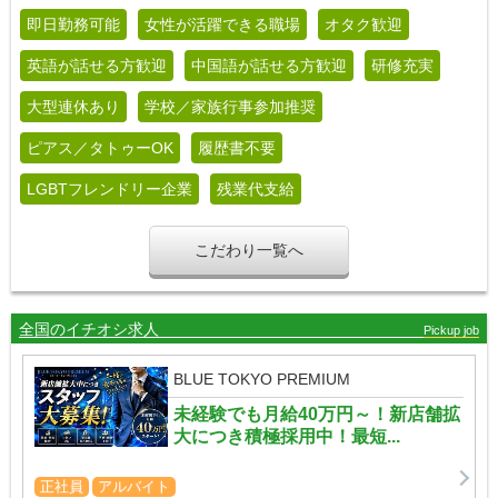
即日勤務可能
女性が活躍できる職場
オタク歓迎
英語が話せる方歓迎
中国語が話せる方歓迎
研修充実
大型連休あり
学校／家族行事参加推奨
ピアス／タトゥーOK
履歴書不要
LGBTフレンドリー企業
残業代支給
こだわり一覧へ
全国のイチオシ求人
Pickup job
BLUE TOKYO PREMIUM
未経験でも月給40万円～！新店舗拡
大につき積極採用中！最短...
正社員
アルバイト