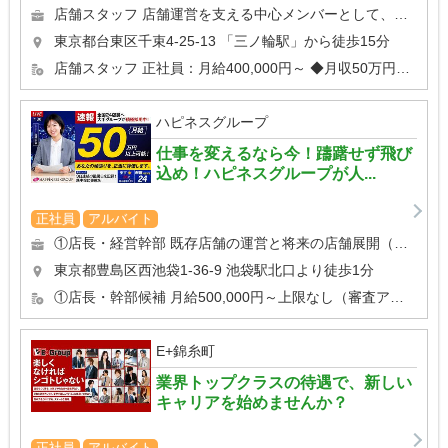
店舗スタッフ 店舗運営を支える中心メンバーとして、幅広い業務を担当していただきます。 ◆受付・電話対応・接...
東京都台東区千束4-25-13
「三ノ輪駅」から徒歩15分
店舗スタッフ 正社員：月給400,000円～ ◆月収50万円以上可能 ◆昇給随時 ◆賞与あり ◆...
ハピネスグループ
仕事を変えるなら今！躊躇せず飛び
込め！ハピネスグループが人...
正社員
アルバイト
①店長・経営幹部 既存店舗の運営と将来の店舗展開（新規出店）を担う最重要部門です。 店舗の営業状況の分析と改善...
東京都豊島区西池袋1-36-9
池袋駅北口より徒歩1分
①店長・幹部候補 月給500,000円～上限なし（審査アリ） ②店舗スタッフ 月給400,000円スター...
E+錦糸町
業界トップクラスの待遇で、新しい
キャリアを始めませんか？
正社員
アルバイト