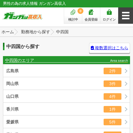
男性の為の求人情報 ガンガン高収入
0
検討中
会員登録
ログイン
ホーム
勤務地から探す
中四国
中四国から探す
複数選択はこちら
中四国のエリア
Area search
広島県
2件
岡山県
3件
山口県
4件
香川県
1件
愛媛県
5件