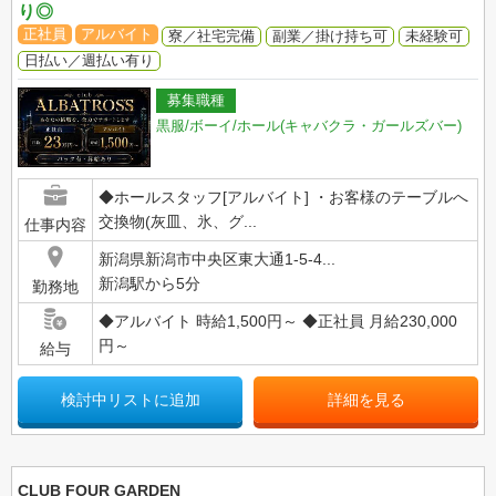
り◎
正社員
アルバイト
寮／社宅完備
副業／掛け持ち可
未経験可
日払い／週払い有り
募集職種
黒服/ボーイ/ホール(キャバクラ・ガールズバー)
◆ホールスタッフ[アルバイト] ・お客様のテーブルへ
交換物(灰皿、氷、グ...
仕事内容
新潟県新潟市中央区東大通1-5-4...
新潟駅から5分
勤務地
◆アルバイト 時給1,500円～ ◆正社員 月給230,000
円～
給与
検討中リストに追加
詳細を見る
CLUB FOUR GARDEN