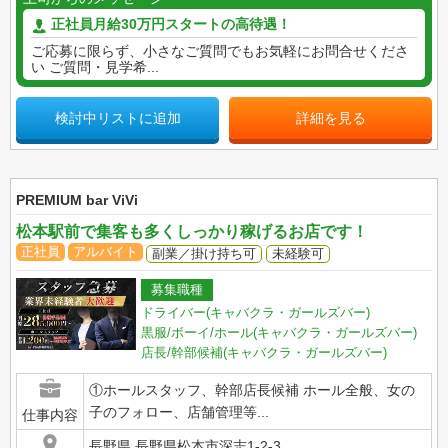
正社員月給30万円スタートの高待遇！
ご応募に限らず、小さなご質問でもお気軽にお問合せくださ
い ご質問・見学希...
検討中リストに追加
詳細を見る
PREMIUM bar ViVi
松本駅前で集客も多くしっかり稼げるお店です！
正社員
アルバイト
副業／掛け持ち可
未経験可
募集職種
ドライバー(キャバクラ・ガールズバー)
黒服/ボーイ/ホール(キャバクラ・ガールズバー)
店長/幹部候補(キャバクラ・ガールズバー)
①ホールスタッフ、幹部店長候補 ホール全般、女の
子のフォロー、店舗管理等...
仕事内容
長野県 長野県松本市深志1-2-3...