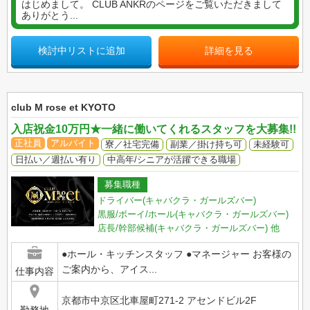
はじめまして。 CLUB ANKRのページをご覧いただきまして
ありがとう...
検討中リストに追加
詳細を見る
club M rose et KYOTO
入店祝金10万円★一緒に働いてくれるスタッフを大募集!!
正社員
アルバイト
寮／社宅完備
副業／掛け持ち可
未経験可
日払い／週払い有り
中高年/シニアが活躍できる職場
募集職種
ドライバー(キャバクラ・ガールズバー)
黒服/ボーイ/ホール(キャバクラ・ガールズバー)
店長/幹部候補(キャバクラ・ガールズバー)
他
●ホール・キッチンスタッフ ●マネージャー お客様の
ご案内から、アイス...
仕事内容
京都市中京区北車屋町271-2 アセンドビル2F