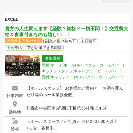
EXCEL
貴方の人生変えます【経験？資格？一切不問！】交通費支
給＆食事付きなのも嬉しい…！
正社員
アルバイト
副業／掛け持ち可
未経験可
中高年/シニアが活躍できる職場
募集職種
黒服/ボーイ/ホール(キャバクラ・ガールズバー)
キッチンスタッフ(キャバクラ・ガールズバー)
受付/キャッシャー(キャバクラ・ガールズバー)
【ホールスタッフ】 お客様のご案内と、お酒を運ん
だり等のホール業務全般。...
仕事内容
札幌市中央区南5条西3丁目第35桂和ビル6F
勤務地
＜ホールスタッフ／正社員＞ 月給280,000円以上
+歩合・各種手...
給与