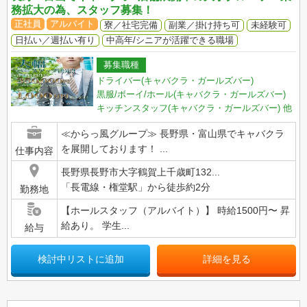
務拡大の為、スタッフ募集！
正社員
アルバイト
寮／社宅完備
副業／掛け持ち可
未経験可
日払い／週払い有り
中高年/シニアが活躍できる職場
募集職種
ドライバー(キャバクラ・ガールズバー)
黒服/ボーイ/ホール(キャバクラ・ガールズバー)
キッチンスタッフ(キャバクラ・ガールズバー)
他
≪からっ風グループ≫ 長野県・富山県でキャバクラ
を展開しております！ ...
仕事内容
長野県長野市大字鶴賀上千歳町132...
「長電線・権堂駅」から徒歩約2分
勤務地
【ホールスタッフ（アルバイト）】 時給1500円〜 昇
給あり。 学生...
給与
検討中リストに追加
詳細を見る