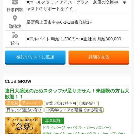
■ホールスタッフ アイス・グラス・灰皿の交換や、キ
ャストのサポートをメイ...
仕事内容
長野県上田市中央6-1-1白夜会館1F
勤務地
■アルバイト 時給 1,500円〜 ■正社員 月給300,000...
給与
検討中リストに追加
詳細を見る
CLUB GROW
連日大盛況のためスタッフが足りません！未経験の方も大
歓迎！！
正社員
アルバイト
副業／掛け持ち可
未経験可
日払い／週払い有り
中高年/シニアが活躍できる職場
募集職種
ドライバー(キャバクラ・ガールズバー)
黒服/ボーイ/ホール(キャバクラ・ガールズバー)