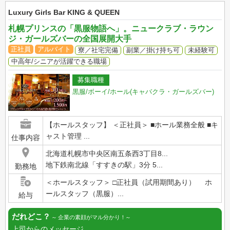
Luxury Girls Bar KING & QUEEN
札幌プリンスの「黒服物語へ」。ニュークラブ・ラウン
ジ・ガールズバーの全国展開大手
正社員
アルバイト
寮／社宅完備
副業／掛け持ち可
未経験可
中高年/シニアが活躍できる職場
募集職種
黒服/ボーイ/ホール(キャバクラ・ガールズバー)
【ホールスタッフ】 ＜正社員＞ ■ホール業務全般 ■キ
ャスト管理 ...
仕事内容
北海道札幌市中央区南五条西3丁目8...
地下鉄南北線「すすきの駅」3分 5...
勤務地
＜ホールスタッフ＞ □正社員（試用期間あり） ホ
ールスタッフ（黒服）...
給与
だれどこ？
企業の素顔がマル分かり！
上司からのメッセージ