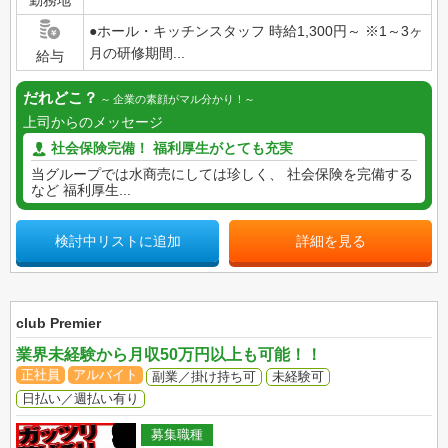
勤務地
●ホール・キッチンスタッフ 時給1,300円～ ※1～3ヶ
月の研修期間...
給与
だれどこ？
企業の素顔がマル分かり！
上司からのメッセージ
社会保険完備！ 福利厚生がとても充実
当グループでは水商売にしては珍しく、 社会保険を完備する
など 福利厚生...
検討中リストに追加
詳細を見る
club Premier
業界未経験から月収50万円以上も可能！！
正社員
アルバイト
副業／掛け持ち可
未経験可
日払い／週払い有り
募集職種