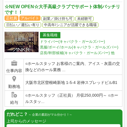
☆NEW OPEN☆大手高級クラブでサポート体制バッチリ
です！！
正社員
アルバイト
副業／掛け持ち可
未経験可
日払い／週払い有り
中高年/シニアが活躍できる職場
募集職種
ドライバー(キャバクラ・ガールズバー)
黒服/ボーイ/ホール(キャバクラ・ガールズバー)
店長/幹部候補(キャバクラ・ガールズバー)
他
○ホールスタッフ お客様のご案内、アイス・灰皿の交
換などのホール業務 ...
仕事内容
大阪市北区曽根崎新地 1-5-4 岩伸スプレッドビルB1
勤務地
○ホールスタッフ（正社員） 月収250,000円～ ○ホー
ルスタッ...
給与
だれどこ？
企業の素顔がマル分かり！
上司からのメッセージ