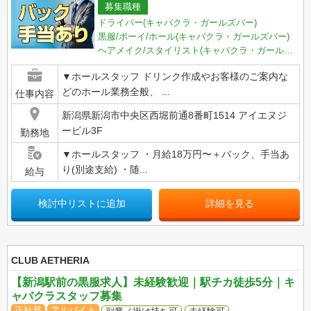
募集職種
ドライバー(キャバクラ・ガールズバー)
黒服/ボーイ/ホール(キャバクラ・ガールズバー)
ヘアメイク/スタイリスト(キャバクラ・ガールズバー)
▼ホールスタッフ ドリンク作成やお客様のご案内な
どのホール業務全般、 ...
仕事内容
新潟県新潟市中央区西堀前通8番町1514 アイエヌジ
ービル3F
勤務地
▼ホールスタッフ ・月給18万円〜＋バック、手当あ
り(別途支給) ・随...
給与
検討中リストに追加
詳細を見る
CLUB AETHERIA
【新潟駅前の黒服求人】未経験歓迎｜駅チカ徒歩5分｜キ
ャバクラスタッフ募集
正社員
アルバイト