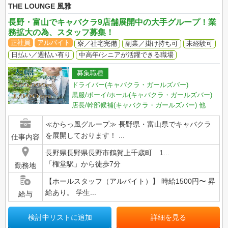
THE LOUNGE 風雅
長野・富山でキャバクラ9店舗展開中の大手グループ！業
務拡大の為、スタッフ募集！
正社員
アルバイト
寮／社宅完備
副業／掛け持ち可
未経験可
日払い／週払い有り
中高年/シニアが活躍できる職場
募集職種
ドライバー(キャバクラ・ガールズバー)
黒服/ボーイ/ホール(キャバクラ・ガールズバー)
店長/幹部候補(キャバクラ・ガールズバー)
他
≪からっ風グループ≫ 長野県・富山県でキャバクラ
を展開しております！ ...
仕事内容
長野県長野県長野市鶴賀上千歳町 1...
「権堂駅」から徒歩7分
勤務地
【ホールスタッフ（アルバイト）】 時給1500円〜 昇
給あり。 学生...
給与
検討中リストに追加
詳細を見る