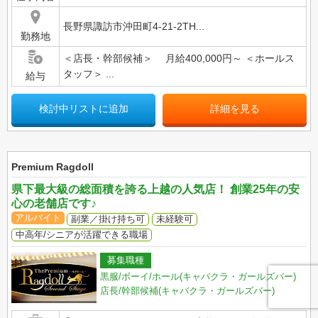
長野県諏訪市沖田町4-21-2TH...
勤務地
＜店長・幹部候補＞ 月給400,000円～ ＜ホールス
タッフ＞ ...
給与
検討中リストに追加
詳細を見る
Premium Ragdoll
県下最大級の総面積を誇る上越の人気店！ 創業25年の安
心の老舗店です♪
アルバイト
副業／掛け持ち可
未経験可
中高年/シニアが活躍できる職場
募集職種
黒服/ボーイ/ホール(キャバクラ・ガールズバー)
店長/幹部候補(キャバクラ・ガールズバー)