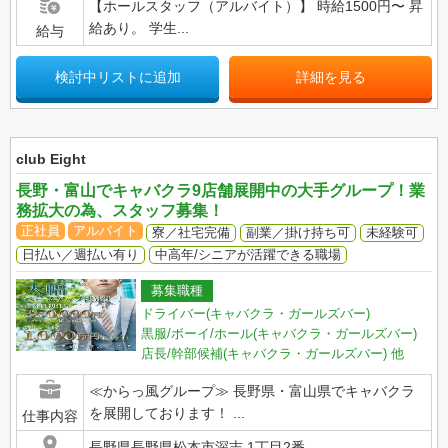
【ホールスタッフ（アルバイト）】 時給1500円〜 昇
給あり。 学生...
給与
検討中リストに追加
詳細を見る
club Eight
長野・富山でキャバクラ9店舗展開中の大手グループ！業
務拡大の為、スタッフ募集！
正社員
アルバイト
寮／社宅完備
副業／掛け持ち可
未経験可
日払い／週払い有り
中高年/シニアが活躍できる職場
募集職種
ドライバー(キャバクラ・ガールズバー)
黒服/ボーイ/ホール(キャバクラ・ガールズバー)
店長/幹部候補(キャバクラ・ガールズバー)
他
≪からっ風グループ≫ 長野県・富山県でキャバクラ
を展開しております！ ...
仕事内容
長野県長野県松本市深志 1丁目2番...