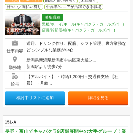
副業／掛け持ち可
未経験可
日払い／週払い有り
中高年/シニアが活躍できる職場
募集職種
黒服/ボーイ/ホール(キャバクラ・ガールズバー)
店長/幹部候補(キャバクラ・ガールズバー)
送迎、ドリンク作り、配膳、シフト管理、裏方業務な
ど シンプルな業務が中心...
仕事内容
新潟県新潟県新潟市中央区東大通1-...
新潟駅より徒歩7分
勤務地
【アルバイト】 ・時給1,200円＋交通費支給 【社
員】 ・月給...
給与
検討中リストに追加
詳細を見る
151-A
長野・富山でキャバクラ9店舗展開中の大手グループ！業