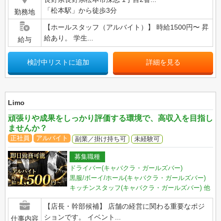
「松本駅」から徒歩3分
勤務地
【ホールスタッフ（アルバイト）】 時給1500円〜 昇
給あり。 学生...
給与
検討中リストに追加
詳細を見る
Limo
頑張りや成果をしっかり評価する環境で、高収入を目指し
ませんか？
正社員
アルバイト
副業／掛け持ち可
未経験可
募集職種
ドライバー(キャバクラ・ガールズバー)
黒服/ボーイ/ホール(キャバクラ・ガールズバー)
キッチンスタッフ(キャバクラ・ガールズバー)
他
【店長・幹部候補】 店舗の経営に関わる重要なポジ
ションです。 イベント...
仕事内容