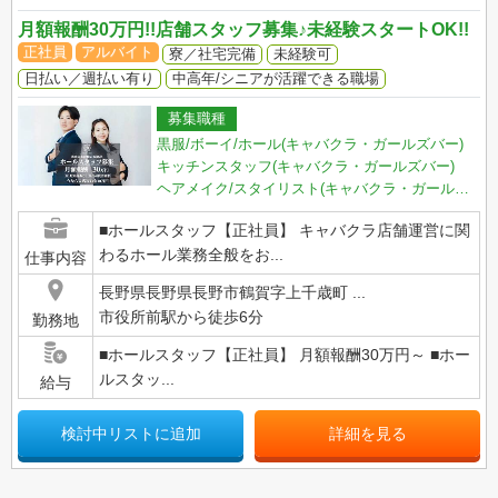
月額報酬30万円!!店舗スタッフ募集♪未経験スタートOK!!
正社員
アルバイト
寮／社宅完備
未経験可
日払い／週払い有り
中高年/シニアが活躍できる職場
募集職種
黒服/ボーイ/ホール(キャバクラ・ガールズバー)
キッチンスタッフ(キャバクラ・ガールズバー)
ヘアメイク/スタイリスト(キャバクラ・ガールズバー)
■ホールスタッフ【正社員】 キャバクラ店舗運営に関
わるホール業務全般をお...
仕事内容
長野県長野県長野市鶴賀字上千歳町 ...
市役所前駅から徒歩6分
勤務地
■ホールスタッフ【正社員】 月額報酬30万円～ ■ホー
ルスタッ...
給与
検討中リストに追加
詳細を見る