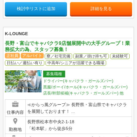
検討中リストに追加
詳細を見る
K-LOUNGE
長野・富山でキャバクラ9店舗展開中の大手グループ！業
務拡大の為、スタッフ募集！
正社員
アルバイト
寮／社宅完備
副業／掛け持ち可
未経験可
日払い／週払い有り
中高年/シニアが活躍できる職場
募集職種
ドライバー(キャバクラ・ガールズバー)
黒服/ボーイ/ホール(キャバクラ・ガールズバー)
店長/幹部候補(キャバクラ・ガールズバー)
他
≪からっ風グループ≫ 長野県・富山県でキャバクラ
を展開しております！ ...
仕事内容
長野県松本市中央2-1-18
「松本駅」から徒歩5分
勤務地