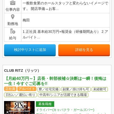
一般飲食業のホールスタッフと変わらないイメージで
す。 開店準備→お客...
仕事内容
梅田
勤務地
1.正社員 基本給30万円+報奨金（研修期間あり） 2.ア
ルバイト...
給与
検討中リストに追加
詳細を見る
CLUB RITZ（リッツ）
【月給40万円～】店長・幹部候補☆決断は一瞬！後悔は
一生！今すぐご応募を!!
正社員
アルバイト
寮／社宅完備
副業／掛け持ち可
未経験可
日払い／週払い有り
中高年/シニアが活躍できる職場
募集職種
ドライバー(キャバクラ・ガールズバー)