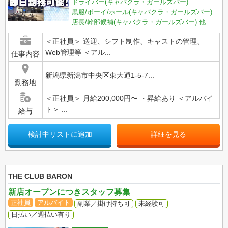
ドライバー(キャバクラ・ガールズバー)
黒服/ボーイ/ホール(キャバクラ・ガールズバー)
店長/幹部候補(キャバクラ・ガールズバー)
他
＜正社員＞ 送迎、シフト制作、キャストの管理、
Web管理等 ＜アル...
仕事内容
新潟県新潟市中央区東大通1-5-7...
勤務地
＜正社員＞ 月給200,000円〜 ・昇給あり ＜アルバイ
ト＞ ...
給与
検討中リストに追加
詳細を見る
THE CLUB BARON
新店オープンにつきスタッフ募集
正社員
アルバイト
副業／掛け持ち可
未経験可
日払い／週払い有り