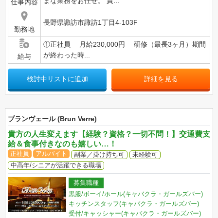
まな業務をお任せ。 責...
仕事内容
長野県諏訪市諏訪1丁目4-103F
勤務地
①正社員 月給230,000円 研修（最長3ヶ月）期間
が終わった時...
給与
検討中リストに追加
詳細を見る
ブランヴェール (Brun Verre)
貴方の人生変えます【経験？資格？一切不問！】交通費支
給＆食事付きなのも嬉しい…！
正社員
アルバイト
副業／掛け持ち可
未経験可
中高年/シニアが活躍できる職場
募集職種
黒服/ボーイ/ホール(キャバクラ・ガールズバー)
キッチンスタッフ(キャバクラ・ガールズバー)
受付/キャッシャー(キャバクラ・ガールズバー)