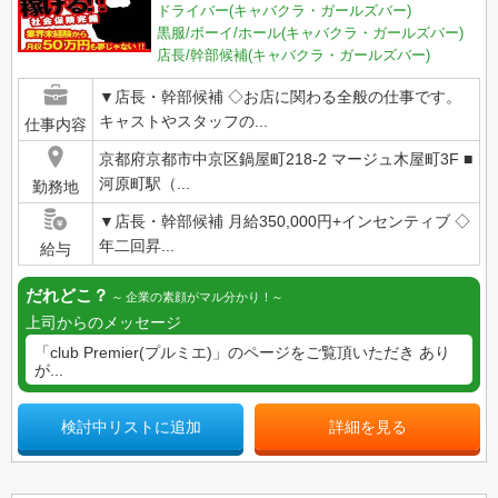
ドライバー(キャバクラ・ガールズバー)
黒服/ボーイ/ホール(キャバクラ・ガールズバー)
店長/幹部候補(キャバクラ・ガールズバー)
▼店長・幹部候補 ◇お店に関わる全般の仕事です。
キャストやスタッフの...
仕事内容
京都府京都市中京区鍋屋町218-2 マージュ木屋町3F ■
河原町駅（...
勤務地
▼店長・幹部候補 月給350,000円+インセンティブ ◇
年二回昇...
給与
だれどこ？
企業の素顔がマル分かり！
上司からのメッセージ
「club Premier(プルミエ)」のページをご覧頂いただき あり
が...
検討中リストに追加
詳細を見る