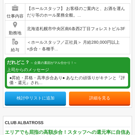
【ホールスタッフ】 お客様のご案内と、お酒を運ん
だり等のホール業務全般。...
仕事内容
北海道札幌市中央区南6条西2丁目フォレストビル3F
勤務地
＜ホールスタッフ／正社員＞ 月給280,000円以上
+歩合・各種手...
給与
だれどこ？
企業の素顔がマル分かり！
上司からのメッセージ
●昇給・昇格・高率歩合あり● あなたの頑張りがキチンと『評
価・還元』され...
検討中リストに追加
詳細を見る
CLUB ALBATROSS
エリアでも屈指の高額歩合！スタッフへの還元率に自信あ