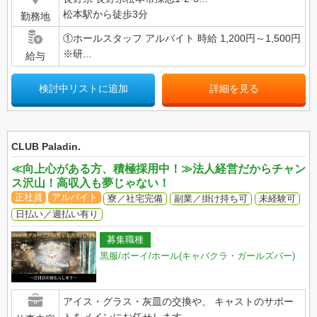
松本駅から徒歩3分
勤務地
①ホールスタッフ アルバイト 時給 1,200円～1,500円
※研...
給与
検討中リストに追加
詳細を見る
CLUB Paladin.
≪向上心がある方、積極採用中！≫法人経営だからチャン
ス沢山！高収入も夢じゃない！
正社員
アルバイト
寮／社宅完備
副業／掛け持ち可
未経験可
日払い／週払い有り
募集職種
黒服/ボーイ/ホール(キャバクラ・ガールズバー)
アイス・グラス・灰皿の交換や、 キャストのサポー
トをメインにお任せします...