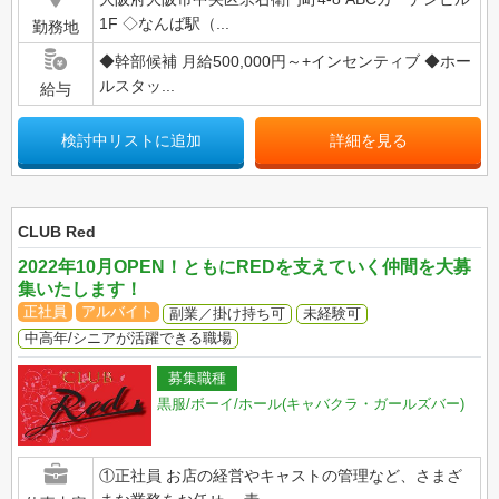
1F ◇なんば駅（...
勤務地
◆幹部候補 月給500,000円～+インセンティブ ◆ホー
ルスタッ...
給与
検討中リストに追加
詳細を見る
CLUB Red
2022年10月OPEN！ともにREDを支えていく仲間を大募
集いたします！
正社員
アルバイト
副業／掛け持ち可
未経験可
中高年/シニアが活躍できる職場
募集職種
黒服/ボーイ/ホール(キャバクラ・ガールズバー)
①正社員 お店の経営やキャストの管理など、さまざ