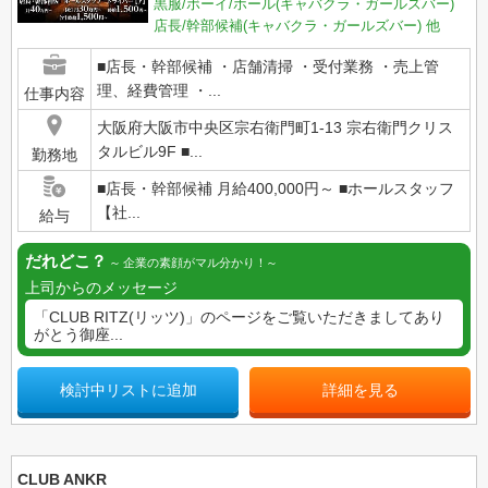
黒服/ボーイ/ホール(キャバクラ・ガールズバー)
店長/幹部候補(キャバクラ・ガールズバー)
他
■店長・幹部候補 ・店舗清掃 ・受付業務 ・売上管
理、経費管理 ・...
仕事内容
大阪府大阪市中央区宗右衛門町1-13 宗右衛門クリス
タルビル9F ■...
勤務地
■店長・幹部候補 月給400,000円～ ■ホールスタッフ
【社...
給与
だれどこ？
企業の素顔がマル分かり！
上司からのメッセージ
「CLUB RITZ(リッツ)」のページをご覧いただきましてあり
がとう御座...
検討中リストに追加
詳細を見る
CLUB ANKR