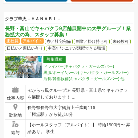
クラブ華火－ＨＡＮＡＢＩ－
長野・富山でキャバクラ9店舗展開中の大手グループ！業
務拡大の為、スタッフ募集！
正社員
アルバイト
寮／社宅完備
副業／掛け持ち可
未経験可
日払い／週払い有り
中高年/シニアが活躍できる職場
募集職種
ドライバー(キャバクラ・ガールズバー)
黒服/ボーイ/ホール(キャバクラ・ガールズバー)
店長/幹部候補(キャバクラ・ガールズバー)
他
≪からっ風グループ≫ 長野県・富山県でキャバクラ
を展開しております！ ...
仕事内容
長野県長野市大字鶴賀上千歳町116...
「権堂駅」から徒歩8分
勤務地
【ホールスタッフ（アルバイト）】 時給1500円〜 昇
給あり。 学生...
給与