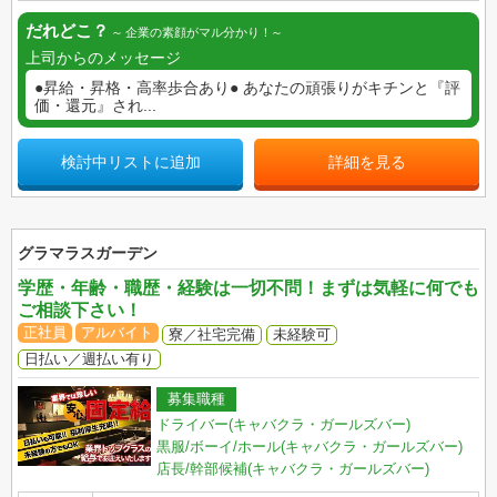
だれどこ？
企業の素顔がマル分かり！
上司からのメッセージ
●昇給・昇格・高率歩合あり● あなたの頑張りがキチンと『評
価・還元』され...
検討中リストに追加
詳細を見る
グラマラスガーデン
学歴・年齢・職歴・経験は一切不問！まずは気軽に何でも
ご相談下さい！
正社員
アルバイト
寮／社宅完備
未経験可
日払い／週払い有り
募集職種
ドライバー(キャバクラ・ガールズバー)
黒服/ボーイ/ホール(キャバクラ・ガールズバー)
店長/幹部候補(キャバクラ・ガールズバー)