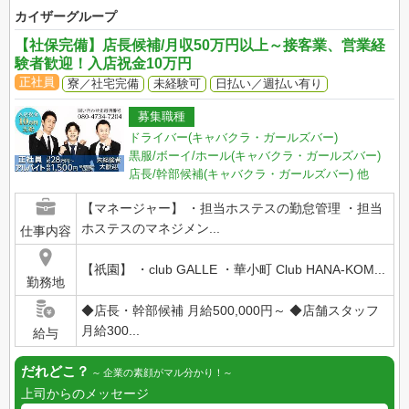
カイザーグループ
【社保完備】店長候補/月収50万円以上～接客業、営業経
験者歓迎！入店祝金10万円
正社員
寮／社宅完備
未経験可
日払い／週払い有り
募集職種
ドライバー(キャバクラ・ガールズバー)
黒服/ボーイ/ホール(キャバクラ・ガールズバー)
店長/幹部候補(キャバクラ・ガールズバー)
他
【マネージャー】 ・担当ホステスの勤怠管理 ・担当
ホステスのマネジメン...
仕事内容
【祇園】 ・club GALLE ・華小町 Club HANA-KOM...
勤務地
◆店長・幹部候補 月給500,000円～ ◆店舗スタッフ
月給300...
給与
だれどこ？
企業の素顔がマル分かり！
上司からのメッセージ