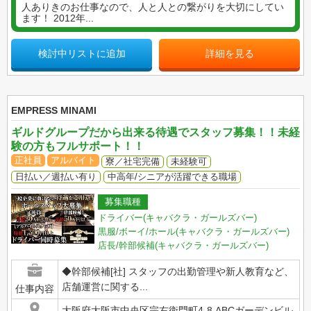
人ありきのお仕事なので、人と人との繋がりを大切にしてい
ます！ 2012年...
検討中リストに追加
詳細を見る
EMPRESS MINAMI
ギルドグループだから出来る待遇でスタッフ募集！！未経
験の方もフルサポート！！
正社員
アルバイト
寮／社宅完備
未経験可
日払い／週払い有り
中高年/シニアが活躍できる職場
募集職種
ドライバー(キャバクラ・ガールズバー)
黒服/ボーイ/ホール(キャバクラ・ガールズバー)
店長/幹部候補(キャバクラ・ガールズバー)
◆幹部候補[社] スタッフの出勤管理や新人教育など、
店舗運営に関する...
仕事内容
大阪府大阪市中央区宗右衛門町4-8 ABCガーデンビル