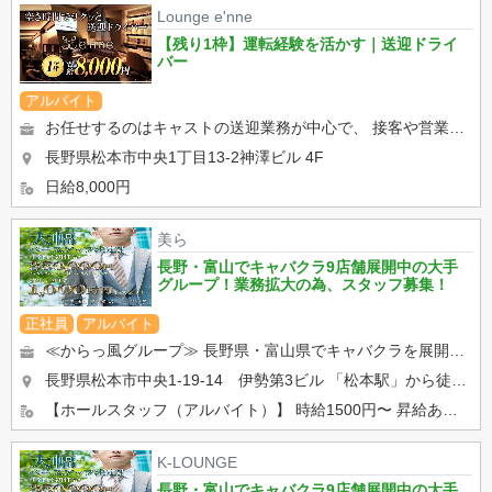
Lounge e'nne
【残り1枠】運転経験を活かす｜送迎ドライ
バー
アルバイト
お任せするのはキャストの送迎業務が中心で、 接客や営業などの業務はありません。 キャストをお店まで送迎後、営業...
長野県松本市中央1丁目13-2神澤ビル 4F
日給8,000円
美ら
長野・富山でキャバクラ9店舗展開中の大手
グループ！業務拡大の為、スタッフ募集！
正社員
アルバイト
≪からっ風グループ≫ 長野県・富山県でキャバクラを展開しております！ ・ホールでの接客、調理全般 ・キャ...
長野県松本市中央1-19-14 伊勢第3ビル
「松本駅」から徒歩5分
【ホールスタッフ（アルバイト）】 時給1500円〜 昇給あり。 学生さん、Wワークの方活躍中！ 【...
K-LOUNGE
長野・富山でキャバクラ9店舗展開中の大手