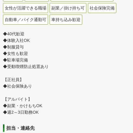
女性が活躍できる職場
副業／掛け持ち可
社会保険完備
自動車／バイク通勤可
車持ち込み歓迎
◆40代歓迎
◆体験入社OK
◆制服貸与
◆女性も歓迎
◆駐車場完備
◆受動喫煙防止処置あり
【正社員】
◆社会保険あり
【アルバイト】
◆副業・かけもちOK
◆週2～3日勤務OK
担当・連絡先