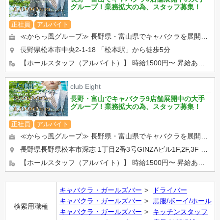
グループ！業務拡大の為、スタッフ募集！
正社員
アルバイト
≪からっ風グループ≫ 長野県・富山県でキャバクラを展開しております！ ・ホールでの接客、調理全般 ・キャ...
長野県松本市中央2-1-18
「松本駅」から徒歩5分
【ホールスタッフ（アルバイト）】 時給1500円〜 昇給あり。 学生さん、Wワークの方活躍中！ 【...
club Eight
長野・富山でキャバクラ9店舗展開中の大手
グループ！業務拡大の為、スタッフ募集！
正社員
アルバイト
≪からっ風グループ≫ 長野県・富山県でキャバクラを展開しております！ ・ホールでの接客、調理全般 ・キャ...
長野県長野県松本市深志 1丁目2番3号GINZAビル1F,2F,3F
「松
【ホールスタッフ（アルバイト）】 時給1500円〜 昇給あり。 学生さん、Wワークの方活躍中！ 【...
キャバクラ・ガールズバー
ドライバー
キャバクラ・ガールズバー
黒服/ボーイ/ホール
検索用職種
キャバクラ・ガールズバー
キッチンスタッフ