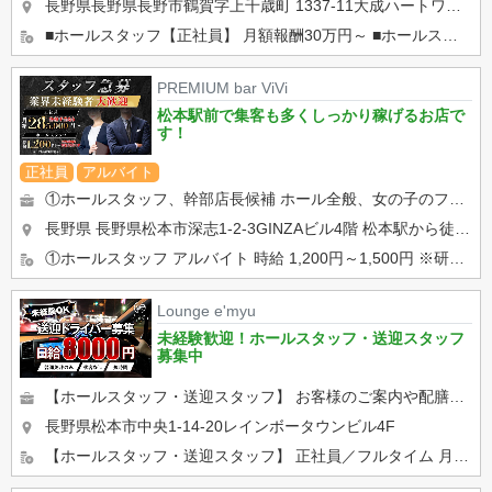
長野県長野県長野市鶴賀字上千歳町 1337-11大成ハートワンビル1F
■ホールスタッフ【正社員】 月額報酬30万円～ ■ホールスタッフ【アルバイト】 日給 10,000円...
PREMIUM bar ViVi
松本駅前で集客も多くしっかり稼げるお店で
す！
正社員
アルバイト
①ホールスタッフ、幹部店長候補 ホール全般、女の子のフォロー、店舗管理等 最初は、飲み物の注文取りなどの ...
長野県 長野県松本市深志1-2-3GINZAビル4階
松本駅から徒歩3分
①ホールスタッフ アルバイト 時給 1,200円～1,500円 ※研修期間あり ※22時以降時給25%UP...
Lounge e'myu
未経験歓迎！ホールスタッフ・送迎スタッフ
募集中
【ホールスタッフ・送迎スタッフ】 お客様のご案内や配膳、キャストのサポート、開店・閉店作業などをお願いします！ ...
長野県松本市中央1-14-20レインボータウンビル4F
【ホールスタッフ・送迎スタッフ】 正社員／フルタイム 月給30万以上 アルバイト 時給1500円 ...