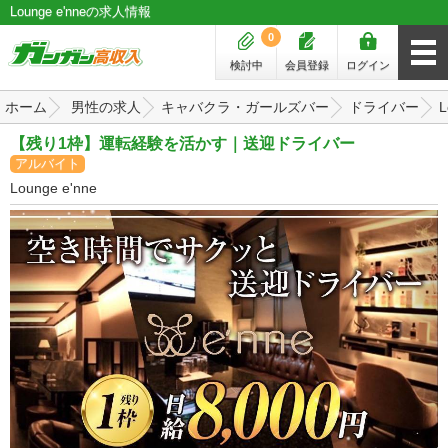
Lounge e'nneの求人情報
0
検討中
会員登録
ログイン
ホーム
男性の求人
キャバクラ・ガールズバー
ドライバー
L
【残り1枠】運転経験を活かす｜送迎ドライバー
アルバイト
Lounge e'nne