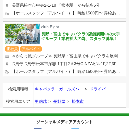
長野県松本市中央2-1-18
「松本駅」から徒歩5分
【ホールスタッフ（アルバイト）】 時給1500円〜 昇給あり。 学生さん、Wワークの方活躍中！ 【...
club Eight
長野・富山でキャバクラ9店舗展開中の大手
グループ！業務拡大の為、スタッフ募集！
正社員
アルバイト
≪からっ風グループ≫ 長野県・富山県でキャバクラを展開しております！ ・ホールでの接客、調理全般 ・キャ...
長野県長野県松本市深志 1丁目2番3号GINZAビル1F,2F,3F
「松
【ホールスタッフ（アルバイト）】 時給1500円〜 昇給あり。 学生さん、Wワークの方活躍中！ 【...
検索用職種
キャバクラ・ガールズバー
ドライバー
検索用エリア
甲信越
長野県
松本市
ソーシャルメディアアカウント