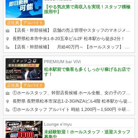
【やる気次第で高収入を実現！スタッフ積極
採用中】
正社員
アルバイト
【店長・幹部候補】 店舗の売上管理やスタッフのマネジメント、イベントの企画など、お店の責任者としてお迎えします。...
長野県松本市中央1-8-20五幸ビル2F
松本駅から徒歩2分！
【店長・幹部候補】 月給40万円～ 【ホールスタッフ】 （正）月給32万円～ （ア）時給1,...
PREMIUM bar ViVi
松本駅前で集客も多くしっかり稼げるお店で
す！
正社員
アルバイト
①ホールスタッフ、幹部店長候補 ホール全般、女の子のフォロー、店舗管理等 最初は、飲み物の注文取りなどの ...
長野県 長野県松本市深志1-2-3GINZAビル4階
松本駅から徒歩3分
①ホールスタッフ アルバイト 時給 1,200円～1,500円 ※研修期間あり ※22時以降時給25%UP...
Lounge e'myu
未経験歓迎！ホールスタッフ・送迎スタッフ
募集中