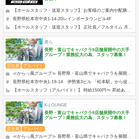
【ホールスタッフ・送迎スタッフ】 お客様のご案内や配膳、キャストのサポート、開店・閉店作業などをお願いします！ ...
長野県松本市中央1-14-20レインボータウンビル4F
【ホールスタッフ・送迎スタッフ】 正社員／フルタイム 月給30万以上 アルバイト 時給1500円 ...
美ら
長野・富山でキャバクラ9店舗展開中の大手
グループ！業務拡大の為、スタッフ募集！
正社員
アルバイト
≪からっ風グループ≫ 長野県・富山県でキャバクラを展開しております！ ・ホールでの接客、調理全般 ・キャ...
長野県松本市中央1-19-14 伊勢第3ビル
「松本駅」から徒歩5分
【ホールスタッフ（アルバイト）】 時給1500円〜 昇給あり。 学生さん、Wワークの方活躍中！ 【...
K-LOUNGE
長野・富山でキャバクラ9店舗展開中の大手
グループ！業務拡大の為、スタッフ募集！
正社員
アルバイト
≪からっ風グループ≫ 長野県・富山県でキャバクラを展開しております！ ・ホールでの接客、調理全般 ・キャ...