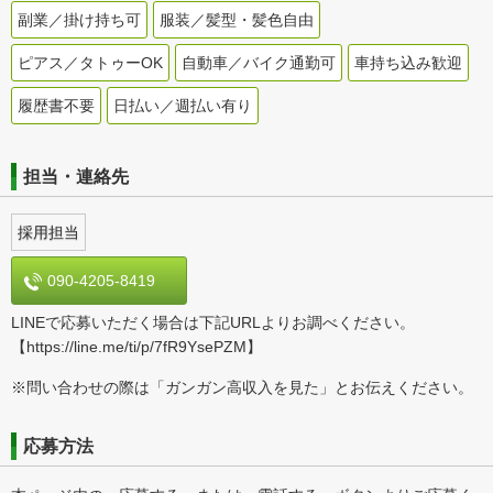
副業／掛け持ち可
服装／髪型・髪色自由
ピアス／タトゥーOK
自動車／バイク通勤可
車持ち込み歓迎
履歴書不要
日払い／週払い有り
担当・連絡先
採用担当
090-4205-8419
LINEで応募いただく場合は下記URLよりお調べください。
【https://line.me/ti/p/7fR9YsePZM】
※問い合わせの際は「ガンガン高収入を見た」とお伝えください。
応募方法