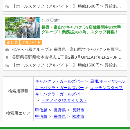
【ホールスタッフ（アルバイト）】 時給1500円〜 昇給あり。 学生さん、Wワークの方活躍中！ 【...
club Eight
長野・富山でキャバクラ9店舗展開中の大手
グループ！業務拡大の為、スタッフ募集！
正社員
アルバイト
≪からっ風グループ≫ 長野県・富山県でキャバクラを展開しております！ ・ホールでの接客、調理全般 ・キャ...
長野県長野県松本市深志 1丁目2番3号GINZAビル1F,2F,3F
「松
【ホールスタッフ（アルバイト）】 時給1500円〜 昇給あり。 学生さん、Wワークの方活躍中！ 【...
キャバクラ・ガールズバー
黒服/ボーイ/ホール
キャバクラ・ガールズバー
キッチンスタッフ
検索用職種
キャバクラ・ガールズバー
ヘアメイク/スタイリスト
甲信越
長野県
長野市
検索用エリア
甲信越
長野県
松本市