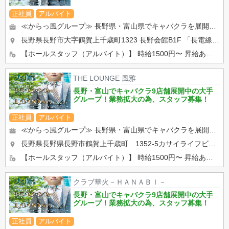
正社員
アルバイト
≪からっ風グループ≫ 長野県・富山県でキャバクラを展開しております！ ・ホールでの接客、調理全般 ・キャ...
長野県長野市大字鶴賀上千歳町1323 長野会館B1F
「長電線・権堂駅」から徒歩約2分
【ホールスタッフ（アルバイト）】 時給1500円〜 昇給あり。 学生さん、Wワークの方活躍中！ 【...
THE LOUNGE 風雅
長野・富山でキャバクラ9店舗展開中の大手
グループ！業務拡大の為、スタッフ募集！
正社員
アルバイト
≪からっ風グループ≫ 長野県・富山県でキャバクラを展開しております！ ・ホールでの接客、調理全般 ・キャ...
長野県長野県長野市鶴賀上千歳町 1352-5カサイライフビルB1F
【ホールスタッフ（アルバイト）】 時給1500円〜 昇給あり。 学生さん、Wワークの方活躍中！ 【...
クラブ華火－ＨＡＮＡＢＩ－
長野・富山でキャバクラ9店舗展開中の大手
グループ！業務拡大の為、スタッフ募集！
正社員
アルバイト