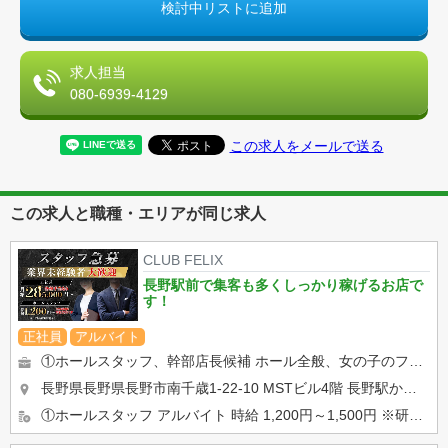
検討中リストに追加
求人担当
080-6939-4129
この求人をメールで送る
この求人と職種・エリアが同じ求人
CLUB FELIX
長野駅前で集客も多くしっかり稼げるお店で
す！
正社員
アルバイト
①ホールスタッフ、幹部店長候補 ホール全般、女の子のフォロー、店舗管理等 最初は、飲み物の注文取りなどの ...
長野県長野県長野市南千歳1-22-10 MSTビル4階
長野駅から徒歩1分
①ホールスタッフ アルバイト 時給 1,200円～1,500円 ※研修期間あり ※22時以降時給25%UP...