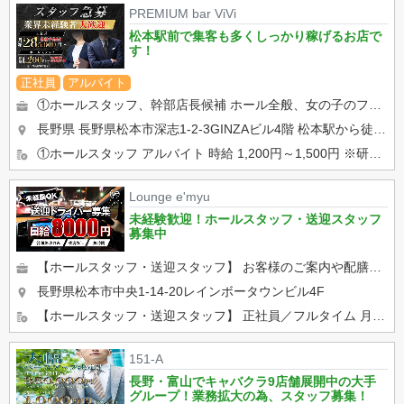
PREMIUM bar ViVi
松本駅前で集客も多くしっかり稼げるお店で
す！
正社員
アルバイト
①ホールスタッフ、幹部店長候補 ホール全般、女の子のフォロー、店舗管理等 最初は、飲み物の注文取りなどの ...
長野県 長野県松本市深志1-2-3GINZAビル4階
松本駅から徒歩3分
①ホールスタッフ アルバイト 時給 1,200円～1,500円 ※研修期間あり ※22時以降時給25%UP...
Lounge e'myu
未経験歓迎！ホールスタッフ・送迎スタッフ
募集中
【ホールスタッフ・送迎スタッフ】 お客様のご案内や配膳、キャストのサポート、開店・閉店作業などをお願いします！ ...
長野県松本市中央1-14-20レインボータウンビル4F
【ホールスタッフ・送迎スタッフ】 正社員／フルタイム 月給30万以上 アルバイト 時給1500円 ...
151-A
長野・富山でキャバクラ9店舗展開中の大手
グループ！業務拡大の為、スタッフ募集！