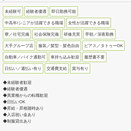
未経験可
経験者優遇
即日勤務可能
中高年/シニアが活躍できる職場
女性が活躍できる職場
寮／社宅完備
社会保険完備
研修充実
早朝／深夜勤務
大手グループ店
服装／髪型・髪色自由
ピアス／タトゥーOK
自動車／バイク通勤可
車持ち込み歓迎
履歴書不要
日払い／週払い有り
交通費支給
賞与有り
◆未経験者歓迎
◆経験者優遇
◆異業種からの転職歓迎
◆日払いOK
◆昇給・昇格随時あり
◆入店祝い金あり
◆制服貸出あり