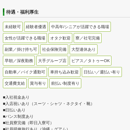
待遇・福利厚生
未経験可
経験者優遇
中高年/シニアが活躍できる職場
女性が活躍できる職場
オタク歓迎
寮／社宅完備
副業／掛け持ち可
社会保険完備
大型連休あり
早朝／深夜勤務
大手グループ店
ピアス／タトゥーOK
自動車／バイク通勤可
車持ち込み歓迎
日払い／週払い有り
交通費支給
賞与有り
前払い制度有り
■入社祝金あり
■入店祝いあり（スーツ・シャツ・ネクタイ・靴）
■日払いあり
■バンス制度あり
■社員寮完備（即日入寮可）
■社員研修旅行あり（沖縄・グアム）