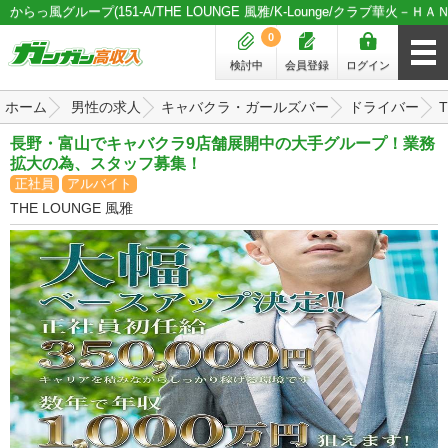
からっ風グループ(151-A/THE LOUNGE 風雅/K-Lounge/クラブ華火－ＨＡＮＡ
0
検討中
会員登録
ログイン
ホーム
男性の求人
キャバクラ・ガールズバー
ドライバー
長野・富山でキャバクラ9店舗展開中の大手グループ！業務
拡大の為、スタッフ募集！
正社員
アルバイト
THE LOUNGE 風雅