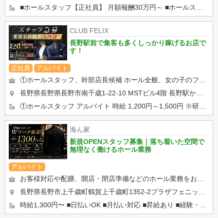
■ホールスタッフ【正社員】 月額報酬30万円～ ■ホールスタッフ【アルバイト】 日給 10,000円...
CLUB FELIX
長野駅前で集客も多くしっかり稼げるお店で
す！
正社員
アルバイト
①ホールスタッフ、幹部店長候補 ホール全般、女の子のフォロー、店舗管理等 最初は、飲み物の注文取りなどの ...
長野県長野県長野市南千歳1-22-10 MSTビル4階
長野駅から徒歩1分
①ホールスタッフ アルバイト 時給 1,200円～1,500円 ※研修期間あり ※22時以降時給25%UP...
海ん家
新規OPENスタッフ募集｜落ち着いた空間で
無理なく働けるホール業務
アルバイト
お客様対応や配膳、開店・閉店準備などのホール業務をお願いします。 難しい仕事内容はなく、最初は簡単な業務から...
長野県長野市上千歳町鶴賀上千歳町1352-2プラザフェニックス302号
時給1,300円〜 ■日払いOK ■月払い対応 ■昇給あり ■経験・能力考慮 ■頑張り次第で昇格あり ...