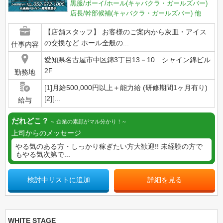
黒服/ボーイ/ホール(キャバクラ・ガールズバー)
店長/幹部候補(キャバクラ・ガールズバー)
他
【店舗スタッフ】 お客様のご案内から灰皿・アイス
の交換など ホール全般の...
仕事内容
愛知県名古屋市中区錦3丁目13－10 シャイン錦ビル
2F
勤務地
[1]月給500,000円以上＋能力給 (研修期間1ヶ月有り)
[2][...
給与
だれどこ？
企業の素顔がマル分かり！
上司からのメッセージ
やる気のある方・しっかり稼ぎたい方大歓迎!! 未経験の方で
もやる気次第で...
検討中リストに追加
詳細を見る
WHITE STAGE