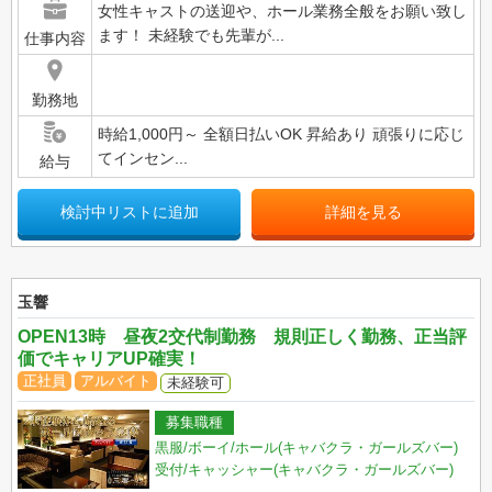
女性キャストの送迎や、ホール業務全般をお願い致し
ます！ 未経験でも先輩が...
仕事内容
勤務地
時給1,000円～ 全額日払いOK 昇給あり 頑張りに応じ
てインセン...
給与
検討中リストに追加
詳細を見る
玉響
OPEN13時 昼夜2交代制勤務 規則正しく勤務、正当評
価でキャリアUP確実！
正社員
アルバイト
未経験可
募集職種
黒服/ボーイ/ホール(キャバクラ・ガールズバー)
受付/キャッシャー(キャバクラ・ガールズバー)