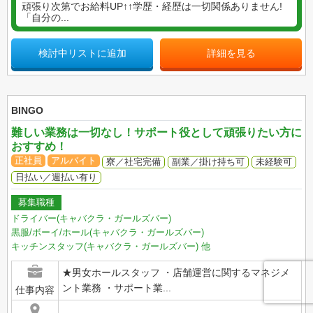
頑張り次第でお給料UP↑↑学歴・経歴は一切関係ありません!
「自分の...
検討中リストに追加
詳細を見る
BINGO
難しい業務は一切なし！サポート役として頑張りたい方に
おすすめ！
正社員
アルバイト
寮／社宅完備
副業／掛け持ち可
未経験可
日払い／週払い有り
募集職種
ドライバー(キャバクラ・ガールズバー)
黒服/ボーイ/ホール(キャバクラ・ガールズバー)
キッチンスタッフ(キャバクラ・ガールズバー)
他
★男女ホールスタッフ ・店舗運営に関するマネジメ
ント業務 ・サポート業...
仕事内容