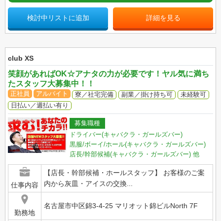
検討中リストに追加
詳細を見る
club XS
笑顔があればOK☆アナタの力が必要です！ヤル気に満ち
たスタッフ大募集中！！
正社員
アルバイト
寮／社宅完備
副業／掛け持ち可
未経験可
日払い／週払い有り
募集職種
ドライバー(キャバクラ・ガールズバー)
黒服/ボーイ/ホール(キャバクラ・ガールズバー)
店長/幹部候補(キャバクラ・ガールズバー)
他
【店長・幹部候補・ホールスタッフ】 お客様のご案
内から灰皿・アイスの交換...
仕事内容
名古屋市中区錦3-4-25 マリオット錦ビルNorth 7F
勤務地