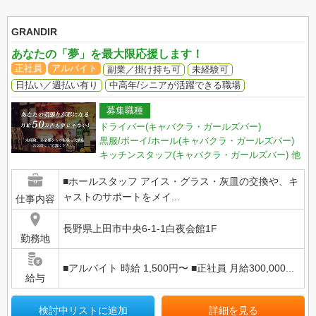
GRANDIR
あなたの「夢」を最大限応援します！
正社員
アルバイト
副業／掛け持ち可
未経験可
日払い／週払い有り
中高年/シニアが活躍できる職場
募集職種
ドライバー(キャバクラ・ガールズバー)
黒服/ボーイ/ホール(キャバクラ・ガールズバー)
キッチンスタッフ(キャバクラ・ガールズバー)
他
■ホールスタッフ アイス・グラス・灰皿の交換や、キ
ャストのサポートをメイ...
仕事内容
長野県上田市中央6-1-1白夜会館1F
勤務地
■アルバイト 時給 1,500円〜 ■正社員 月給300,000...
給与
検討中リストに追加
詳細を見る