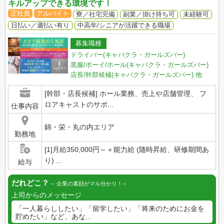
キルアップできる環境です！
正社員
アルバイト
寮／社宅完備
副業／掛け持ち可
未経験可
日払い／週払い有り
中高年/シニアが活躍できる職場
募集職種
ドライバー(キャバクラ・ガールズバー)
黒服/ボーイ/ホール(キャバクラ・ガールズバー)
店長/幹部候補(キャバクラ・ガールズバー)
他
[幹部・店長候補] ホール業務、売上や店舗管理、 フ
ロアキャストのサポ...
仕事内容
錦・栄・丸の内エリア
勤務地
[1]月給350,000円～＋能力給 (随時昇給、研修期間あ
り) ...
給与
だれどこ？
企業の素顔がマル分かり！
上司からのメッセージ
「一人暮らししたい」「留学したい」「将来のためにお金を
貯めたい」など、あな...