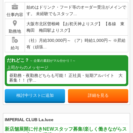
始めはドリンク・フード等のオーダー受注がメインで
す。 未経験でもスタッフ...
仕事内容
大阪市北区曽根崎 【お初天神よりスグ】 【各線 東
梅田 梅田駅よりスグ】
勤務地
（社）月給300,000円～ （ア）時給1,000円～ ※昇給
有（頑張...
給与
だれどこ？
企業の素顔がマル分かり！
上司からのメッセージ
昼勤務・夜勤務どちらも可能！ 正社員・短期アルバイト 大
募集！！ (学...
検討中リストに追加
詳細を見る
IMPERIAL CLUB La.luce
新店舗展開に付きNEWスタッフ募集!楽しく働きながらス