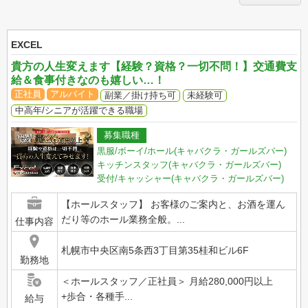
EXCEL
貴方の人生変えます【経験？資格？一切不問！】交通費支
給＆食事付きなのも嬉しい…！
正社員
アルバイト
副業／掛け持ち可
未経験可
中高年/シニアが活躍できる職場
募集職種
黒服/ボーイ/ホール(キャバクラ・ガールズバー)
キッチンスタッフ(キャバクラ・ガールズバー)
受付/キャッシャー(キャバクラ・ガールズバー)
【ホールスタッフ】 お客様のご案内と、お酒を運ん
だり等のホール業務全般。...
仕事内容
札幌市中央区南5条西3丁目第35桂和ビル6F
勤務地
＜ホールスタッフ／正社員＞ 月給280,000円以上
+歩合・各種手...
給与