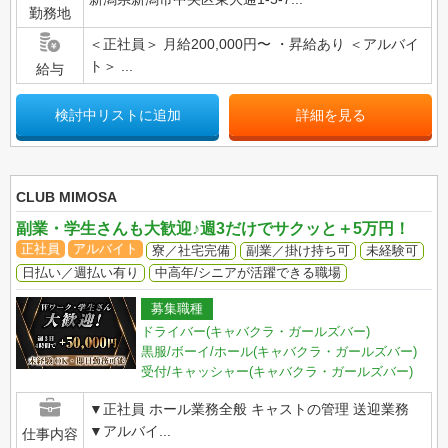
勤務地
＜正社員＞ 月給200,000円〜 ・昇給あり ＜アルバイ
ト＞ ...
給与
検討中リストに追加
詳細を見る
CLUB MIMOSA
副業・学生さんも大歓迎♪週3だけでサクッと＋5万円！
正社員
アルバイト
寮／社宅完備
副業／掛け持ち可
未経験可
日払い／週払い有り
中高年/シニアが活躍できる職場
募集職種
ドライバー(キャバクラ・ガールズバー)
黒服/ボーイ/ホール(キャバクラ・ガールズバー)
受付/キャッシャー(キャバクラ・ガールズバー)
▼正社員 ホール業務全般 キャストの管理 送迎業務
▼アルバイ...
仕事内容