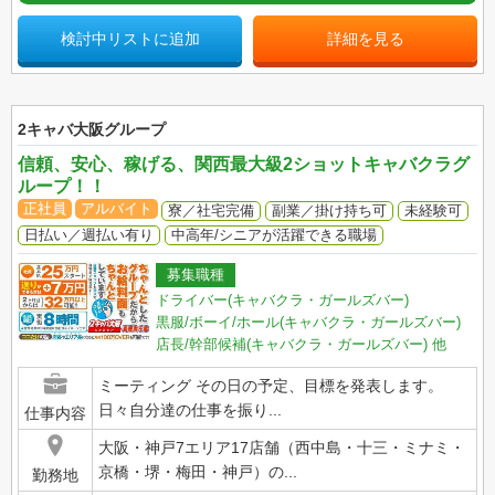
検討中リストに追加
詳細を見る
2キャバ大阪グループ
信頼、安心、稼げる、関西最大級2ショットキャバクラグ
ループ！！
正社員
アルバイト
寮／社宅完備
副業／掛け持ち可
未経験可
日払い／週払い有り
中高年/シニアが活躍できる職場
募集職種
ドライバー(キャバクラ・ガールズバー)
黒服/ボーイ/ホール(キャバクラ・ガールズバー)
店長/幹部候補(キャバクラ・ガールズバー)
他
ミーティング その日の予定、目標を発表します。
日々自分達の仕事を振り...
仕事内容
大阪・神戸7エリア17店舗（西中島・十三・ミナミ・
京橋・堺・梅田・神戸）の...
勤務地