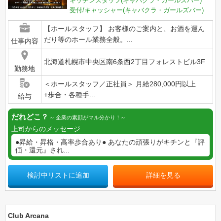
キッチンスタッフ(キャバクラ・ガールズバー)
受付/キャッシャー(キャバクラ・ガールズバー)
【ホールスタッフ】 お客様のご案内と、お酒を運ん
だり等のホール業務全般。...
仕事内容
北海道札幌市中央区南6条西2丁目フォレストビル3F
勤務地
＜ホールスタッフ／正社員＞ 月給280,000円以上
+歩合・各種手...
給与
だれどこ？
企業の素顔がマル分かり！
上司からのメッセージ
●昇給・昇格・高率歩合あり● あなたの頑張りがキチンと『評
価・還元』され...
検討中リストに追加
詳細を見る
Club Arcana