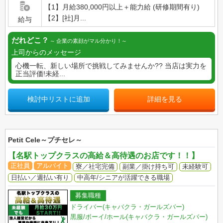
【1】月給380,000円以上＋能力給 (研修期間有り)
【2】[社]月...
給与
だれどこ？
企業の素顔がマル分かり！
上司からのメッセージ
心機一転、新しい場所で挑戦してみませんか?? 当店は実力を
正当評価!未経...
検討中リストに追加
詳細を見る
Petit Cele～プチセレ～
【名駅トップクラスの高給＆高待遇のお店です！！】
正社員
アルバイト
寮／社宅完備
副業／掛け持ち可
未経験可
日払い／週払い有り
中高年/シニアが活躍できる職場
募集職種
ドライバー(キャバクラ・ガールズバー)
黒服/ボーイ/ホール(キャバクラ・ガールズバー)