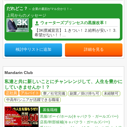
だれどこ？
企業の素顔がマル分かり！
上司からのメッセージ
ウォーターズプリンセスの黒服改革！
【3K撲滅宣言】 1.きつい！ 2.給料が安い！ 3.
希望がない！！...
検討中リストに追加
詳細を見る
Mandarin Club
私達と共に新しいことにチャンレンジして、人生を豊かに
していきませんか！？
正社員
アルバイト
寮／社宅完備
副業／掛け持ち可
未経験可
中高年/シニアが活躍できる職場
募集職種
黒服/ボーイ/ホール(キャバクラ・ガールズバー)
店長/幹部候補(キャバクラ・ガールズバー)