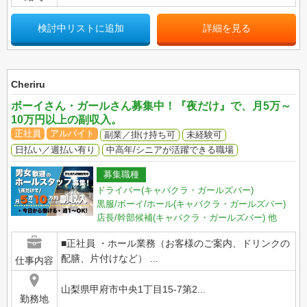
検討中リストに追加
詳細を見る
Cheriru
ボーイさん・ガールさん募集中！『夜だけ』で、月5万～
10万円以上の副収入。
正社員
アルバイト
副業／掛け持ち可
未経験可
日払い／週払い有り
中高年/シニアが活躍できる職場
募集職種
ドライバー(キャバクラ・ガールズバー)
黒服/ボーイ/ホール(キャバクラ・ガールズバー)
店長/幹部候補(キャバクラ・ガールズバー)
他
■正社員 ・ホール業務（お客様のご案内、ドリンクの
配膳、片付けなど） ...
仕事内容
山梨県甲府市中央1丁目15-7第2...
勤務地