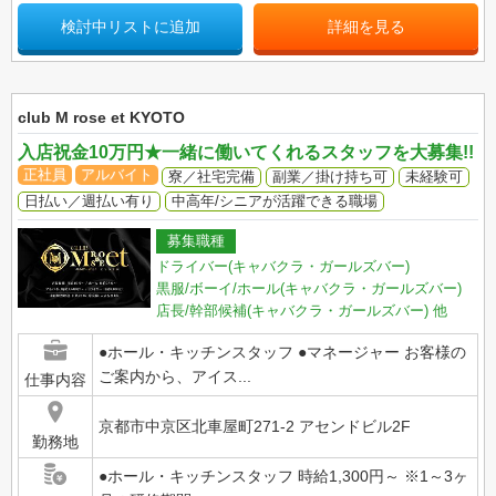
検討中リストに追加
詳細を見る
club M rose et KYOTO
入店祝金10万円★一緒に働いてくれるスタッフを大募集!!
正社員
アルバイト
寮／社宅完備
副業／掛け持ち可
未経験可
日払い／週払い有り
中高年/シニアが活躍できる職場
募集職種
ドライバー(キャバクラ・ガールズバー)
黒服/ボーイ/ホール(キャバクラ・ガールズバー)
店長/幹部候補(キャバクラ・ガールズバー)
他
●ホール・キッチンスタッフ ●マネージャー お客様の
ご案内から、アイス...
仕事内容
京都市中京区北車屋町271-2 アセンドビル2F
勤務地
●ホール・キッチンスタッフ 時給1,300円～ ※1～3ヶ