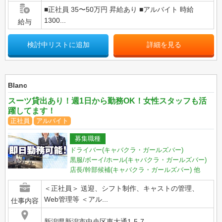
■正社員 35〜50万円 昇給あり ■アルバイト 時給
1300...
給与
検討中リストに追加
詳細を見る
Blanc
スーツ貸出あり！週1日から勤務OK！女性スタッフも活
躍してます！
正社員
アルバイト
募集職種
ドライバー(キャバクラ・ガールズバー)
黒服/ボーイ/ホール(キャバクラ・ガールズバー)
店長/幹部候補(キャバクラ・ガールズバー)
他
＜正社員＞ 送迎、シフト制作、キャストの管理、
Web管理等 ＜アル...
仕事内容
新潟県新潟市中央区東大通1-5-7...