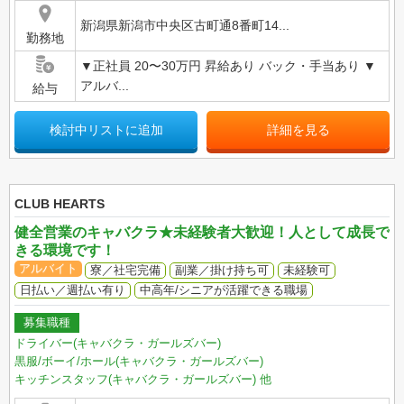
新潟県新潟市中央区古町通8番町14...
勤務地
▼正社員 20〜30万円 昇給あり バック・手当あり ▼
アルバ...
給与
検討中リストに追加
詳細を見る
CLUB HEARTS
健全営業のキャバクラ★未経験者大歓迎！人として成長で
きる環境です！
アルバイト
寮／社宅完備
副業／掛け持ち可
未経験可
日払い／週払い有り
中高年/シニアが活躍できる職場
募集職種
ドライバー(キャバクラ・ガールズバー)
黒服/ボーイ/ホール(キャバクラ・ガールズバー)
キッチンスタッフ(キャバクラ・ガールズバー)
他