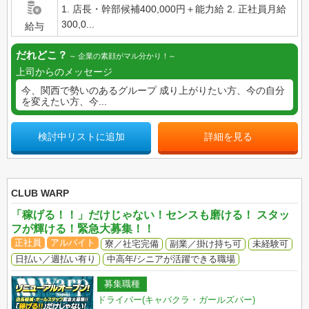
1. 店長・幹部候補400,000円＋能力給 2. 正社員月給
300,0...
給与
だれどこ？
企業の素顔がマル分かり！
上司からのメッセージ
今、関西で勢いのあるグループ 成り上がりたい方、今の自分
を変えたい方、今...
検討中リストに追加
詳細を見る
CLUB WARP
「稼げる！！」だけじゃない！センスも磨ける！ スタッ
フが輝ける！緊急大募集！！
正社員
アルバイト
寮／社宅完備
副業／掛け持ち可
未経験可
日払い／週払い有り
中高年/シニアが活躍できる職場
募集職種
ドライバー(キャバクラ・ガールズバー)