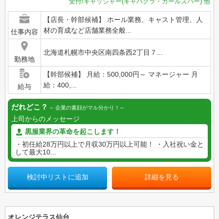
受付/キャッシャー(キャバクラ・ガールズバー)
他
【店長・幹部候補】 ホール業務、キャスト管理、人
材の育成など店舗業務全般...
仕事内容
北海道札幌市中央区南四条西2丁目７...
勤務地
【幹部候補】 月給：500,000円～ マネージャー 月
給：400,...
給与
だれどこ？
企業の素顔がマル分かり！
上司からのメッセージ
黒服業界の革命を起こします！
・初任給28万円以上で月収30万円以上可能！ ・入社祝い金と
して最大10...
検討中リストに追加
詳細を見る
オレンジテラス仙台