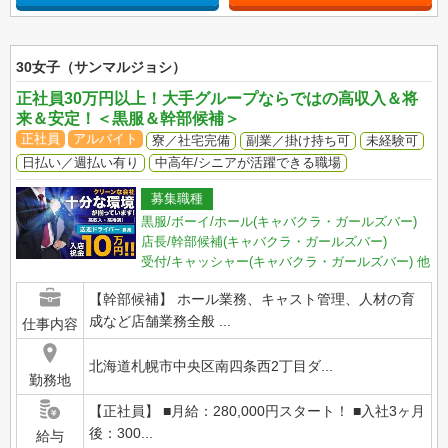
30女子（サンマルジョシ）
正社員30万円以上！大手グループならではの高収入＆将
来＆安定！＜黒服＆幹部候補＞
正社員
アルバイト
寮／社宅完備
副業／掛け持ち可
未経験可
日払い／週払い有り
中高年/シニアが活躍できる職場
募集職種
黒服/ボーイ/ホール(キャバクラ・ガールズバー)
店長/幹部候補(キャバクラ・ガールズバー)
受付/キャッシャー(キャバクラ・ガールズバー)
他
【幹部候補】 ホール業務、キャスト管理、人材の育
成など店舗業務全般 ...
仕事内容
北海道札幌市中央区南四条西2丁目ダ...
勤務地
【正社員】 ■月給：280,000円スタート！ ■入社3ヶ月
後：300...
給与