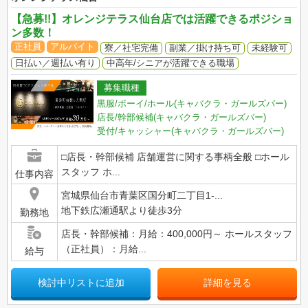
【急募!!】オレンジテラス仙台店では活躍できるポジショ
ン多数！
正社員
アルバイト
寮／社宅完備
副業／掛け持ち可
未経験可
日払い／週払い有り
中高年/シニアが活躍できる職場
募集職種
黒服/ボーイ/ホール(キャバクラ・ガールズバー)
店長/幹部候補(キャバクラ・ガールズバー)
受付/キャッシャー(キャバクラ・ガールズバー)
□店長・幹部候補 店舗運営に関する事柄全般 □ホール
スタッフ ホ...
仕事内容
宮城県仙台市青葉区国分町二丁目1-...
地下鉄広瀬通駅より徒歩3分
勤務地
店長・幹部候補：月給：400,000円～ ホールスタッフ
（正社員）：月給...
給与
検討中リストに追加
詳細を見る