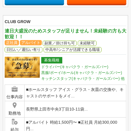
CLUB GROW
連日大盛況のためスタッフが足りません！未経験の方も大
歓迎！！
正社員
アルバイト
副業／掛け持ち可
未経験可
日払い／週払い有り
中高年/シニアが活躍できる職場
募集職種
ドライバー(キャバクラ・ガールズバー)
黒服/ボーイ/ホール(キャバクラ・ガールズバー)
キッチンスタッフ(キャバクラ・ガールズバー)
他
■ホールスタッフ アイス・グラス・灰皿の交換や、キ
ャストのサポートをメイ...
仕事内容
長野県上田市中央3丁目10-11袋...
勤務地
■アルバイト 時給1,500円〜 ■正社員 月給300,000
円...
給与