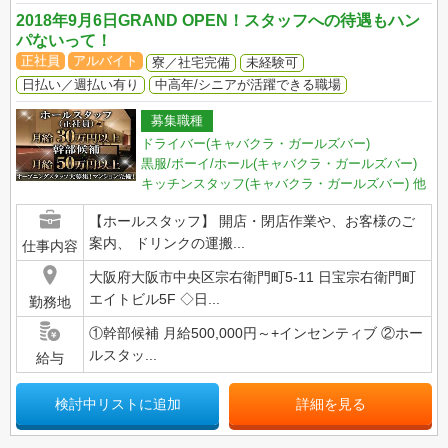
2018年9月6日GRAND OPEN！スタッフへの待遇もハン
パないって！
正社員
アルバイト
寮／社宅完備
未経験可
日払い／週払い有り
中高年/シニアが活躍できる職場
募集職種
ドライバー(キャバクラ・ガールズバー)
黒服/ボーイ/ホール(キャバクラ・ガールズバー)
キッチンスタッフ(キャバクラ・ガールズバー)
他
【ホールスタッフ】 開店・閉店作業や、お客様のご
案内、 ドリンクの運搬...
仕事内容
大阪府大阪市中央区宗右衛門町5-11 日宝宗右衛門町
エイトビル5F ◇日...
勤務地
①幹部候補 月給500,000円～+インセンティブ ②ホー
ルスタッ...
給与
検討中リストに追加
詳細を見る