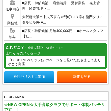
■店長・幹部候補 ・店舗清掃 ・受付業務 ・売上管
理、経費管理 ・...
仕事内容
大阪府大阪市中央区宗右衛門町1-13 宗右衛門クリス
タルビル9F ■...
勤務地
■店長・幹部候補 月給400,000円～ ■ホールスタッフ
【社...
給与
だれどこ？
企業の素顔がマル分かり！
上司からのメッセージ
「CLUB RITZ(リッツ)」のページをご覧いただきましてあり
がとう御座...
検討中リストに追加
詳細を見る
CLUB ANKR
☆NEW OPEN☆大手高級クラブでサポート体制バッチリ
です！！