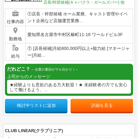
店長/幹部候補(キャバクラ・ガールズバー)
他
①店長・幹部候補 ホール業務、キャスト管理やイベ
ント企画など店舗運営業務...
仕事内容
愛知県名古屋市中村区椿町11-18 ワールドビル3F
勤務地
① [店長候補]月給800,000円以上+能力給 [マネージャ
ー]月給...
給与
だれどこ？
企業の素顔がマル分かり！
上司からのメッセージ
★経験よりも意欲のある方大歓迎！★ 未経験者の方でも安心
して働けるよう、...
検討中リストに追加
詳細を見る
CLUB LINEAR(クラブリニア)