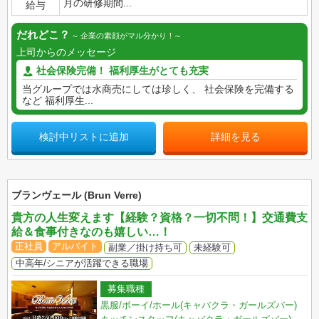
月の研修期間...
給与
だれどこ？
企業の素顔がマル分かり！
上司からのメッセージ
社会保険完備！ 福利厚生がとても充実
当グループでは水商売にしては珍しく、 社会保険を完備する
など 福利厚生...
検討中リストに追加
詳細を見る
ブランヴェール (Brun Verre)
貴方の人生変えます【経験？資格？一切不問！】交通費支
給＆食事付きなのも嬉しい…！
正社員
アルバイト
副業／掛け持ち可
未経験可
中高年/シニアが活躍できる職場
募集職種
黒服/ボーイ/ホール(キャバクラ・ガールズバー)