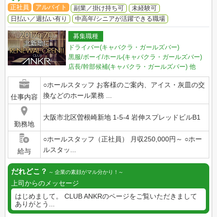
正社員
アルバイト
副業／掛け持ち可
未経験可
日払い／週払い有り
中高年/シニアが活躍できる職場
募集職種
ドライバー(キャバクラ・ガールズバー)
黒服/ボーイ/ホール(キャバクラ・ガールズバー)
店長/幹部候補(キャバクラ・ガールズバー)
他
○ホールスタッフ お客様のご案内、アイス・灰皿の交
換などのホール業務 ...
仕事内容
大阪市北区曽根崎新地 1-5-4 岩伸スプレッドビルB1
勤務地
○ホールスタッフ（正社員） 月収250,000円～ ○ホー
ルスタッ...
給与
だれどこ？
企業の素顔がマル分かり！
上司からのメッセージ
はじめまして。 CLUB ANKRのページをご覧いただきまして
ありがとう...