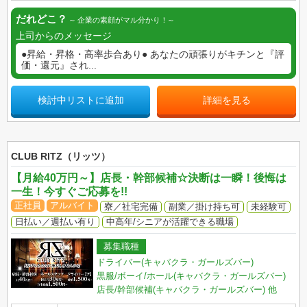
だれどこ？
企業の素顔がマル分かり！
上司からのメッセージ
●昇給・昇格・高率歩合あり● あなたの頑張りがキチンと『評
価・還元』され...
検討中リストに追加
詳細を見る
CLUB RITZ（リッツ）
【月給40万円～】店長・幹部候補☆決断は一瞬！後悔は
一生！今すぐご応募を!!
正社員
アルバイト
寮／社宅完備
副業／掛け持ち可
未経験可
日払い／週払い有り
中高年/シニアが活躍できる職場
募集職種
ドライバー(キャバクラ・ガールズバー)
黒服/ボーイ/ホール(キャバクラ・ガールズバー)
店長/幹部候補(キャバクラ・ガールズバー)
他