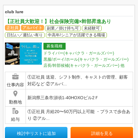
club lure
【正社員大歓迎！】社会保険完備×幹部昇進あり
正社員
アルバイト
副業／掛け持ち可
未経験可
日払い／週払い有り
中高年/シニアが活躍できる職場
募集職種
ドライバー(キャバクラ・ガールズバー)
黒服/ボーイ/ホール(キャバクラ・ガールズバー)
店長/幹部候補(キャバクラ・ガールズバー)
他
①正社員 送迎、シフト制作、キャストの管理、顧客
対応など ②アルバ...
仕事内容
新潟県三条市須頃1-40HOXOビル2Ｆ
勤務地
①正社員 月給20〜50万円以上可能 ・プラスで歩合あ
り ②アル...
給与
検討中リストに追加
詳細を見る