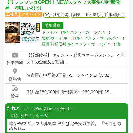
【リフレッシュOPEN】NEWスタッフ大募集◎幹部候
補・即戦力求む!!
正社員
アルバイト
寮／社宅完備
副業／掛け持ち可
未経験可
募集職種
ドライバー(キャバクラ・ガールズバー)
黒服/ボーイ/ホール(キャバクラ・ガールズバー)
店長/幹部候補(キャバクラ・ガールズバー)
他
【幹部候補】 キャスト・顧客マネージメント、 イベ
ントの企画及び店舗...
仕事内容
名古屋市中区錦3丁目7-5 シャインΣビルB2F
勤務地
[1]月給280,000円 (研修期間中260,000円) [2]...
給与
だれどこ？
企業の素顔がマル分かり！
上司からのメッセージ
◎NEWスタッフ大募集◎ 当店は完全実力主義。 「実力を認
められ...