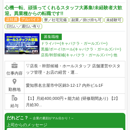
心機一転、頑張ってくれるスタッフ大募集!未経験者大歓
迎。異業種からの転職です!!
正社員
アルバイト
寮／社宅完備
副業／掛け持ち可
未経験可
日払い／週払い有り
募集職種
ドライバー(キャバクラ・ガールズバー)
黒服/ボーイ/ホール(キャバクラ・ガールズバー)
店長/幹部候補(キャバクラ・ガールズバー)
他
▽店長・幹部候補・ホールスタッフ 店舗運営やスタ
ッフ管理・お店の経営・運...
仕事内容
愛知県名古屋市中区錦3-12-17 内外ビル1F
勤務地
【1】月給400,000円＋能力給 (研修期間あり) 【2】
月給30...
給与
だれどこ？
企業の素顔がマル分かり！
上司からのメッセージ