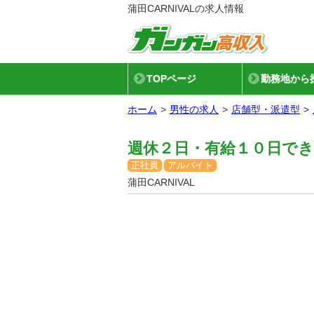
蒲田CARNIVALの求人情報
TOPページ
勤務地から
ホーム
男性の求人
店舗型・派遣型
週休２日・有給１０日で
正社員
アルバイト
蒲田CARNIVAL