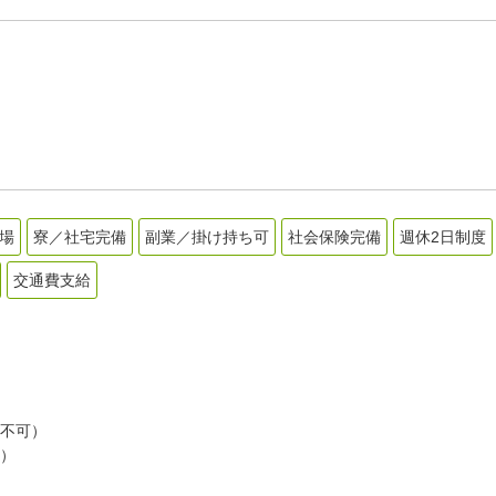
場
寮／社宅完備
副業／掛け持ち可
社会保険完備
週休2日制度
交通費支給
不可）
）