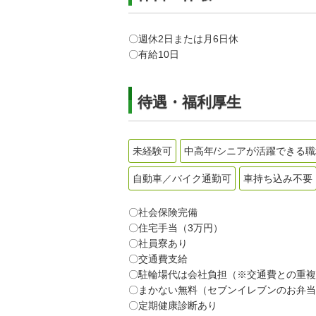
〇週休2日または月6日休
〇有給10日
待遇・福利厚生
未経験可
中高年/シニアが活躍できる職
自動車／バイク通勤可
車持ち込み不要
〇社会保険完備
〇住宅手当（3万円）
〇社員寮あり
〇交通費支給
〇駐輪場代は会社負担（※交通費との重複
〇まかない無料（セブンイレブンのお弁当
〇定期健康診断あり