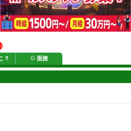
顔
こ？
面接