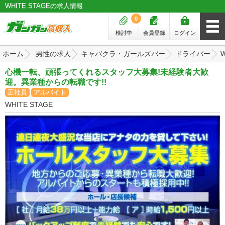
WHITE STAGEの求人情報
0
検討中
会員登録
ログイン
ホーム
男性の求人
キャバクラ・ガールズバー
ドライバー
W
心機一転、頑張ってくれるスタッフ大募集!未経験者大歓
迎。異業種からの転職です!!
正社員
アルバイト
WHITE STAGE