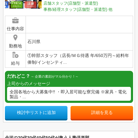
店舗スタッフ(店舗型・派遣型)
事務/経理スタッフ(店舗型・派遣型)
他
仕事内容
石川県
勤務地
①幹部スタッフ（店長/ＭＧ待遇 年/650万円～給料年
俸制/インセンティ...
給与
だれどこ？
企業の素顔がマル分かり！
上司からのメッセージ
全国各地から大募集中!! ・即入居可能な寮完備 ※家具・電化
製品・...
検討中リストに追加
詳細を見る
金沢の20代30代40代50代が集う人妻倶楽部