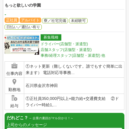
もっと欲しいの学園
-
正社員
アルバイト
寮／社宅完備
未経験可
日払い／週払い有り
募集職種
ドライバー(店舗型・派遣型)
店舗スタッフ(店舗型・派遣型)
事務/経理スタッフ(店舗型・派遣型)
他
①ネット更新（難しくないです。誰でもすぐ簡単に出
来ます） 電話対応等事務...
仕事内容
石川県金沢市神田
勤務地
①正社員350,000円以上+能力給+交通費支給 ②ド
ライバー時給1,...
給与
だれどこ？
企業の素顔がマル分かり！
上司からのメッセージ