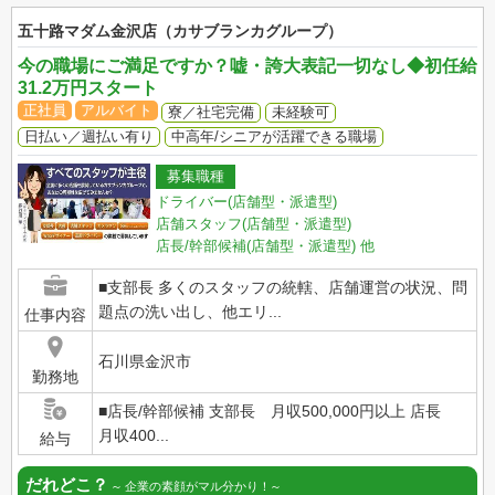
五十路マダム金沢店（カサブランカグループ）
今の職場にご満足ですか？嘘・誇大表記一切なし◆初任給
31.2万円スタート
正社員
アルバイト
寮／社宅完備
未経験可
日払い／週払い有り
中高年/シニアが活躍できる職場
募集職種
ドライバー(店舗型・派遣型)
店舗スタッフ(店舗型・派遣型)
店長/幹部候補(店舗型・派遣型)
他
■支部長 多くのスタッフの統轄、店舗運営の状況、問
題点の洗い出し、他エリ...
仕事内容
石川県金沢市
勤務地
■店長/幹部候補 支部長 月収500,000円以上 店長
月収400...
給与
だれどこ？
企業の素顔がマル分かり！