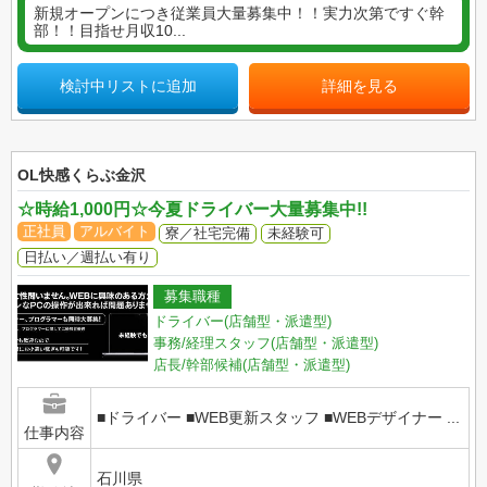
新規オープンにつき従業員大量募集中！！実力次第ですぐ幹
部！！目指せ月収10...
検討中リストに追加
詳細を見る
OL快感くらぶ金沢
☆時給1,000円☆今夏ドライバー大量募集中!!
正社員
アルバイト
寮／社宅完備
未経験可
日払い／週払い有り
募集職種
ドライバー(店舗型・派遣型)
事務/経理スタッフ(店舗型・派遣型)
店長/幹部候補(店舗型・派遣型)
■ドライバー ■WEB更新スタッフ ■WEBデザイナー ...
仕事内容
石川県