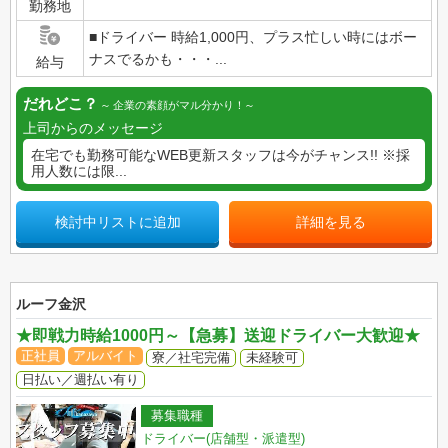
勤務地
■ドライバー 時給1,000円、プラス忙しい時にはボー
ナスでるかも・・・...
給与
だれどこ？
企業の素顔がマル分かり！
上司からのメッセージ
在宅でも勤務可能なWEB更新スタッフは今がチャンス!! ※採
用人数には限...
検討中リストに追加
詳細を見る
ルーフ金沢
★即戦力時給1000円～【急募】送迎ドライバー大歓迎★
正社員
アルバイト
寮／社宅完備
未経験可
日払い／週払い有り
募集職種
ドライバー(店舗型・派遣型)