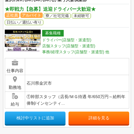
★即戦力【急募】送迎ドライバー大歓迎★
正社員
アルバイト
寮／社宅完備
未経験可
日払い／週払い有り
募集職種
ドライバー(店舗型・派遣型)
店舗スタッフ(店舗型・派遣型)
事務/経理スタッフ(店舗型・派遣型)
他
仕事内容
石川県金沢市
勤務地
①幹部スタッフ（店長/ＭＧ待遇 年/650万円～給料年
俸制/インセンティ...
給与
検討中リストに追加
詳細を見る