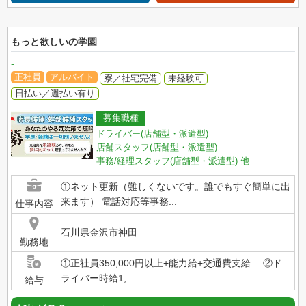
もっと欲しいの学園
-
正社員
アルバイト
寮／社宅完備
未経験可
日払い／週払い有り
募集職種
ドライバー(店舗型・派遣型)
店舗スタッフ(店舗型・派遣型)
事務/経理スタッフ(店舗型・派遣型)
他
①ネット更新（難しくないです。誰でもすぐ簡単に出
来ます） 電話対応等事務...
仕事内容
石川県金沢市神田
勤務地
①正社員350,000円以上+能力給+交通費支給 ②ド
ライバー時給1,...
給与