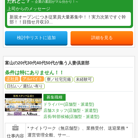
だれどこ？
企業の素顔がマル分かり！
上司からのメッセージ
新規オープンにつき従業員大量募集中！！実力次第ですぐ幹
部！！目指せ月収10...
検討中リストに追加
詳細を見る
富山の20代30代40代50代が集う人妻倶楽部
条件は特にありません！！
正社員
アルバイト
寮／社宅完備
未経験可
日払い／週払い有り
募集職種
ドライバー(店舗型・派遣型)
店舗スタッフ(店舗型・派遣型)
店長/幹部候補(店舗型・派遣型)
* ナイトワーク（無店舗型）、業務受付、送迎業務 *
運営管理全般、サー...
仕事内容