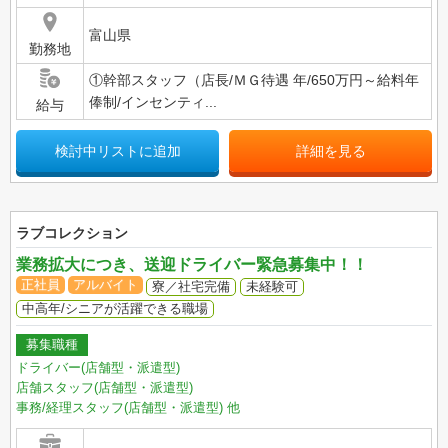
富山県
勤務地
①幹部スタッフ（店長/ＭＧ待遇 年/650万円～給料年
俸制/インセンティ...
給与
検討中リストに追加
詳細を見る
ラブコレクション
業務拡大につき、送迎ドライバー緊急募集中！！
正社員
アルバイト
寮／社宅完備
未経験可
中高年/シニアが活躍できる職場
募集職種
ドライバー(店舗型・派遣型)
店舗スタッフ(店舗型・派遣型)
事務/経理スタッフ(店舗型・派遣型)
他