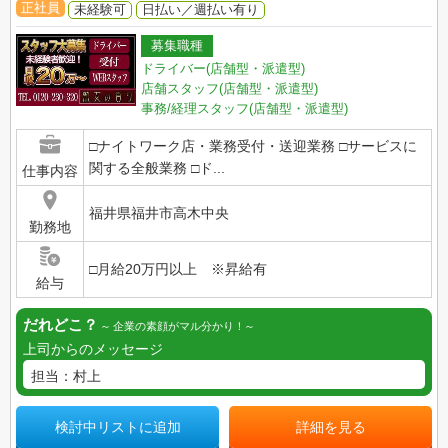
正社員
未経験可
日払い／週払い有り
募集職種
ドライバー(店舗型・派遣型)
店舗スタッフ(店舗型・派遣型)
事務/経理スタッフ(店舗型・派遣型)
□ナイトワーク店・業務受付・送迎業務 □サービスに
関する全般業務 □ド...
仕事内容
福井県福井市高木中央
勤務地
□月給20万円以上 ※昇給有
給与
だれどこ？
企業の素顔がマル分かり！
上司からのメッセージ
担当：村上
検討中リストに追加
詳細を見る