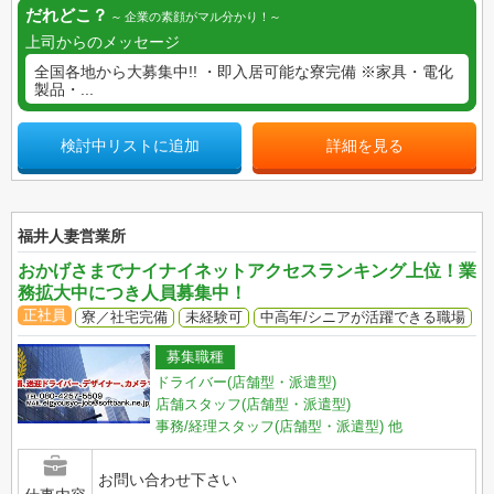
だれどこ？
企業の素顔がマル分かり！
上司からのメッセージ
全国各地から大募集中!! ・即入居可能な寮完備 ※家具・電化
製品・...
検討中リストに追加
詳細を見る
福井人妻営業所
おかげさまでナイナイネットアクセスランキング上位！業
務拡大中につき人員募集中！
正社員
寮／社宅完備
未経験可
中高年/シニアが活躍できる職場
募集職種
ドライバー(店舗型・派遣型)
店舗スタッフ(店舗型・派遣型)
事務/経理スタッフ(店舗型・派遣型)
他
お問い合わせ下さい