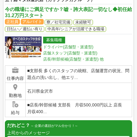
今の職場にご満足ですか？嘘・誇大表記一切なし◆初任給
31.2万円スタート
正社員
アルバイト
寮／社宅完備
未経験可
日払い／週払い有り
中高年/シニアが活躍できる職場
募集職種
ドライバー(店舗型・派遣型)
店舗スタッフ(店舗型・派遣型)
店長/幹部候補(店舗型・派遣型)
他
■支部長 多くのスタッフの統轄、店舗運営の状況、問
題点の洗い出し、他エリ...
仕事内容
石川県金沢市
勤務地
■店長/幹部候補 支部長 月収500,000円以上 店長
月収400...
給与
だれどこ？
企業の素顔がマル分かり！
上司からのメッセージ