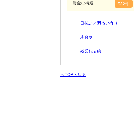
賃金の待遇
532件
日払い／週払い有り
歩合制
残業代支給
＜TOPへ戻る