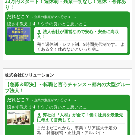
33万円スタート！週休制・残業一切なし！連休・有休あ
り！
だれどこ？
企業の素顔がマル分かり！
隠さず教えます！ウチの良いとこ悪いとこ
法人会社が運営なので安心・安全に高収
入！
完全週休制・シフト制、9時間交代制です。 よ
くある全く休めないといった劣...
株式会社Eソリューション
【急募＆即決】～転職と言うチャンス～都内の大型グルー
プ法人！
だれどこ？
企業の素顔がマル分かり！
隠さず教えます！ウチの良いとこ悪いとこ
弊社は『人材』が全て！働く社員を最優先
に考えて営業して...
まだまだこれから、事業エリア拡大予定の
為、 幹部候補・正社員・アルバイト...