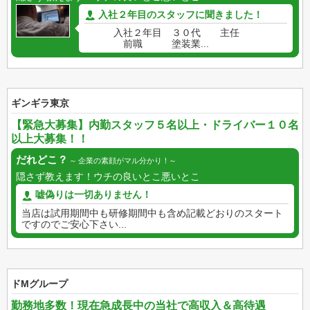
入社２年目のスタッフに聞きました！
入社２年目 ３０代 主任
前職 塗装業...
ギンギラ東京
【緊急大募集】内勤スタッフ５名以上・ドライバー１０名
以上大募集！！
だれどこ？
企業の素顔がマル分かり！
隠さず教えます！ウチの良いとこ悪いとこ
嘘偽りは一切ありません！
当店は試用期間中も研修期間中も含め記載どおりのスタート
ですのでご安心下さい...
ドMグループ
勤務地多数！現在急成長中の当社で高収入＆高待遇