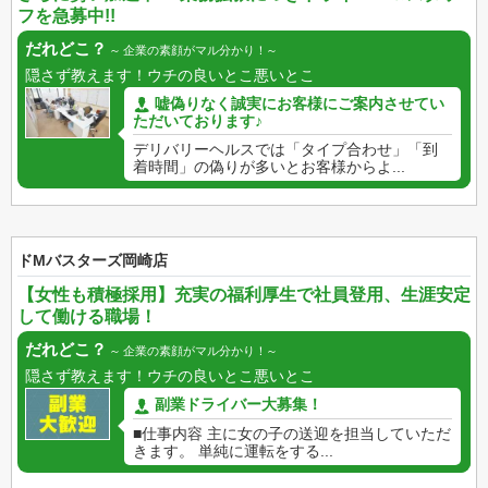
フを急募中!!
だれどこ？
企業の素顔がマル分かり！
隠さず教えます！ウチの良いとこ悪いとこ
嘘偽りなく誠実にお客様にご案内させてい
ただいております♪
デリバリーヘルスでは「タイプ合わせ」「到
着時間」の偽りが多いとお客様からよ...
ドМバスターズ岡崎店
【女性も積極採用】充実の福利厚生で社員登用、生涯安定
して働ける職場！
だれどこ？
企業の素顔がマル分かり！
隠さず教えます！ウチの良いとこ悪いとこ
副業ドライバー大募集！
■仕事内容 主に女の子の送迎を担当していただ
きます。 単純に運転をする...