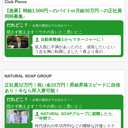
Club Pierce
【急募】時給1,500円～のバイトor月給30万円～の正社員
同時募集♪
だれどこ？
企業の素顔がマル分かり！
隠さず教えます！ウチの良いとこ悪いとこ
自動車整備士からマネージャーに！
収入面に不満があったのと、成長したいとい
う志を胸に転職しました！夜より昼の...
NATURAL SOAP GROUP
正社員32万円！祝い金10万円！昇給昇格スピードに自信
あり！今なら即入寮可能！
だれどこ？
企業の素顔がマル分かり！
隠さず教えます！ウチの良いとこ悪いとこ
NATURAL SOAPグループに就職したら、
一年間で...
時代遅れの年功序列などの曖昧な評価システ