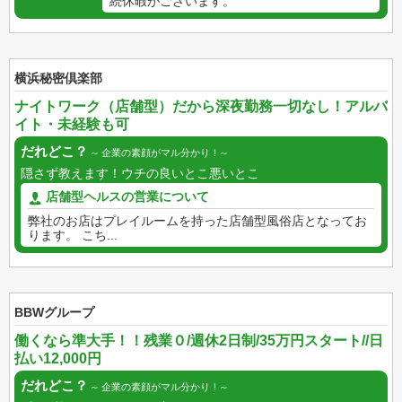
続休暇がございます。
横浜秘密倶楽部
ナイトワーク（店舗型）だから深夜勤務一切なし！アルバ
イト・未経験も可
だれどこ？
企業の素顔がマル分かり！
隠さず教えます！ウチの良いとこ悪いとこ
店舗型ヘルスの営業について
弊社のお店はプレイルームを持った店舗型風俗店となってお
ります。 こち...
BBWグループ
働くなら準大手！！残業０/週休2日制/35万円スタート//日
払い12,000円
だれどこ？
企業の素顔がマル分かり！