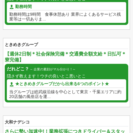
勤務時間
勤務時間は9時間 食事休憩あり 業界によくあるサービス残
業等は一切ありま...
ときめきグループ
【週休2日制＊社会保険完備＊交通費全額支給＊日払可＊
寮完備】
だれどこ？
企業の素顔がマル分かり！
隠さず教えます！ウチの良いとこ悪いとこ
★ときめきグループだから出来る6つのポイント★
当グループは総武線沿線を中心として東京・千葉エリアに約
20店舗の風俗店を運...
大和ナデシコ
さらに勢い加速中!！業務拡張につきドライバー＆スタッ