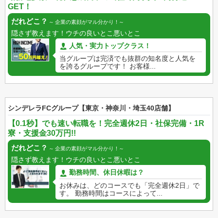
GET！
だれどこ？
企業の素顔がマル分かり！
隠さず教えます！ウチの良いとこ悪いとこ
人気・実力トップクラス！
当グループは完済でも抜群の知名度と人気を
を誇るグループです！ お客様...
シンデレラFCグループ【東京・神奈川・埼玉40店舗】
【0.1秒】でも速い転職を！完全週休2日・社保完備・1R
寮・支援金30万円!!
だれどこ？
企業の素顔がマル分かり！
隠さず教えます！ウチの良いとこ悪いとこ
勤務時間、休日休暇は？
お休みは、どのコースでも「完全週休2日」で
す。 勤務時間はコースによって...