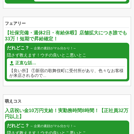
フェアリー
【社保完備・週休2日・有給休暇】店舗拡大につき誰でも
33万！短期で昇給確定！
だれどこ？
企業の素顔がマル分かり！
隠さず教えます！ウチの良いとこ悪いとこ
正直な話…
【良い所】 ①新宿の歌舞伎町に受付所があり、色々なお客様
が来店されるので...
萌えコス
入店祝い金10万円支給！実勤務時間8時間！【正社員32万
円以上】
だれどこ？
企業の素顔がマル分かり！
隠さず教えます！ウチの良いとこ悪いとこ