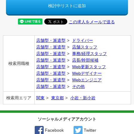
検討中リストに追加
この求人をメールで送る
店舗型・派遣型
ドライバー
店舗型・派遣型
店舗スタッフ
店舗型・派遣型
事務/経理スタッフ
店舗型・派遣型
店長/幹部候補
検索用職種
店舗型・派遣型
Web更新スタッフ
店舗型・派遣型
Webデザイナー
店舗型・派遣型
Webエンジニア
店舗型・派遣型
その他
検索用エリア
関東
東京都
小岩・新小岩
ソーシャルメディアアカウント
Facebook
Twitter