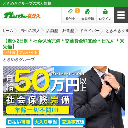
ときめきグループの求人情報
0
検討中
会員登録
ログイン
ホーム
男性の求人
店舗型・派遣型
ドライバー
ときめきグ
【週休2日制＊社会保険完備＊交通費全額支給＊日払可＊寮
完備】
正社員
アルバイト
ときめきグループ