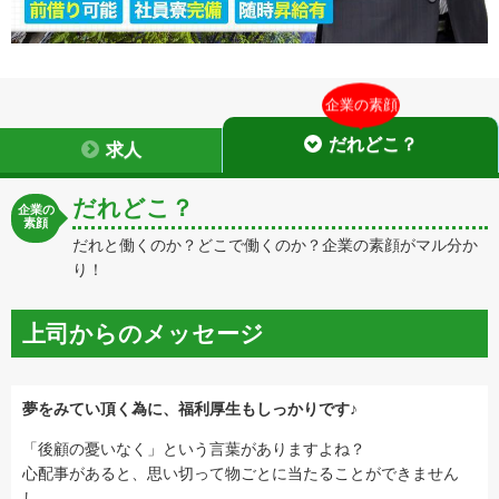
企業の素顔
だれどこ？
求人
だれどこ？
企業の
素顔
だれと働くのか？どこで働くのか？企業の素顔がマル分か
り！
上司からのメッセージ
夢をみてい頂く為に、福利厚生もしっかりです♪
「後顧の憂いなく」という言葉がありますよね？
心配事があると、思い切って物ごとに当たることができません
し、