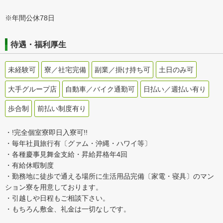
※年間公休78日
待遇・福利厚生
未経験可
寮／社宅完備
副業／掛け持ち可
土日のみ可
大手グループ店
自動車／バイク通勤可
日払い／週払い有り
歩合制
前払い制度有り
・!完全個室寮即日入寮可!!
・毎年社員旅行有〔グァム・沖縄・ハワイ等〕
・各種慶事見舞金支給・昇給昇格年4回
・有給休暇制度
・勤務地に徒歩で通える場所に生活用品完備〔家電・寝具〕のマン
ション寮を用意しております。
・引越しや日程もご相談下さい。
・もちろん敷金、礼金は一切なしです。