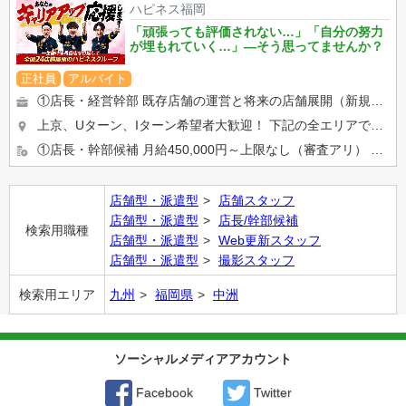
ハピネス福岡
「頑張っても評価されない…」「自分の努力
が埋もれていく…」―そう思ってませんか？
正社員
アルバイト
①店長・経営幹部 既存店舗の運営と将来の店舗展開（新規出店）を担う最重要部門です。 店舗の営業状況の分析と改善...
上京、Uターン、Iターン希望者大歓迎！ 下記の全エリアで募集を行っております。 下記いずれかの店舗に配属 ...
①店長・幹部候補 月給450,000円～上限なし（審査アリ） ②店舗スタッフ 月給400,000円～スタ...
店舗型・派遣型
店舗スタッフ
店舗型・派遣型
店長/幹部候補
検索用職種
店舗型・派遣型
Web更新スタッフ
店舗型・派遣型
撮影スタッフ
検索用エリア
九州
福岡県
中洲
ソーシャルメディアアカウント
Facebook
Twitter