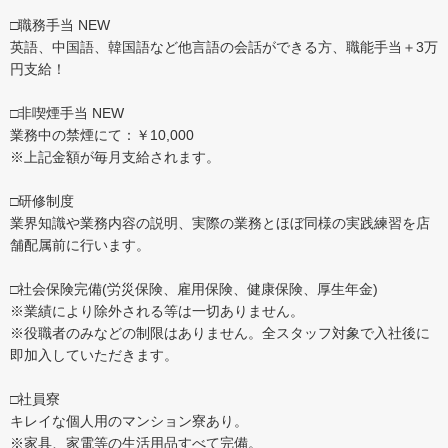
□職務手当 NEW
英語、中国語、韓国語など他言語の会話ができる方、職能手当＋3万
円支給！
□非喫煙手当 NEW
業務中の禁煙にて：￥10,000
※上記金額が毎月支給されます。
□研修制度
業界知識や業務内容の説明、実際の業務とほぼ同様の実践練習を店
舗配属前に行います。
□社会保険完備(労災保険、雇用保険、健康保険、厚生年金)
※業績により除外される等は一切ありません。
※役職者のみなどの制限はありません。全スタッフ対象で入社後に
即加入していただきます。
□社員寮
キレイな個人用のマンション寮あり。
※家具、家電等の生活用品すべて完備。