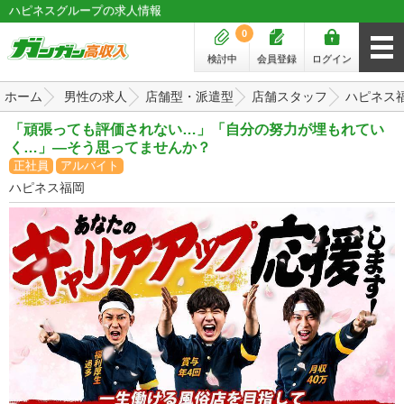
ハピネスグループの求人情報
0
検討中
会員登録
ログイン
ホーム
男性の求人
店舗型・派遣型
店舗スタッフ
ハピネス
「頑張っても評価されない…」「自分の努力が埋もれてい
く…」―そう思ってませんか？
正社員
アルバイト
ハピネス福岡