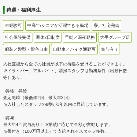
待遇・福利厚生
未経験可
中高年/シニアが活躍できる職場
寮／社宅完備
社会保険完備
週休2日制度
早朝／深夜勤務
大手グループ店
服装／髪型・髪色自由
自動車／バイク通勤可
賞与有り
入社直後から全ての社員が以下の待遇を受けることができます。
※ドライバー、アルバイト、清掃スタッフは勤務条件（出勤日数
等）あり。
□昇格、昇給
査定随時（最低年2回、最大年3回）
※入社したスタッフの8割が1年以内に昇給しています。
□賞与
最大年4回賞与あり！※業績に応じて金額が変動します。
※帯付き（100万円以上）で支給されるスタッフ多数。