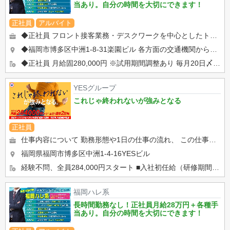
当あり。自分の時間を大切にできます！
正社員
アルバイト
◆正社員 フロント接客業務・デスクワークを中心としたトータルサポート ・フロント接客業（お客様のご案内・電話対...
◆福岡市博多区中洲1-8-31楽園ビル 各方面の交通機関から好アクセス！ ・JR『博多』駅博多口（徒歩15分）...
◆正社員 月給固280,000円 ※試用期間調整あり 毎月20日〆末日払い※その他各地区の規定に準ずる。 ...
YESグループ
これじゃ終われないが強みとなる
正社員
仕事内容について 勤務形態や1日の仕事の流れ、 この仕事のやりがい等をご紹介いたします。 yes g...
福岡県福岡市博多区中洲1-4-16YESビル
経験不問、全員284,000円スタート ■入社初任給（研修期間） 284,000円 ■3ヶ月経過後...
福岡ハレ系
長時間勤務なし！正社員月給28万円＋各種手
当あり。自分の時間を大切にできます！