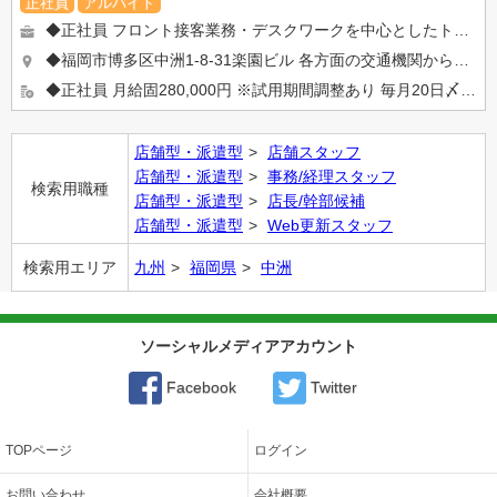
正社員
アルバイト
◆正社員 フロント接客業務・デスクワークを中心としたトータルサポート ・フロント接客業（お客様のご案内・電話対...
◆福岡市博多区中洲1-8-31楽園ビル 各方面の交通機関から好アクセス！ ・JR『博多』駅博多口（徒歩15分）...
◆正社員 月給固280,000円 ※試用期間調整あり 毎月20日〆末日払い※その他各地区の規定に準ずる。 ...
店舗型・派遣型
店舗スタッフ
店舗型・派遣型
事務/経理スタッフ
検索用職種
店舗型・派遣型
店長/幹部候補
店舗型・派遣型
Web更新スタッフ
検索用エリア
九州
福岡県
中洲
ソーシャルメディアアカウント
Facebook
Twitter
TOPページ
ログイン
お問い合わせ
会社概要