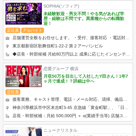
SOPHIA(ソフィア)
未経験歓迎・男女不問！やる気があれば学
歴・経験は不問です。異業種からの転職歓
迎！
正社員
アルバイト
店舗運営全般をお任せします。 ・受付、接客対応 ・電話対応 ・キャストサポート ・顧客管理 ・WEB...
東京都新宿区歌舞伎町1-22-2 第２アーバンビル
◆店長・幹部候補 月給80万円以上 成果に応じたインセンティブ・賞与あり 昇給・昇格随時 交通費支給 ...
恋愛グループ 横浜
月収50万を目出して入社したY田さん！1年7
ヶ月で達成！？詳細は中へ
正社員
接客業務、キャスト管理、電話・メール対応、清掃、備品管理など、店舗運営に関わるお仕事をしていただきます。 業界未...
神奈川県横浜市中区末吉町3-45 京急線「黄金町駅」、「日ノ出町駅」 市営地下鉄「阪東橋駅」、「伊勢佐木長...
店長・幹部候補：月給 500,000円 ＋ α(業績手当等) 店舗スタッフ：正社員月給 400,000円 ※ア...
ニュークリスタル