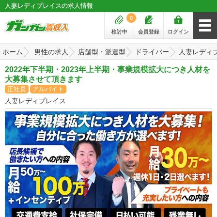
人妻レディプレイスの求人情報
0
検討中
会員登録
ログイン
ホーム
男性の求人
店舗型・派遣型
ドライバー
人妻レディ
2022年下半期・2023年上半期・事業規模拡大につき人材を
大募集させて頂きます
正社員
アルバイト
人妻レディプレイス