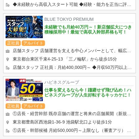
◆未経験から高収入スタート可能 ◆経験・能力を正当に評価 ◆昇給随時 ◆役職アップでさらなる収入アップ可能 ...
BLUE TOKYO PREMIUM
未経験でも月給40万円～！新店舗拡大につき
積極採用中！最短で高収入幹部昇格も可！
正社員
アルバイト
店舗スタッフ 店舗運営を支える中心メンバーとして、幅広い業務を担当していただきます。 ◆受付・電話対応・接...
東京都台東区千束4-25-13
「三ノ輪駅」から徒歩15分
店舗スタッフ 正社員：月給400,000円～ ◆月収50万円以上可能 ◆昇給随時 ◆賞与あり ◆...
ハピネスグループ
仕事を変えるなら今！躊躇せず飛び込め！ハ
ピネスグループが人生好転するキッカケに！
正社員
アルバイト
①店長・経営幹部 既存店舗の運営と将来の店舗展開（新規出店）を担う最重要部門です。 店舗の営業状況の分析と改善...
東京都豊島区西池袋1-36-9
池袋駅北口より徒歩1分
①店長・幹部候補 月給500,000円～上限なし（審査アリ） ②店舗スタッフ 月給400,000円スター...