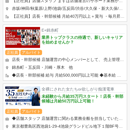
【正社員】店舗スタッフ まずは店舗運営のサポート業務からスタート！ 主な仕事内容 ・電話受付、お客様...
赤坂/神田/秋葉原/上野/池袋/五反田/渋谷/大久保・新大久保/吉祥寺/大宮 各線主要駅より徒歩約4分
【正社員】店長・幹部候補 月給40万円以上＋賞与 ・毎月昇給・昇格査定あり ・賞与支給 ・日払い対...
E+錦糸町
業界トップクラスの待遇で、新しいキャリア
を始めませんか？
正社員
アルバイト
店長・幹部候補 店舗運営の中心メンバーとして、 売上管理からスタッフ育成まで幅広い業務をお任せします。 ...
錦糸町・五反田・川崎・厚木 他
◆店長・幹部候補 給与 月給500,000円以上可能 ◆基本給 ◆固定時間外手当 ◆固定深夜勤務手...
全裸にされた女たちor欲しがり痴漢電車
未経験から月給35万円スタート！店長・幹部
候補は月給50万円以上可能！
正社員
アルバイト
◆店舗スタッフ 店舗運営に関わる業務全般を担当していただきます。 ◆お客様からのお問い合わせ対応 ◆...
東京都豊島区西池袋1-29-4池袋グランドビル地下１階BF号室
J