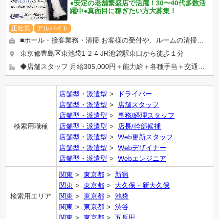
●安定の老舗繁盛店で活躍！30〜40代多数活
躍中●真面目に稼ぎたい方大募集！
正社員
アルバイト
■ホール・接客業務・清掃 お客様の受付や、ルームの清掃、開店前・閉店後の清掃など、快適な空間づくりを行います。 ...
東京都豊島区東池袋1-2-4
JR池袋駅東口から徒歩１分
◆店舗スタッフ 月給305,000円＋能力給＋各種手当＋交通費全支給 ◆アルバイト 時給1,250円～ ...
店舗型・派遣型
ドライバー
店舗型・派遣型
店舗スタッフ
店舗型・派遣型
事務/経理スタッフ
検索用職種
店舗型・派遣型
店長/幹部候補
店舗型・派遣型
Web更新スタッフ
店舗型・派遣型
Webデザイナー
店舗型・派遣型
Webエンジニア
関東
東京都
新宿
関東
東京都
大久保・新大久保
検索用エリア
関東
東京都
池袋
関東
東京都
渋谷
関東
東京都
五反田