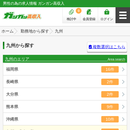
男性の為の求人情報 ガンガン高収入
0
検討中
会員登録
ログイン
ホーム
勤務地から探す
九州
九州から探す
複数選択はこちら
九州のエリア
Area search
福岡県
16件
長崎県
2件
大分県
2件
熊本県
9件
沖縄県
10件