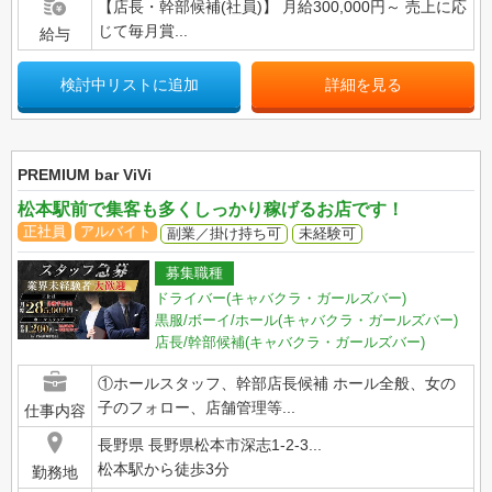
【店長・幹部候補(社員)】 月給300,000円～ 売上に応
じて毎月賞...
給与
検討中リストに追加
詳細を見る
PREMIUM bar ViVi
松本駅前で集客も多くしっかり稼げるお店です！
正社員
アルバイト
副業／掛け持ち可
未経験可
募集職種
ドライバー(キャバクラ・ガールズバー)
黒服/ボーイ/ホール(キャバクラ・ガールズバー)
店長/幹部候補(キャバクラ・ガールズバー)
①ホールスタッフ、幹部店長候補 ホール全般、女の
子のフォロー、店舗管理等...
仕事内容
長野県 長野県松本市深志1-2-3...
松本駅から徒歩3分
勤務地