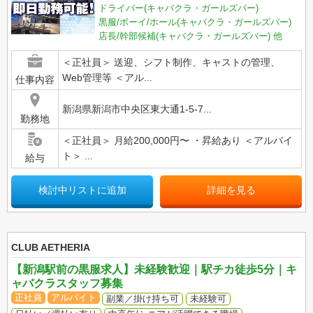
ドライバー(キャバクラ・ガールズバー)
黒服/ボーイ/ホール(キャバクラ・ガールズバー)
店長/幹部候補(キャバクラ・ガールズバー)
他
＜正社員＞ 送迎、シフト制作、キャストの管理、
Web管理等 ＜アル...
仕事内容
新潟県新潟市中央区東大通1-5-7...
勤務地
＜正社員＞ 月給200,000円〜 ・昇給あり ＜アルバイ
ト＞ ...
給与
検討中リストに追加
詳細を見る
CLUB AETHERIA
【新潟駅前の黒服求人】未経験歓迎｜駅チカ徒歩5分｜キ
ャバクラスタッフ募集
正社員
アルバイト
副業／掛け持ち可
未経験可