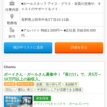
■ホールスタッフ アイス・グラス・灰皿の交換や、キ
ャストのサポートをメイ...
仕事内容
長野県上田市中央3丁目10-11袋...
勤務地
■アルバイト 時給1,500円〜 ■正社員 月給300,000
円...
給与
検討中リストに追加
詳細を見る
Cheriru
ボーイさん・ガールさん募集中！『夜だけ』で、月5万～
10万円以上の副収入。
正社員
アルバイト
副業／掛け持ち可
未経験可
日払い／週払い有り
中高年/シニアが活躍できる職場
募集職種
ドライバー(キャバクラ・ガールズバー)