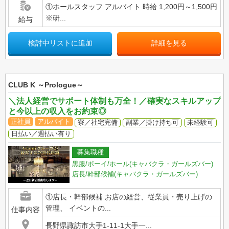
①ホールスタッフ アルバイト 時給 1,200円～1,500円
※研...
給与
検討中リストに追加
詳細を見る
CLUB K ～Prologue～
＼法人経営でサポート体制も万全！／確実なスキルアップ
と今以上の収入をお約束◎
正社員
アルバイト
寮／社宅完備
副業／掛け持ち可
未経験可
日払い／週払い有り
募集職種
黒服/ボーイ/ホール(キャバクラ・ガールズバー)
店長/幹部候補(キャバクラ・ガールズバー)
①店長・幹部候補 お店の経営、従業員・売り上げの
管理、 イベントの...
仕事内容
長野県諏訪市大手1-11-1大手一...