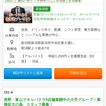
日払い／週払い有り
中高年/シニアが活躍できる職場
募集職種
黒服/ボーイ/ホール(キャバクラ・ガールズバー)
店長/幹部候補(キャバクラ・ガールズバー)
送迎、ドリンク作り、配膳、シフト管理、裏方業務な
ど シンプルな業務が中心...
仕事内容
新潟県新潟県新潟市中央区東大通1-...
新潟駅より徒歩7分
勤務地
【アルバイト】 ・時給1,200円＋交通費支給 【社
員】 ・月給...
給与
検討中リストに追加
詳細を見る
151-A
長野・富山でキャバクラ9店舗展開中の大手グループ！業
務拡大の為、スタッフ募集！