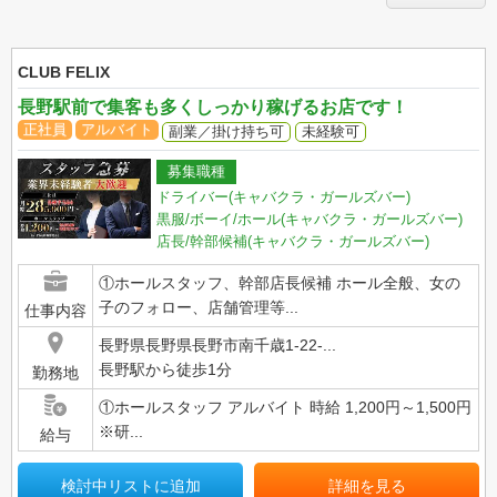
CLUB FELIX
長野駅前で集客も多くしっかり稼げるお店です！
正社員
アルバイト
副業／掛け持ち可
未経験可
募集職種
ドライバー(キャバクラ・ガールズバー)
黒服/ボーイ/ホール(キャバクラ・ガールズバー)
店長/幹部候補(キャバクラ・ガールズバー)
①ホールスタッフ、幹部店長候補 ホール全般、女の
子のフォロー、店舗管理等...
仕事内容
長野県長野県長野市南千歳1-22-...
長野駅から徒歩1分
勤務地
①ホールスタッフ アルバイト 時給 1,200円～1,500円
※研...
給与
検討中リストに追加
詳細を見る