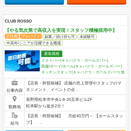
CLUB ROSSO
【やる気次第で高収入を実現！スタッフ積極採用中】
正社員
アルバイト
副業／掛け持ち可
未経験可
中高年/シニアが活躍できる職場
募集職種
ドライバー(キャバクラ・ガールズバー)
黒服/ボーイ/ホール(キャバクラ・ガールズバー)
キッチンスタッフ(キャバクラ・ガールズバー)
他
【店長・幹部候補】 店舗の売上管理やスタッフのマ
ネジメント、イベントの企...
仕事内容
長野県松本市中央1-8-20五幸ビル2F
松本駅から徒歩2分！
勤務地
【店長・幹部候補】 月給40万円～ 【ホールスタッ
フ】 ...
給与