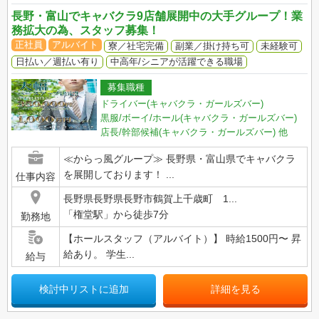
長野・富山でキャバクラ9店舗展開中の大手グループ！業
務拡大の為、スタッフ募集！
正社員
アルバイト
寮／社宅完備
副業／掛け持ち可
未経験可
日払い／週払い有り
中高年/シニアが活躍できる職場
募集職種
ドライバー(キャバクラ・ガールズバー)
黒服/ボーイ/ホール(キャバクラ・ガールズバー)
店長/幹部候補(キャバクラ・ガールズバー)
他
≪からっ風グループ≫ 長野県・富山県でキャバクラ
を展開しております！ ...
仕事内容
長野県長野県長野市鶴賀上千歳町 1...
「権堂駅」から徒歩7分
勤務地
【ホールスタッフ（アルバイト）】 時給1500円〜 昇
給あり。 学生...
給与
検討中リストに追加
詳細を見る