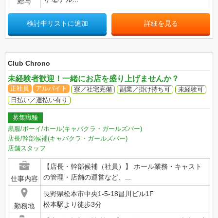
給与
検討中リストに追加
詳細を見る
Club Chrono
未経験者歓迎！一緒にお店を盛り上げませんか？
正社員
アルバイト
寮／社宅完備
副業／掛け持ち可
未経験可
日払い／週払い有り
募集職種
黒服/ボーイ/ホール(キャバクラ・ガールズバー)
店長/幹部候補(キャバクラ・ガールズバー)
店舗スタッフ
【店長・幹部候補（社員）】 ホール業務・キャスト
の管理・店舗の運営など、...
仕事内容
長野県松本市中央1-5-18昌川ビル1F
松本駅より徒歩3分
勤務地