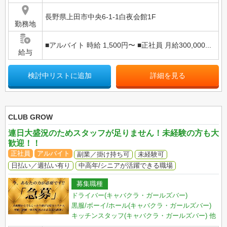
長野県上田市中央6-1-1白夜会館1F
勤務地
■アルバイト 時給 1,500円〜 ■正社員 月給300,000...
給与
検討中リストに追加
詳細を見る
CLUB GROW
連日大盛況のためスタッフが足りません！未経験の方も大
歓迎！！
正社員
アルバイト
副業／掛け持ち可
未経験可
日払い／週払い有り
中高年/シニアが活躍できる職場
募集職種
ドライバー(キャバクラ・ガールズバー)
黒服/ボーイ/ホール(キャバクラ・ガールズバー)
キッチンスタッフ(キャバクラ・ガールズバー)
他