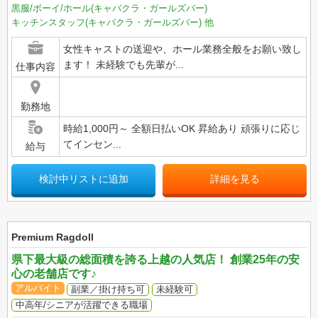
黒服/ボーイ/ホール(キャバクラ・ガールズバー)
キッチンスタッフ(キャバクラ・ガールズバー)
他
女性キャストの送迎や、ホール業務全般をお願い致し
ます！ 未経験でも先輩が...
仕事内容
勤務地
時給1,000円～ 全額日払いOK 昇給あり 頑張りに応じ
てインセン...
給与
検討中リストに追加
詳細を見る
Premium Ragdoll
県下最大級の総面積を誇る上越の人気店！ 創業25年の安
心の老舗店です♪
アルバイト
副業／掛け持ち可
未経験可
中高年/シニアが活躍できる職場