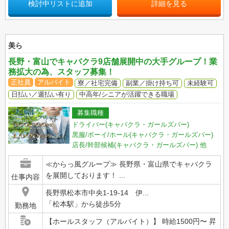
検討中リストに追加
詳細を見る
美ら
長野・富山でキャバクラ9店舗展開中の大手グループ！業
務拡大の為、スタッフ募集！
正社員
アルバイト
寮／社宅完備
副業／掛け持ち可
未経験可
日払い／週払い有り
中高年/シニアが活躍できる職場
募集職種
ドライバー(キャバクラ・ガールズバー)
黒服/ボーイ/ホール(キャバクラ・ガールズバー)
店長/幹部候補(キャバクラ・ガールズバー)
他
≪からっ風グループ≫ 長野県・富山県でキャバクラ
を展開しております！ ...
仕事内容
長野県松本市中央1-19-14 伊...
「松本駅」から徒歩5分
勤務地
【ホールスタッフ（アルバイト）】 時給1500円〜 昇