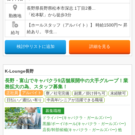
長野県長野県松本市深志 1丁目2番...
「松本駅」から徒歩3分
勤務地
【ホールスタッフ（アルバイト）】 時給1500円〜 昇
給あり。 学生...
給与
検討中リストに追加
詳細を見る
K-Lounge長野
長野・富山でキャバクラ9店舗展開中の大手グループ！業
務拡大の為、スタッフ募集！
正社員
アルバイト
寮／社宅完備
副業／掛け持ち可
未経験可
日払い／週払い有り
中高年/シニアが活躍できる職場
募集職種
ドライバー(キャバクラ・ガールズバー)
黒服/ボーイ/ホール(キャバクラ・ガールズバー)
店長/幹部候補(キャバクラ・ガールズバー)
他