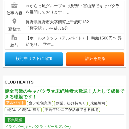
≪からっ風グループ≫ 長野県・富山県でキャバクラ
を展開しております！ ...
仕事内容
長野県長野市大字鶴賀上千歳町132...
「権堂駅」から徒歩5分
勤務地
【ホールスタッフ（アルバイト）】 時給1500円〜 昇
給あり。 学生...
給与
検討中リストに追加
詳細を見る
CLUB HEARTS
健全営業のキャバクラ★未経験者大歓迎！人として成長で
きる環境です！
アルバイト
寮／社宅完備
副業／掛け持ち可
未経験可
日払い／週払い有り
中高年/シニアが活躍できる職場
募集職種
ドライバー(キャバクラ・ガールズバー)