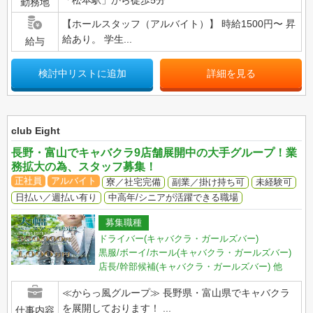
「松本駅」から徒歩5分
勤務地
【ホールスタッフ（アルバイト）】 時給1500円〜 昇
給あり。 学生...
給与
検討中リストに追加
詳細を見る
club Eight
長野・富山でキャバクラ9店舗展開中の大手グループ！業
務拡大の為、スタッフ募集！
正社員
アルバイト
寮／社宅完備
副業／掛け持ち可
未経験可
日払い／週払い有り
中高年/シニアが活躍できる職場
募集職種
ドライバー(キャバクラ・ガールズバー)
黒服/ボーイ/ホール(キャバクラ・ガールズバー)
店長/幹部候補(キャバクラ・ガールズバー)
他
≪からっ風グループ≫ 長野県・富山県でキャバクラ
を展開しております！ ...
仕事内容