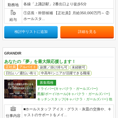
各線「上諏訪駅」2番出口より徒歩5分
勤務地
①店長・幹部候補 【正社員】月給350,000万円～ ②
ホールスタ...
給与
検討中リストに追加
詳細を見る
GRANDIR
あなたの「夢」を最大限応援します！
正社員
アルバイト
副業／掛け持ち可
未経験可
日払い／週払い有り
中高年/シニアが活躍できる職場
募集職種
ドライバー(キャバクラ・ガールズバー)
黒服/ボーイ/ホール(キャバクラ・ガールズバー)
キッチンスタッフ(キャバクラ・ガールズバー)
他
■ホールスタッフ アイス・グラス・灰皿の交換や、キ
ャストのサポートをメイ...
仕事内容