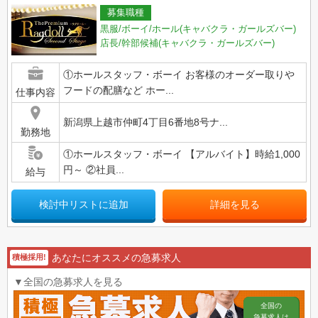
募集職種
黒服/ボーイ/ホール(キャバクラ・ガールズバー)
店長/幹部候補(キャバクラ・ガールズバー)
①ホールスタッフ・ボーイ お客様のオーダー取りや
フードの配膳など ホー...
仕事内容
新潟県上越市仲町4丁目6番地8号ナ...
勤務地
①ホールスタッフ・ボーイ 【アルバイト】時給1,000
円～ ②社員...
給与
検討中リストに追加
詳細を見る
あなたにオススメの急募求人
積極採用!
▼全国の急募求人を見る
全国の
急募求人は