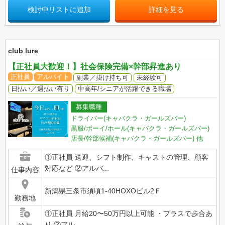
検討中リストに追加
詳細を見る
club lure
【正社員大歓迎！】社会保険完備×幹部昇進あり
正社員
アルバイト
副業／掛け持ち可
未経験可
日払い／週払い有り
中高年/シニアが活躍できる職場
募集職種
ドライバー(キャバクラ・ガールズバー)
黒服/ボーイ/ホール(キャバクラ・ガールズバー)
店長/幹部候補(キャバクラ・ガールズバー)
他
①正社員 送迎、シフト制作、キャストの管理、顧客
対応など ②アルバ...
仕事内容
新潟県三条市須頃1-40HOXOビル2Ｆ
勤務地
①正社員 月給20〜50万円以上可能 ・プラスで歩合あ
り ②アル...