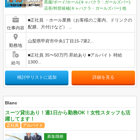
黒服/ボーイ/ホール(キャバクラ・ガールズバー)
店長/幹部候補(キャバクラ・ガールズバー)
他
■正社員 ・ホール業務（お客様のご案内、ドリンクの
配膳、片付けなど） ...
仕事内容
山梨県甲府市中央1丁目15-7第2...
勤務地
■正社員 35〜50万円 昇給あり ■アルバイト 時給
1300...
給与
検討中リストに追加
詳細を見る
Blanc
スーツ貸出あり！週1日から勤務OK！女性スタッフも活
躍してます！
正社員
アルバイト
募集職種