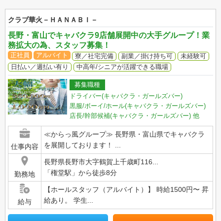
クラブ華火－ＨＡＮＡＢＩ－
長野・富山でキャバクラ9店舗展開中の大手グループ！業
務拡大の為、スタッフ募集！
正社員
アルバイト
寮／社宅完備
副業／掛け持ち可
未経験可
日払い／週払い有り
中高年/シニアが活躍できる職場
募集職種
ドライバー(キャバクラ・ガールズバー)
黒服/ボーイ/ホール(キャバクラ・ガールズバー)
店長/幹部候補(キャバクラ・ガールズバー)
他
≪からっ風グループ≫ 長野県・富山県でキャバクラ
を展開しております！ ...
仕事内容
長野県長野市大字鶴賀上千歳町116...
「権堂駅」から徒歩8分
勤務地
【ホールスタッフ（アルバイト）】 時給1500円〜 昇
給あり。 学生...
給与