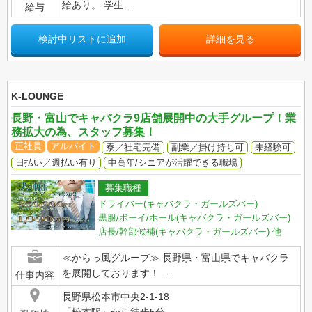
給あり。 学生...
給与
検討中リストに追加
詳細を見る
K-LOUNGE
長野・富山でキャバクラ9店舗展開中の大手グループ！業
務拡大の為、スタッフ募集！
正社員
アルバイト
寮／社宅完備
副業／掛け持ち可
未経験可
日払い／週払い有り
中高年/シニアが活躍できる職場
募集職種
ドライバー(キャバクラ・ガールズバー)
黒服/ボーイ/ホール(キャバクラ・ガールズバー)
店長/幹部候補(キャバクラ・ガールズバー)
他
≪からっ風グループ≫ 長野県・富山県でキャバクラ
を展開しております！ ...
仕事内容
長野県松本市中央2-1-18