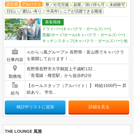
正社員
アルバイト
寮／社宅完備
副業／掛け持ち可
未経験可
日払い／週払い有り
中高年/シニアが活躍できる職場
募集職種
ドライバー(キャバクラ・ガールズバー)
黒服/ボーイ/ホール(キャバクラ・ガールズバー)
キッチンスタッフ(キャバクラ・ガールズバー)
他
≪からっ風グループ≫ 長野県・富山県でキャバクラ
を展開しております！ ...
仕事内容
長野県長野市大字鶴賀上千歳町132...
「長電線・権堂駅」から徒歩約2分
勤務地
【ホールスタッフ（アルバイト）】 時給1500円〜 昇
給あり。 学生...
給与
検討中リストに追加
詳細を見る
THE LOUNGE 風雅