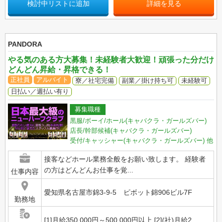
検討中リストに追加
詳細を見る
PANDORA
やる気のある方大募集！未経験者大歓迎！頑張った分だけ
どんどん昇給・昇格できる！
正社員
アルバイト
寮／社宅完備
副業／掛け持ち可
未経験可
日払い／週払い有り
募集職種
黒服/ボーイ/ホール(キャバクラ・ガールズバー)
店長/幹部候補(キャバクラ・ガールズバー)
受付/キャッシャー(キャバクラ・ガールズバー)
他
接客などホール業務全般をお願い致します。 経験者
の方はどんどんお仕事を覚...
仕事内容
愛知県名古屋市錦3-9-5 ピボット錦906ビル7F
勤務地
[1]月給350,000円～500,000円以上 [2](社)月給2...