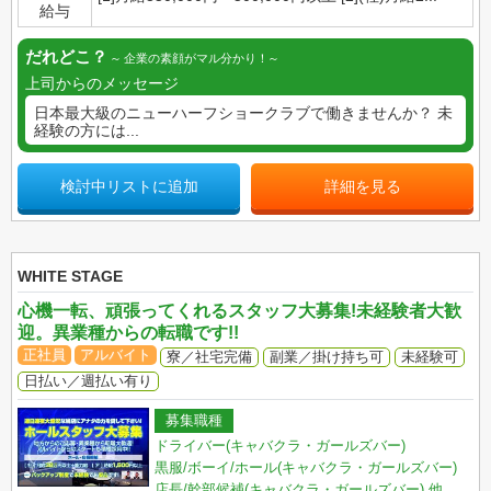
給与
だれどこ？
企業の素顔がマル分かり！
上司からのメッセージ
日本最大級のニューハーフショークラブで働きませんか？ 未
経験の方には...
検討中リストに追加
詳細を見る
WHITE STAGE
心機一転、頑張ってくれるスタッフ大募集!未経験者大歓
迎。異業種からの転職です!!
正社員
アルバイト
寮／社宅完備
副業／掛け持ち可
未経験可
日払い／週払い有り
募集職種
ドライバー(キャバクラ・ガールズバー)
黒服/ボーイ/ホール(キャバクラ・ガールズバー)
店長/幹部候補(キャバクラ・ガールズバー)
他