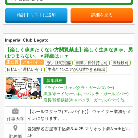
検討中リストに追加
詳細を見る
Imperial Club Legato
【楽しく稼ぎたくない方閲覧禁止】楽しく生きなきゃ、男
はつまらない。▼詳細は↓↓▼
正社員
アルバイト
寮／社宅完備
副業／掛け持ち可
未経験可
日払い／週払い有り
中高年/シニアが活躍できる職場
募集職種
ドライバー(キャバクラ・ガールズバー)
黒服/ボーイ/ホール(キャバクラ・ガールズバー)
店長/幹部候補(キャバクラ・ガールズバー)
他
【ホールスタッフ(アルバイト)】 ウェイター業務がメ
インになります。 ...
仕事内容
愛知県名古屋市中区錦3-4-25 マリオット錦Northビル
4F
勤務地