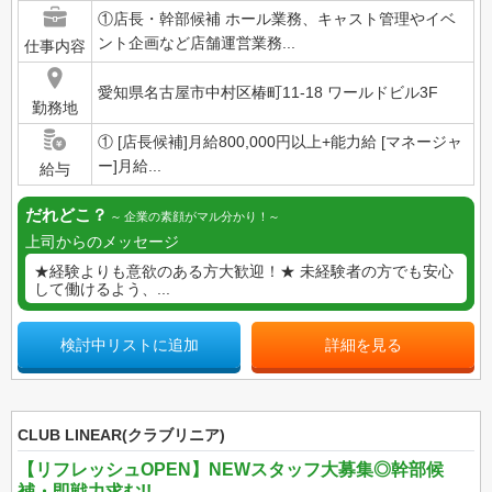
①店長・幹部候補 ホール業務、キャスト管理やイベ
ント企画など店舗運営業務...
仕事内容
愛知県名古屋市中村区椿町11-18 ワールドビル3F
勤務地
① [店長候補]月給800,000円以上+能力給 [マネージャ
ー]月給...
給与
だれどこ？
企業の素顔がマル分かり！
上司からのメッセージ
★経験よりも意欲のある方大歓迎！★ 未経験者の方でも安心
して働けるよう、...
検討中リストに追加
詳細を見る
CLUB LINEAR(クラブリニア)
【リフレッシュOPEN】NEWスタッフ大募集◎幹部候
補・即戦力求む!!