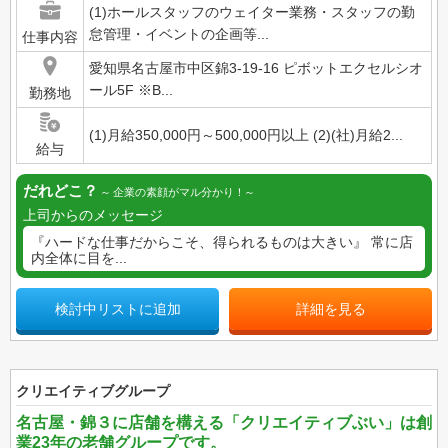
(1)ホールスタッフのウェイター業務・スタッフの勤
怠管理・イベントの企画等...
仕事内容
愛知県名古屋市中区錦3-19-16 ピボットエクセルシオ
ール5F ※B...
勤務地
(1)月給350,000円～500,000円以上 (2)(社)月給2...
給与
だれどこ？
企業の素顔がマル分かり！
上司からのメッセージ
『ハードな仕事だからこそ、得られるものは大きい』 常に店
内全体に目を...
検討中リストに追加
詳細を見る
クリエイティブグループ
名古屋・錦３に店舗を構える「クリエイティブぶい」は創
業23年の老舗グループです。