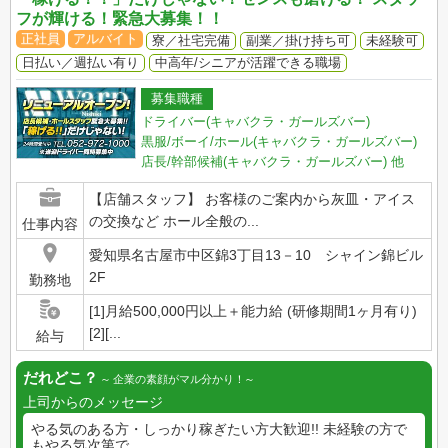
フが輝ける！緊急大募集！！
正社員
アルバイト
寮／社宅完備
副業／掛け持ち可
未経験可
日払い／週払い有り
中高年/シニアが活躍できる職場
募集職種
ドライバー(キャバクラ・ガールズバー)
黒服/ボーイ/ホール(キャバクラ・ガールズバー)
店長/幹部候補(キャバクラ・ガールズバー)
他
【店舗スタッフ】 お客様のご案内から灰皿・アイス
の交換など ホール全般の...
仕事内容
愛知県名古屋市中区錦3丁目13－10 シャイン錦ビル
2F
勤務地
[1]月給500,000円以上＋能力給 (研修期間1ヶ月有り)
[2][...
給与
だれどこ？
企業の素顔がマル分かり！
上司からのメッセージ
やる気のある方・しっかり稼ぎたい方大歓迎!! 未経験の方で
もやる気次第で...