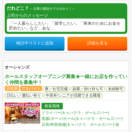
だれどこ？
企業の素顔がマル分かり！
上司からのメッセージ
「一人暮らししたい」「留学したい」「将来のためにお金を
貯めたい」など、あな...
検討中リストに追加
詳細を見る
オーシャンズ
ホールスタッフオープニング募集★一緒にお店を作ってい
く仲間を募集中！
正社員
アルバイト
寮／社宅完備
副業／掛け持ち可
未経験可
日払い／週払い有り
中高年/シニアが活躍できる職場
募集職種
ドライバー(キャバクラ・ガールズバー)
黒服/ボーイ/ホール(キャバクラ・ガールズバー)
店長/幹部候補(キャバクラ・ガールズバー)
他