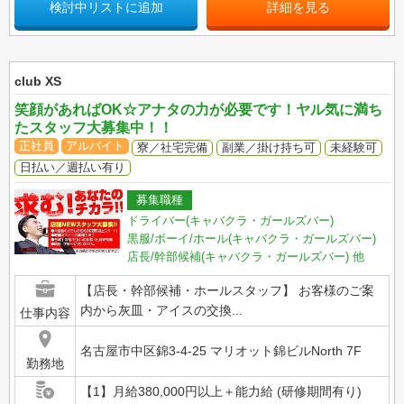
検討中リストに追加
詳細を見る
club XS
笑顔があればOK☆アナタの力が必要です！ヤル気に満ち
たスタッフ大募集中！！
正社員
アルバイト
寮／社宅完備
副業／掛け持ち可
未経験可
日払い／週払い有り
募集職種
ドライバー(キャバクラ・ガールズバー)
黒服/ボーイ/ホール(キャバクラ・ガールズバー)
店長/幹部候補(キャバクラ・ガールズバー)
他
【店長・幹部候補・ホールスタッフ】 お客様のご案
内から灰皿・アイスの交換...
仕事内容
名古屋市中区錦3-4-25 マリオット錦ビルNorth 7F
勤務地
【1】月給380,000円以上＋能力給 (研修期間有り)