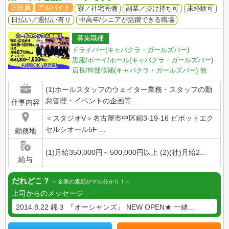
正社員
アルバイト
寮／社宅完備
副業／掛け持ち可
未経験可
日払い／週払い有り
中高年/シニアが活躍できる職場
募集職種
ドライバー(キャバクラ・ガールズバー)
黒服/ボーイ/ホール(キャバクラ・ガールズバー)
店長/幹部候補(キャバクラ・ガールズバー)
他
(1)ホールスタッフのウェイター業務・スタッフの勤
怠管理・イベントの企画等...
仕事内容
＜スタジオV＞名古屋市中区錦3-19-16 ピボットエク
セルシオール5F ...
勤務地
(1)月給350,000円～500,000円以上 (2)(社)月給2...
給与
だれどこ？
企業の素顔がマル分かり！
上司からのメッセージ
2014.8.22 錦３ 『オーシャンズ』 NEW OPEN★ 一緒...