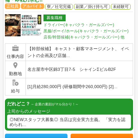
正社員
アルバイト
寮／社宅完備
副業／掛け持ち可
未経験可
募集職種
ドライバー(キャバクラ・ガールズバー)
黒服/ボーイ/ホール(キャバクラ・ガールズバー)
店長/幹部候補(キャバクラ・ガールズバー)
他
【幹部候補】 キャスト・顧客マネージメント、 イベ
ントの企画及び店舗...
仕事内容
名古屋市中区錦3丁目7-5 シャインΣビルB2F
勤務地
[1]月給280,000円 (研修期間中260,000円) [2]...
給与
だれどこ？
企業の素顔がマル分かり！
上司からのメッセージ
◎NEWスタッフ大募集◎ 当店は完全実力主義。 「実力を認
められ...