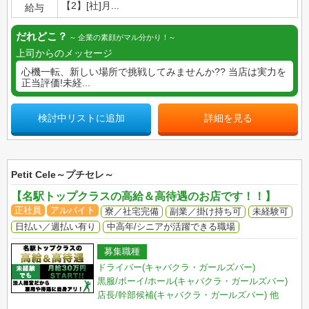
【2】[社]月...
給与
だれどこ？
企業の素顔がマル分かり！
上司からのメッセージ
心機一転、新しい場所で挑戦してみませんか?? 当店は実力を
正当評価!未経...
検討中リストに追加
詳細を見る
Petit Cele～プチセレ～
【名駅トップクラスの高給＆高待遇のお店です！！】
正社員
アルバイト
寮／社宅完備
副業／掛け持ち可
未経験可
日払い／週払い有り
中高年/シニアが活躍できる職場
募集職種
ドライバー(キャバクラ・ガールズバー)
黒服/ボーイ/ホール(キャバクラ・ガールズバー)
店長/幹部候補(キャバクラ・ガールズバー)
他