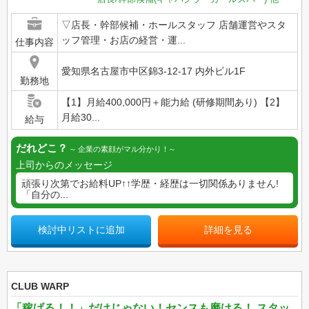
▽店長・幹部候補・ホールスタッフ 店舗運営やスタ
ッフ管理・お店の経営・運...
仕事内容
愛知県名古屋市中区錦3-12-17 内外ビル1F
勤務地
【1】月給400,000円＋能力給 (研修期間あり) 【2】
月給30...
給与
だれどこ？
企業の素顔がマル分かり！
上司からのメッセージ
頑張り次第でお給料UP↑↑学歴・経歴は一切関係ありません!
「自分の...
検討中リストに追加
詳細を見る
CLUB WARP
「稼げる！！」だけじゃない！センスも磨ける！ スタッ