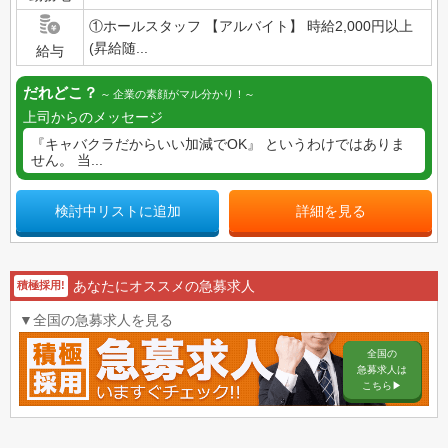
①ホールスタッフ 【アルバイト】 時給2,000円以上
(昇給随...
給与
だれどこ？
企業の素顔がマル分かり！
上司からのメッセージ
『キャバクラだからいい加減でOK』 というわけではありま
せん。 当...
検討中リストに追加
詳細を見る
あなたにオススメの急募求人
積極採用!
▼全国の急募求人を見る
全国の
急募求人は
こちら▶︎