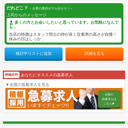
だれどこ？
企業の素顔がマル分かり！
上司からのメッセージ
多くの方とお会いしたいと思っています。お気軽になんで
も...
当店の特徴はスタッフ同士の仲が良く定着率の高さが自慢！
休みの日はしっか...
検討中リストに追加
詳細を見る
あなたにオススメの急募求人
積極採用!
▼全国の急募求人を見る
全国の
急募求人は
こちら▶︎