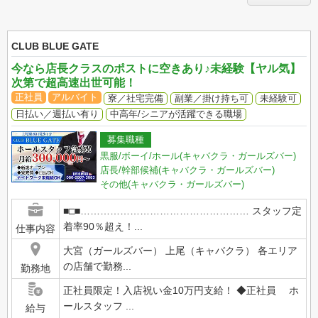
CLUB BLUE GATE
今なら店長クラスのポストに空きあり♪未経験【ヤル気】
次第で超高速出世可能！
正社員
アルバイト
寮／社宅完備
副業／掛け持ち可
未経験可
日払い／週払い有り
中高年/シニアが活躍できる職場
募集職種
黒服/ボーイ/ホール(キャバクラ・ガールズバー)
店長/幹部候補(キャバクラ・ガールズバー)
その他(キャバクラ・ガールズバー)
■□■…………………………………………… スタッフ定
着率90％超え！...
仕事内容
大宮（ガールズバー） 上尾（キャバクラ） 各エリア
の店舗で勤務...
勤務地
正社員限定！入店祝い金10万円支給！ ◆正社員 ホ
ールスタッフ ...
給与