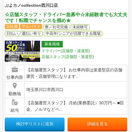
ぷよカノcollection西川口店
☆店舗スタッフ・ドライバー急募中☆未経験者でも大丈夫
です！転職でチャンスを掴め★
正社員
アルバイト
寮／社宅完備
未経験可
日払い／週払い有り
中高年/シニアが活躍できる職場
募集職種
ドライバー(店舗型・派遣型)
店舗スタッフ(店舗型・派遣型)
【店舗運営スタッフ】 お仕事内容は派遣型店の店舗
運営・店舗管理になります...
仕事内容
埼玉県川口市西川口
勤務地
【店舗運営スタッフ】 月給(業務委託）30万円～ ■罰
金、ノルマなどペ...
給与
検討中リストに追加
詳細を見る