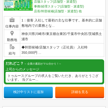
店舗スタッフ(店舗型・派遣型)
事務/経理スタッフ(店舗型・派遣型)
店長/幹部候補(店舗型・派遣型)
他
1：接客 入社して最初の主な仕事です。基本的に店舗
敷地内での業務とな...
仕事内容
神奈川県川崎市/東京都台東区/千葉市中央区/茨城県土
浦市
勤務地
◆幹部候補/店舗スタッフ（正社員） 入社時
350,000円 ...
給与
だれどこ？
企業の素顔がマル分かり！
上司からのメッセージ
トゥルースグループの求人をご覧いただき、ありがとうござ
います。 当グルー...
検討中リストに追加
詳細を見る