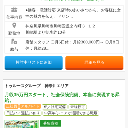
●接客・電話対応 来店時のあいさつから、お客様に女
性の魅力を伝え、ドリン...
仕事内容
神奈川県川崎市川崎区堀之内町３−１２
川崎駅より徒歩約10分
勤務地
店舗スタッフ 〇月6日休：月給300,000円～ 〇月8日
休：月給28...
給与
検討中リストに追加
詳細を見る
トゥルースグループ 神奈川エリア
月収35万円スタート、社会保険完備、本当に実現する昇
給。
正社員
アルバイト
寮／社宅完備
未経験可
日払い／週払い有り
中高年/シニアが活躍できる職場
募集職種