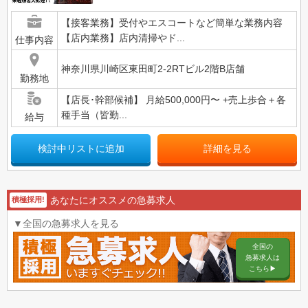
【接客業務】受付やエスコートなど簡単な業務内容
【店内業務】店内清掃やド...
仕事内容
神奈川県川崎区東田町2-2RTビル2階B店舗
勤務地
【店長･幹部候補】 月給500,000円〜 +売上歩合＋各
種手当（皆勤...
給与
検討中リストに追加
詳細を見る
あなたにオススメの急募求人
積極採用!
▼全国の急募求人を見る
全国の
急募求人は
こちら▶︎