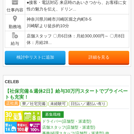
●接客・電話対応 来店時のあいさつから、お客様に女
性の魅力を伝え、ドリン...
仕事内容
神奈川県川崎市川崎区堀之内町8-5
川崎駅より徒歩約10分
勤務地
店舗スタッフ 〇月6日休：月給300,000円～ 〇月8日
休：月給28...
給与
検討中リストに追加
詳細を見る
CELEB
【社保完備＆週休2日】給与30万円スタートでプライベー
トも充実！
正社員
寮／社宅完備
未経験可
日払い／週払い有り
募集職種
ドライバー(店舗型・派遣型)
店舗スタッフ(店舗型・派遣型)
事務/経理スタッフ(店舗型・派遣型)
他