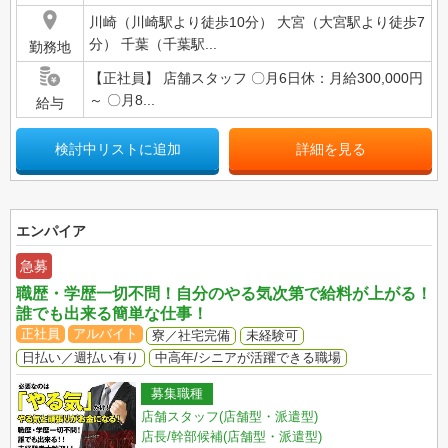
川崎（川崎駅より徒歩10分） 大宮（大宮駅より徒歩7
分） 千葉（千葉駅...
勤務地
【正社員】 店舗スタッフ 〇月6日休：月給300,000円
～ 〇月8...
給与
検討中リストに追加
詳細を見る
エンパイア
急募
職歴・学歴一切不問！自分のやる気次第で給料が上がる！
誰でも出来る簡単な仕事！
正社員
アルバイト
寮／社宅完備
未経験可
日払い／週払い有り
中高年/シニアが活躍できる職場
募集職種
店舗スタッフ(店舗型・派遣型)
店長/幹部候補(店舗型・派遣型)