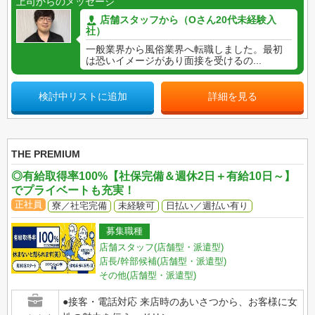
上司からのメッセージ
店舗スタッフから（Oさん20代未経験入
社）
一般業界から風俗業界へ転職しました。最初
は恐いイメージがあり面接を受けるの...
検討中リストに追加
詳細を見る
THE PREMIUM
◎有給取得率100%【社保完備＆週休2日＋有給10日～】
でプライベートも充実！
正社員
寮／社宅完備
未経験可
日払い／週払い有り
募集職種
店舗スタッフ(店舗型・派遣型)
店長/幹部候補(店舗型・派遣型)
その他(店舗型・派遣型)
●接客・電話対応 来店時のあいさつから、お客様に女