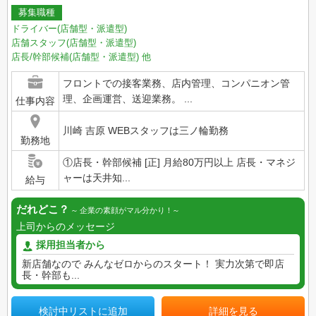
募集職種
ドライバー(店舗型・派遣型)
店舗スタッフ(店舗型・派遣型)
店長/幹部候補(店舗型・派遣型)
他
フロントでの接客業務、店内管理、コンパニオン管
理、企画運営、送迎業務。 ...
仕事内容
川崎 吉原 WEBスタッフは三ノ輪勤務
勤務地
①店長・幹部候補 [正] 月給80万円以上 店長・マネジ
ャーは天井知...
給与
だれどこ？
企業の素顔がマル分かり！
上司からのメッセージ
採用担当者から
新店舗なので みんなゼロからのスタート！ 実力次第で即店
長・幹部も...
検討中リストに追加
詳細を見る