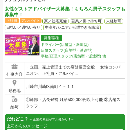
女性ゲストアドバイザー大募集！もちろん男子スタッフも
募集中！
正社員
アルバイト
寮／社宅完備
副業／掛け持ち可
未経験可
日払い／週払い有り
中高年/シニアが活躍できる職場
募集職種
ドライバー(店舗型・派遣型)
店舗スタッフ(店舗型・派遣型)
事務/経理スタッフ(店舗型・派遣型)
他
・企画、売上管理までの店舗運営全般 ・女性コンパ
ニオン、正社員・アルバイ...
仕事内容
川崎市川崎区南町４－１１
勤務地
①幹部・店長候補 月給500,000円以上可能 ②店舗ス
タッフ ...
給与
だれどこ？
企業の素顔がマル分かり！
上司からのメッセージ