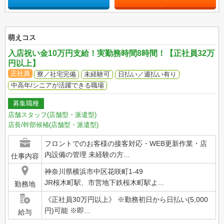
萌えコス
入店祝い金10万円支給！実勤務時間8時間！【正社員32万
円以上】
正社員
寮／社宅完備
未経験可
日払い／週払い有り
中高年/シニアが活躍できる職場
募集職種
店舗スタッフ(店舗型・派遣型)
店長/幹部候補(店舗型・派遣型)
フロントでのお客様の接客対応・WEB更新作業・店
内設備の管理 未経験の方...
仕事内容
神奈川県横浜市中区花咲町1-49
JR桜木町駅、市営地下鉄桜木町駅よ...
勤務地
《正社員30万円以上》 ※勤務初日から日払い(5,000
円)可能 ※即...
給与