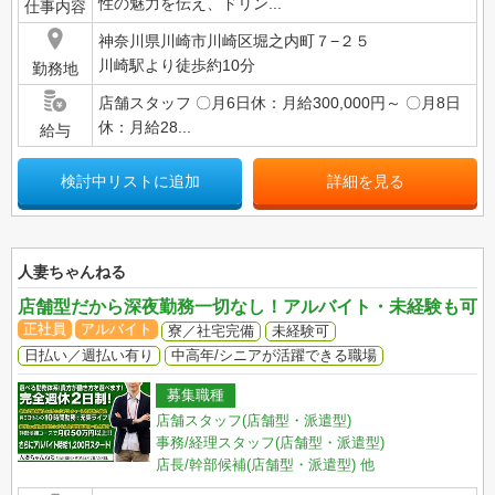
性の魅力を伝え、ドリン...
仕事内容
神奈川県川崎市川崎区堀之内町７−２５
川崎駅より徒歩約10分
勤務地
店舗スタッフ 〇月6日休：月給300,000円～ 〇月8日
休：月給28...
給与
検討中リストに追加
詳細を見る
人妻ちゃんねる
店舗型だから深夜勤務一切なし！アルバイト・未経験も可
正社員
アルバイト
寮／社宅完備
未経験可
日払い／週払い有り
中高年/シニアが活躍できる職場
募集職種
店舗スタッフ(店舗型・派遣型)
事務/経理スタッフ(店舗型・派遣型)
店長/幹部候補(店舗型・派遣型)
他