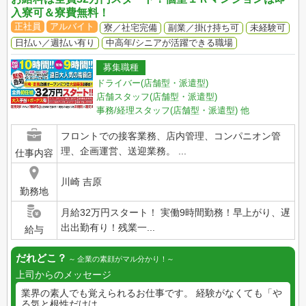
入寮可＆寮費無料！
正社員
アルバイト
寮／社宅完備
副業／掛け持ち可
未経験可
日払い／週払い有り
中高年/シニアが活躍できる職場
募集職種
ドライバー(店舗型・派遣型)
店舗スタッフ(店舗型・派遣型)
事務/経理スタッフ(店舗型・派遣型)
他
フロントでの接客業務、店内管理、コンパニオン管
理、企画運営、送迎業務。 ...
仕事内容
川崎 吉原
勤務地
月給32万円スタート！ 実働9時間勤務！早上がり、遅
出出勤有り！残業一...
給与
だれどこ？
企業の素顔がマル分かり！
上司からのメッセージ
業界の素人でも覚えられるお仕事です。 経験がなくても「や
る気と根性だけは...