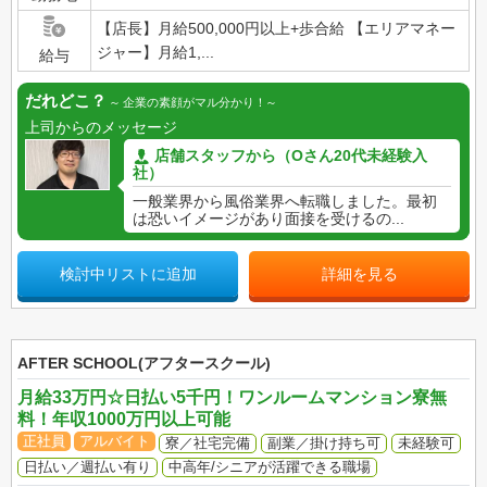
【店長】月給500,000円以上+歩合給 【エリアマネー
ジャー】月給1,...
給与
だれどこ？
企業の素顔がマル分かり！
上司からのメッセージ
店舗スタッフから（Oさん20代未経験入
社）
一般業界から風俗業界へ転職しました。最初
は恐いイメージがあり面接を受けるの...
検討中リストに追加
詳細を見る
AFTER SCHOOL(アフタースクール)
月給33万円☆日払い5千円！ワンルームマンション寮無
料！年収1000万円以上可能
正社員
アルバイト
寮／社宅完備
副業／掛け持ち可
未経験可
日払い／週払い有り
中高年/シニアが活躍できる職場