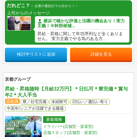
だれどこ？
企業の素顔がマル分かり！
上司からのメッセージ
横浜で確かな評価と活躍の機会あり！実力
主義！※幹部候補...
昇給・昇格に関して年功序列など全くありま
せん。 実力主義でやる気のある方...
検討中リストに追加
詳細を見る
京都グループ
昇給・昇格随時【月給32万円】＊日払可＊寮完備＊賞与
年2＊大入手当
正社員
寮／社宅完備
未経験可
日払い／週払い有り
中高年/シニアが活躍できる職場
募集職種
ドライバー(店舗型・派遣型)
店舗スタッフ(店舗型・派遣型)