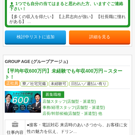
1つでも自分の当てはまると思われた方、いますぐご連絡
下さい！
【多くの収入を得たい】 【上昇志向が強い】 【社長職に憧れ
がある】 ...
検討中リストに追加
詳細を見る
GROUP AGE (グループアージュ)
【平均年収600万円】未経験でも年収400万円～スター
ト！
正社員
寮／社宅完備
未経験可
日払い／週払い有り
募集職種
店舗スタッフ(店舗型・派遣型)
事務/経理スタッフ(店舗型・派遣型)
店長/幹部候補(店舗型・派遣型)
他
●接客・電話対応 来店時のあいさつから、お客様に女
性の魅力を伝え、ドリン...
仕事内容