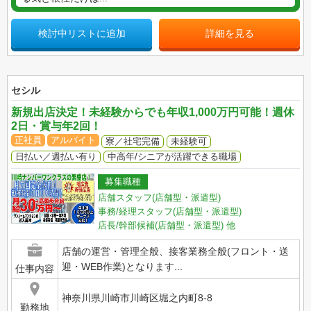
検討中リストに追加
詳細を見る
セシル
新規出店決定！未経験からでも年収1,000万円可能！週休
2日・賞与年2回！
正社員
アルバイト
寮／社宅完備
未経験可
日払い／週払い有り
中高年/シニアが活躍できる職場
募集職種
店舗スタッフ(店舗型・派遣型)
事務/経理スタッフ(店舗型・派遣型)
店長/幹部候補(店舗型・派遣型)
他
店舗の運営・管理全般、接客業務全般(フロント・送
迎・WEB作業)となります...
仕事内容
神奈川県川崎市川崎区堀之内町8-8
勤務地