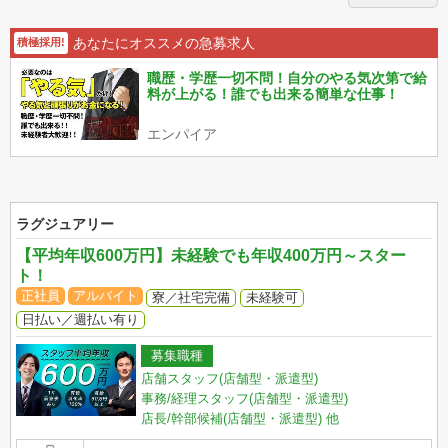
あなたにオススメの急募求人
積極採用!
職歴・学歴一切不問！自分のやる気次第で給
料が上がる！誰でも出来る簡単な仕事！
エンパイア
ラグジュアリー
【平均年収600万円】未経験でも年収400万円～スター
ト！
正社員
アルバイト
寮／社宅完備
未経験可
日払い／週払い有り
募集職種
店舗スタッフ(店舗型・派遣型)
事務/経理スタッフ(店舗型・派遣型)
店長/幹部候補(店舗型・派遣型)
他