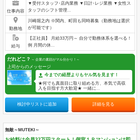
▼受付スタッフ･店内業務 ▼日計･レジ業務 ▼女性ス
タッフのシフト管理...
仕事内容
川崎堀之内 ※関内、町田も同時募集（勤務地は選択
が可能です）
勤務地
【正社員】 月給33万円～ 自分で勤務体系を選べる！
例 月間の休...
給与
だれどこ？
企業の素顔がマル分かり！
上司からのメッセージ
今までの経歴よりもヤル気を見ます！
★何でも真面目に取り組める方、本気で高収
入を目指す方大歓迎★ 一緒に...
検討中リストに追加
詳細を見る
無敵～MUTEKI～
お給料は全員32万円スタート！個室１Ｒマンションは即