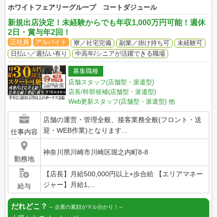
ホワイトフェアリーグループ コートダジュール
新規出店決定！未経験からでも年収1,000万円可能！週休
2日・賞与年2回！
正社員
アルバイト
寮／社宅完備
副業／掛け持ち可
未経験可
日払い／週払い有り
中高年/シニアが活躍できる職場
募集職種
店舗スタッフ(店舗型・派遣型)
店長/幹部候補(店舗型・派遣型)
Web更新スタッフ(店舗型・派遣型)
他
店舗の運営・管理全般、接客業務全般(フロント・送
迎・WEB作業)となります...
仕事内容
神奈川県川崎市川崎区堀之内町8-8
勤務地
【店長】月給500,000円以上+歩合給 【エリアマネー
ジャー】月給1,...
給与
だれどこ？
企業の素顔がマル分かり！