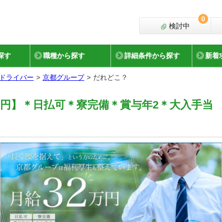
0
検討中
探す
職種から探す
詳細条件から探す
新着
ドライバー
京都グループ
だれどこ？
万円】＊日払可＊寮完備＊賞与年2＊大入手当