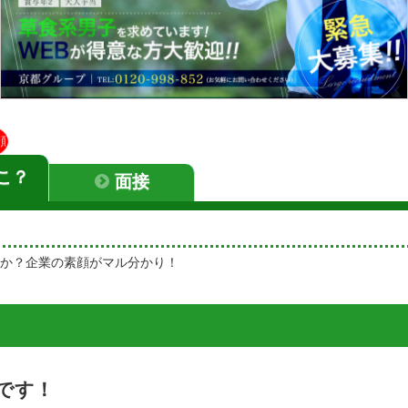
顔
こ？
面接
か？企業の素顔がマル分かり！
です！