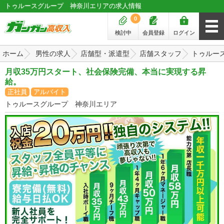
トゥルースグループ 神奈川エリアの求人情報
0
検討中
会員登録
ログイン
ホーム
男性の求人
店舗型・派遣型
店舗スタッフ
トゥルー
月収35万円スタート、社会保険完備、本当に実現する昇
給。
正社員
アルバイト
トゥルースグループ 神奈川エリア