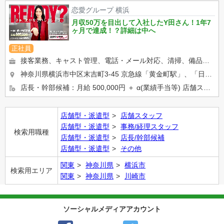
恋愛グループ 横浜
月収50万を目出して入社したY田さん！1年7
ヶ月で達成！？詳細は中へ
正社員
接客業務、キャスト管理、電話・メール対応、清掃、備品管理など、店舗運営に関わるお仕事をしていただきます。 業界未...
神奈川県横浜市中区末吉町3-45 京急線「黄金町駅」、「日ノ出町駅」 市営地下鉄「阪東橋駅」、「伊勢佐木長...
店長・幹部候補：月給 500,000円 ＋ α(業績手当等) 店舗スタッフ：正社員月給 400,000円 ※ア...
店舗型・派遣型
店舗スタッフ
店舗型・派遣型
事務/経理スタッフ
検索用職種
店舗型・派遣型
店長/幹部候補
店舗型・派遣型
その他
関東
神奈川県
横浜市
検索用エリア
関東
神奈川県
川崎市
ソーシャルメディアアカウント