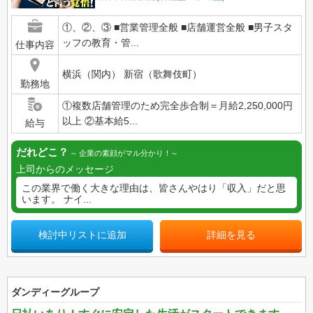
①、②、③ ■営業管理全般 ■店舗運営全般 ■男子スタ
ッフの教育・管...
仕事内容
横浜（関内） 新宿（歌舞伎町）
勤務地
①複数店舗管理のため完全歩合制＝月給2,250,000円
以上 ②基本給5...
給与
だれどこ？
企業の素顔がマル分かり！
上司からのメッセージ
この業界で働く大きな理由は、皆さんやはり「収入」だと思
います。 ナイ...
検討中リストに追加
詳細を見る
ダンディーグループ