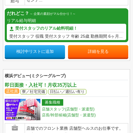
センテ...
給与
だれどこ？
企業の素顔がマル分かり！
リアル給与明細
受付スタッフのリアル給料明細！
受付スタッフ 役職 受付スタッフ 年齢 25歳 勤務期間 6ヶ月...
検討中リストに追加
詳細を見る
横浜デビュー(ミクシーグループ)
即日面接・入社可！月収35万以上
正社員
寮／社宅完備
日払い／週払い有り
募集職種
店舗スタッフ(店舗型・派遣型)
店長/幹部候補(店舗型・派遣型)
店舗でのフロント業務 店舗型ヘルスのお仕事です。