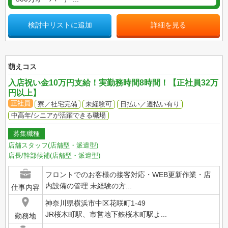
検討中リストに追加
詳細を見る
萌えコス
入店祝い金10万円支給！実勤務時間8時間！【正社員32万
円以上】
正社員
寮／社宅完備
未経験可
日払い／週払い有り
中高年/シニアが活躍できる職場
募集職種
店舗スタッフ(店舗型・派遣型)
店長/幹部候補(店舗型・派遣型)
フロントでのお客様の接客対応・WEB更新作業・店
内設備の管理 未経験の方...
仕事内容
神奈川県横浜市中区花咲町1-49
JR桜木町駅、市営地下鉄桜木町駅よ...
勤務地