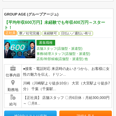
GROUP AGE (グループアージュ)
【平均年収600万円】未経験でも年収400万円～スター
ト！
正社員
寮／社宅完備
未経験可
日払い／週払い有り
募集職種
店舗スタッフ(店舗型・派遣型)
事務/経理スタッフ(店舗型・派遣型)
店長/幹部候補(店舗型・派遣型)
他
●接客・電話対応 来店時のあいさつから、お客様に女
性の魅力を伝え、ドリン...
仕事内容
川崎（川崎駅より徒歩10分） 大宮（大宮駅より徒歩7
分） 千葉（千葉駅...
勤務地
【正社員】 店舗スタッフ 〇月6日休：月給300,000円
～ 〇月8...
給与