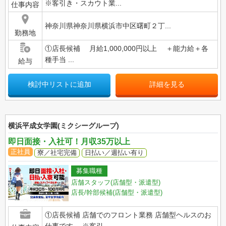
※客引き・スカウト業...
仕事内容
神奈川県神奈川県横浜市中区曙町２丁...
勤務地
①店長候補 月給1,000,000円以上 ＋能力給＋各
種手当 ...
給与
検討中リストに追加
詳細を見る
横浜平成女学園(ミクシーグループ)
即日面接・入社可！月収35万以上
正社員
寮／社宅完備
日払い／週払い有り
募集職種
店舗スタッフ(店舗型・派遣型)
店長/幹部候補(店舗型・派遣型)
①店長候補 店舗でのフロント業務 店舗型ヘルスのお
仕事です。 ※客引...