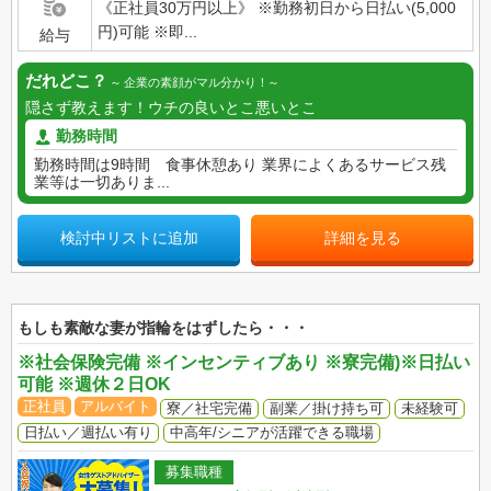
《正社員30万円以上》 ※勤務初日から日払い(5,000
円)可能 ※即...
給与
だれどこ？
企業の素顔がマル分かり！
隠さず教えます！ウチの良いとこ悪いとこ
勤務時間
勤務時間は9時間 食事休憩あり 業界によくあるサービス残
業等は一切ありま...
検討中リストに追加
詳細を見る
もしも素敵な妻が指輪をはずしたら・・・
※社会保険完備 ※インセンティブあり ※寮完備)※日払い
可能 ※週休２日OK
正社員
アルバイト
寮／社宅完備
副業／掛け持ち可
未経験可
日払い／週払い有り
中高年/シニアが活躍できる職場
募集職種