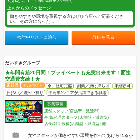
だれどこ？
企業の素顔がマル分かり！
上司からのメッセージ
働きやすさや環境を重視する方はぜひ当店へご応募くださ
い。 その方に合った...
検討中リストに追加
詳細を見る
だいすきグループ
★年間有給20日間！プライベートも充実出来ます！面接
交通費支給！★
正社員
アルバイト
寮／社宅完備
副業／掛け持ち可
未経験可
日払い／週払い有り
中高年/シニアが活躍できる職場
募集職種
店舗スタッフ(店舗型・派遣型)
事務/経理スタッフ(店舗型・派遣型)
店長/幹部候補(店舗型・派遣型)
他
女性スタッフが働きやすい環境を作ってあげられるか