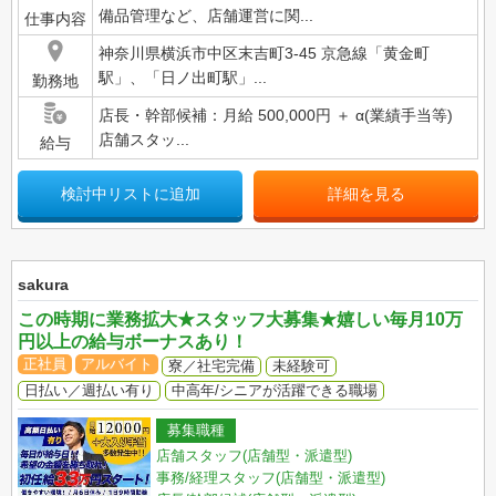
備品管理など、店舗運営に関...
仕事内容
神奈川県横浜市中区末吉町3-45 京急線「黄金町
駅」、「日ノ出町駅」...
勤務地
店長・幹部候補：月給 500,000円 ＋ α(業績手当等)
店舗スタッ...
給与
検討中リストに追加
詳細を見る
sakura
この時期に業務拡大★スタッフ大募集★嬉しい毎月10万
円以上の給与ボーナスあり！
正社員
アルバイト
寮／社宅完備
未経験可
日払い／週払い有り
中高年/シニアが活躍できる職場
募集職種
店舗スタッフ(店舗型・派遣型)
事務/経理スタッフ(店舗型・派遣型)