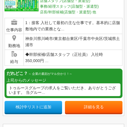
店舗スタッフ(店舗型・派遣型)
事務/経理スタッフ(店舗型・派遣型)
店長/幹部候補(店舗型・派遣型)
他
1：接客 入社して最初の主な仕事です。基本的に店舗
敷地内での業務とな...
仕事内容
神奈川県川崎市/東京都台東区/千葉市中央区/茨城県土
浦市
勤務地
◆幹部候補/店舗スタッフ（正社員） 入社時
350,000円 ...
給与
だれどこ？
企業の素顔がマル分かり！
上司からのメッセージ
トゥルースグループの求人をご覧いただき、ありがとうござ
います。 当グルー...
検討中リストに追加
詳細を見る