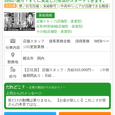
日払いあり！すぐに安定した生活がスタートできます。
正社員
寮／社宅完備
未経験可
中高年/シニアが活躍できる職場
募集職種
店舗スタッフ(店舗型・派遣型)
店長/幹部候補(店舗型・派遣型)
その他(店舗型・派遣型)
店舗スタッフ 接客業務全般 清掃業務 WEBペー
ジの更新業務 ...
仕事内容
横浜市 関内
勤務地
【正社員】 店舗スタッフ：月給310,000円～ （※研
修期間あり：月給...
給与
だれどこ？
企業の素顔がマル分かり！
上司からのメッセージ
形だけの動機は要りません。 【お金が欲しい】これこそが皆
さんの本音ではな...