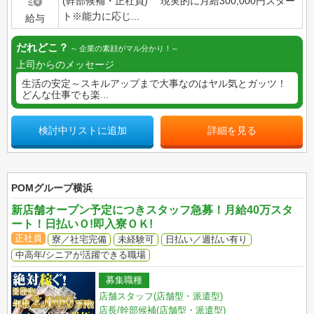
(幹部候補・正社員) 現実的に月給300,000円スター
ト※能力に応じ...
給与
だれどこ？
企業の素顔がマル分かり！
上司からのメッセージ
生活の安定～スキルアップまで大事なのはヤル気とガッツ！
どんな仕事でも楽...
検討中リストに追加
詳細を見る
POMグループ横浜
新店舗オープン予定につきスタッフ急募！月給40万スタ
ート！日払いＯ!即入寮ＯＫ!
正社員
寮／社宅完備
未経験可
日払い／週払い有り
中高年/シニアが活躍できる職場
募集職種
店舗スタッフ(店舗型・派遣型)
店長/幹部候補(店舗型・派遣型)