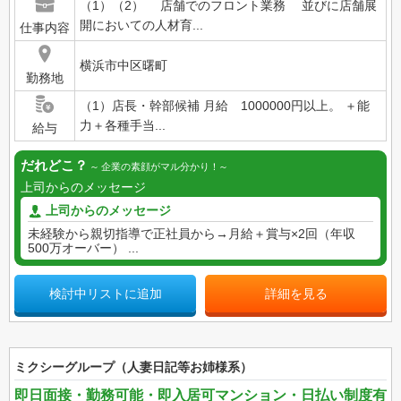
（1）（2） 店舗でのフロント業務 並びに店舗展
開においての人材育...
仕事内容
横浜市中区曙町
勤務地
（1）店長・幹部候補 月給 1000000円以上。 ＋能
力＋各種手当...
給与
だれどこ？
企業の素顔がマル分かり！
上司からのメッセージ
上司からのメッセージ
未経験から親切指導で正社員から→月給＋賞与×2回（年収
500万オーバー） ...
検討中リストに追加
詳細を見る
ミクシーグループ（人妻日記等お姉様系）
即日面接・勤務可能・即入居可マンション・日払い制度有