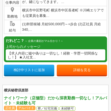
が、鍵になってきます。 ...
仕事内容
横浜市中区野毛町 横浜市中区長者町 ※川崎エリアで
も従業員を募集...
勤務地
(1)幹部候補 月給500,000円～+歩合 (2)正社員 月給
340,...
給与
だれどこ？
企業の素顔がマル分かり！
上司からのメッセージ
【求人内容に嘘や偽りは一切なし！経験・学歴一切関係な
し！】 ★入社支...
検討中リストに追加
詳細を見る
横浜秘密倶楽部
ナイトワーク（店舗型）だから深夜勤務一切なし！アルバ
イト・未経験も可
正社員
アルバイト
寮／社宅完備
未経験可