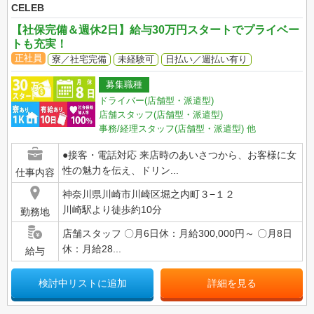
CELEB
【社保完備＆週休2日】給与30万円スタートでプライベー
トも充実！
正社員
寮／社宅完備
未経験可
日払い／週払い有り
募集職種
ドライバー(店舗型・派遣型)
店舗スタッフ(店舗型・派遣型)
事務/経理スタッフ(店舗型・派遣型)
他
●接客・電話対応 来店時のあいさつから、お客様に女
性の魅力を伝え、ドリン...
仕事内容
神奈川県川崎市川崎区堀之内町３−１２
川崎駅より徒歩約10分
勤務地
店舗スタッフ 〇月6日休：月給300,000円～ 〇月8日
休：月給28...
給与
検討中リストに追加
詳細を見る