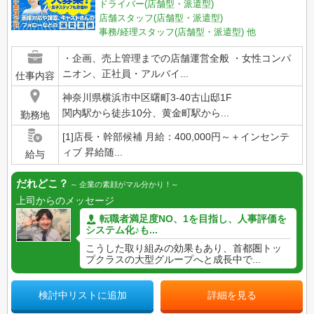
ドライバー(店舗型・派遣型)
店舗スタッフ(店舗型・派遣型)
事務/経理スタッフ(店舗型・派遣型)
他
・企画、売上管理までの店舗運営全般 ・女性コンパ
ニオン、正社員・アルバイ...
仕事内容
神奈川県横浜市中区曙町3-40古山邸1F
関内駅から徒歩10分、黄金町駅から...
勤務地
[1]店長・幹部候補 月給：400,000円～＋インセンテ
ィブ 昇給随...
給与
だれどこ？
企業の素顔がマル分かり！
上司からのメッセージ
転職者満足度NO、1を目指し、人事評価を
システム化♪も...
こうした取り組みの効果もあり、首都圏トッ
プクラスの大型グループへと成長中で...
検討中リストに追加
詳細を見る