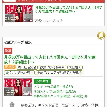
月収50万を目出して入社したY田さん！1年7
ヶ月で達成！？詳細は中へ
恋愛グループ 横浜
恋愛グループ 横浜
急募
月収50万を目出して入社したY田さん！1年7ヶ月で達
成！？詳細は中へ
正社員
寮／社宅完備
副業／掛け持ち可
未経験可
日払い／週払い有り
中高年/シニアが活躍できる職場
募集職種
ドライバー(店舗型・派遣型)
店舗スタッフ(店舗型・派遣型)
事務/経理スタッフ(店舗型・派遣型)
他
接客業務、キャスト管理、電話・メール対応、清掃、