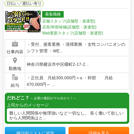
日払い／週払い有り
募集職種
店舗スタッフ(店舗型・派遣型)
店長/幹部候補(店舗型・派遣型)
Web更新スタッフ(店舗型・派遣型)
・受付、接客業務 ・清掃業務 ・女性コンパニオンの
シフト管理 ・WE...
仕事内容
神奈川県横浜市中区曙町2-17-2...
勤務地
・正社員 月給300,000円＋α ・幹部 月給
470,000円～ ...
給与
だれどこ？
企業の素顔がマル分かり！
上司からのメッセージ
難しい人間関係や無理強いなど一切なし。 長く働いて欲しい
から人間関係はと...
検討中リストに追加
詳細を見る