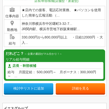
店長/幹部候補(店舗型・派遣型)
★店内での接客、電話応対業務、 ★パソコンを使用
した簡単な広報活動 （...
仕事内容
神奈川県横浜市中区曙町3-32-7...
JR関内駅、横浜市営地下鉄阪東橋駅...
勤務地
330,000円から800,000円以上 ・日給12000円 ・大
入...
給与
だれどこ？
企業の素顔がマル分かり！
リアル給与明細
店長・幹部候補
給与 月固定給： 500,000円～ 月ボーナス：300,000円
～ ...
検討中リストに追加
詳細を見る
イエスグループ