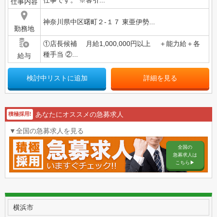
仕事内容
神奈川県中区曙町２-１７ 東亜伊勢...
勤務地
①店長候補 月給1,000,000円以上 ＋能力給＋各
種手当 ②...
給与
検討中リストに追加
詳細を見る
あなたにオススメの急募求人
積極採用!
▼全国の急募求人を見る
全国の
急募求人は
こちら▶︎
横浜市