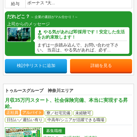
ボーナス *大...
給与
だれどこ？
企業の素顔がマル分かり！
上司からのメッセージ
やる気があれば即採用です！安定した生活
をお約束致します！
まずは一歩踏み込んで、お問い合わせ下さ
い。 当店は、やる気があれば、必ず...
検討中リストに追加
詳細を見る
トゥルースグループ 神奈川エリア
月収35万円スタート、社会保険完備、本当に実現する昇
給。
正社員
アルバイト
寮／社宅完備
未経験可
日払い／週払い有り
中高年/シニアが活躍できる職場
募集職種