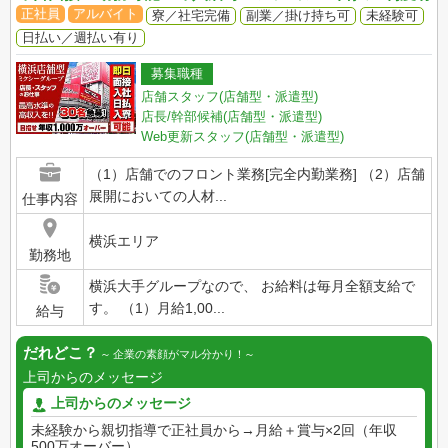
正社員
アルバイト
寮／社宅完備
副業／掛け持ち可
未経験可
日払い／週払い有り
募集職種
店舗スタッフ(店舗型・派遣型)
店長/幹部候補(店舗型・派遣型)
Web更新スタッフ(店舗型・派遣型)
（1）店舗でのフロント業務[完全内勤業務] （2）店舗
展開においての人材...
仕事内容
横浜エリア
勤務地
横浜大手グループなので、 お給料は毎月全額支給で
す。 （1）月給1,00...
給与
だれどこ？
企業の素顔がマル分かり！
上司からのメッセージ
上司からのメッセージ
未経験から親切指導で正社員から→月給＋賞与×2回（年収
500万オーバー） ...