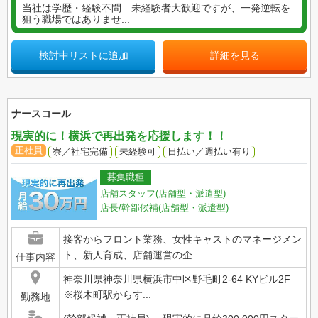
当社は学歴・経験不問 未経験者大歓迎ですが、一発逆転を
狙う職場ではありませ...
検討中リストに追加
詳細を見る
ナースコール
現実的に！横浜で再出発を応援します！！
正社員
寮／社宅完備
未経験可
日払い／週払い有り
募集職種
店舗スタッフ(店舗型・派遣型)
店長/幹部候補(店舗型・派遣型)
接客からフロント業務、女性キャストのマネージメン
ト、新人育成、店舗運営の企...
仕事内容
神奈川県神奈川県横浜市中区野毛町2-64 KYビル2F
※桜木町駅からす...
勤務地