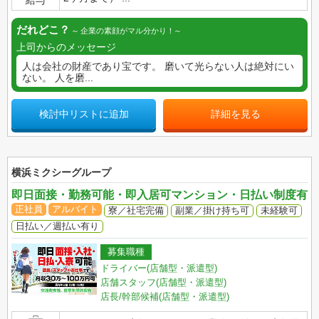
だれどこ？
企業の素顔がマル分かり！
上司からのメッセージ
人は会社の財産であり宝です。 磨いて光らない人は絶対にい
ない。 人を磨...
検討中リストに追加
詳細を見る
横浜ミクシーグループ
即日面接・勤務可能・即入居可マンション・日払い制度有
正社員
アルバイト
寮／社宅完備
副業／掛け持ち可
未経験可
日払い／週払い有り
募集職種
ドライバー(店舗型・派遣型)
店舗スタッフ(店舗型・派遣型)
店長/幹部候補(店舗型・派遣型)