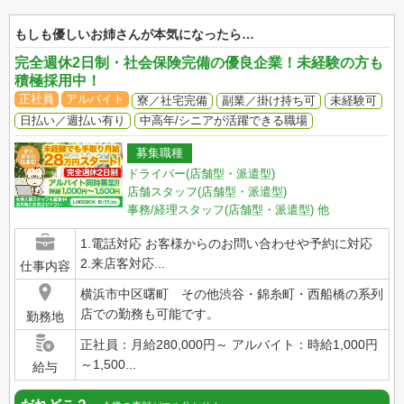
もしも優しいお姉さんが本気になったら…
完全週休2日制・社会保険完備の優良企業！未経験の方も
積極採用中！
正社員
アルバイト
寮／社宅完備
副業／掛け持ち可
未経験可
日払い／週払い有り
中高年/シニアが活躍できる職場
募集職種
ドライバー(店舗型・派遣型)
店舗スタッフ(店舗型・派遣型)
事務/経理スタッフ(店舗型・派遣型)
他
1.電話対応 お客様からのお問い合わせや予約に対応
2.来店客対応...
仕事内容
横浜市中区曙町 その他渋谷・錦糸町・西船橋の系列
店での勤務も可能です。
勤務地
正社員：月給280,000円～ アルバイト：時給1,000円
～1,500...
給与