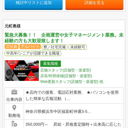
検討中リストに追加
詳細を見る
元町奥様
緊急大募集！！ 企画運営や女子マネージメント業務。未
経験の方も大歓迎致します！
正社員
アルバイト
寮／社宅完備
未経験可
中高年/シニアが活躍できる職場
募集職種
店舗スタッフ(店舗型・派遣型)
店長/幹部候補(店舗型・派遣型)
Web更新スタッフ(店舗型・派遣型)
他
★店内での接客、電話応対業務、 ★パソコンを使用
した簡単な広報活動 （...
仕事内容
神奈川県横浜市中区福富町仲通3-5...
勤務地
350,000円～ 昇給・昇格査定随時＋出来高に応じた