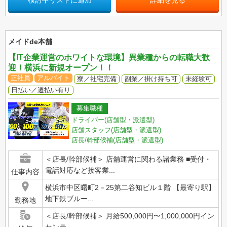
検討中リストに追加
詳細を見る
メイドde本舗
【IT企業運営のホワイトな環境】異業種からの転職大歓
迎！横浜に新規オープン！！
正社員
アルバイト
寮／社宅完備
副業／掛け持ち可
未経験可
日払い／週払い有り
募集職種
ドライバー(店舗型・派遣型)
店舗スタッフ(店舗型・派遣型)
店長/幹部候補(店舗型・派遣型)
＜店長/幹部候補＞ 店舗運営に関わる諸業務 ■受付・
電話対応など接客業...
仕事内容
横浜市中区曙町2－25第二谷知ビル１階 【最寄り駅】
地下鉄ブルー...
勤務地
＜店長/幹部候補＞ 月給500,000円〜1,000,000円イン