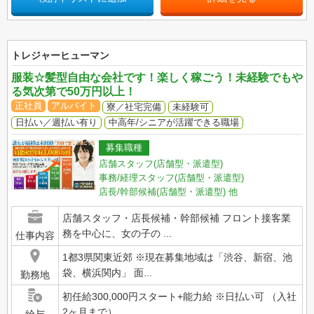
トレジャーヒューマン
服装☆髪型自由な会社です！楽しく稼ごう！未経験でもや
る気次第で50万円以上！
正社員
アルバイト
寮／社宅完備
未経験可
日払い／週払い有り
中高年/シニアが活躍できる職場
募集職種
店舗スタッフ(店舗型・派遣型)
事務/経理スタッフ(店舗型・派遣型)
店長/幹部候補(店舗型・派遣型)
他
店舗スタッフ・店長候補・幹部候補 フロント接客業
務を中心に、女の子の ...
仕事内容
1都3県関東近郊 ※現在募集地域は「渋谷、新宿、池
袋、横浜関内」 面...
勤務地
初任給300,000円スタート+能力給 ※日払い可 （入社
2ヶ月まで） ...
給与