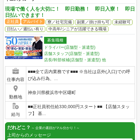
現場で働く人を大切に！ 即日勤務！ 即日入寮！ 即日
日払いできます！
正社員
アルバイト
寮／社宅完備
副業／掛け持ち可
未経験可
日払い／週払い有り
中高年/シニアが活躍できる職場
募集職種
ドライバー(店舗型・派遣型)
店舗スタッフ(店舗型・派遣型)
店長/幹部候補(店舗型・派遣型)
他
■■■全て店内業務です■■■ ※当社は店外(入口)での呼
び込み行為、...
仕事内容
神奈川県横浜市中区曙町
勤務地
■■正社員初任給330,000円スタート■■ 【店舗スタッ
フ】 基...
給与
だれどこ？
企業の素顔がマル分かり！
上司からのメッセージ