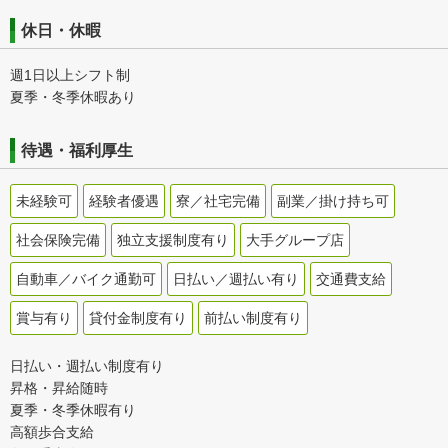
休日・休暇
週1日以上シフト制
夏季・冬季休暇あり
待遇・福利厚生
未経験可
経験者優遇
寮／社宅完備
副業／掛け持ち可
社会保険完備
独立支援制度有り
大手グループ店
自動車／バイク通勤可
日払い／週払い有り
交通費支給
賞与有り
貸付金制度有り
前払い制度有り
日払い・週払い制度有り
昇格・昇給随時
夏季・冬季休暇有り
高額歩合支給