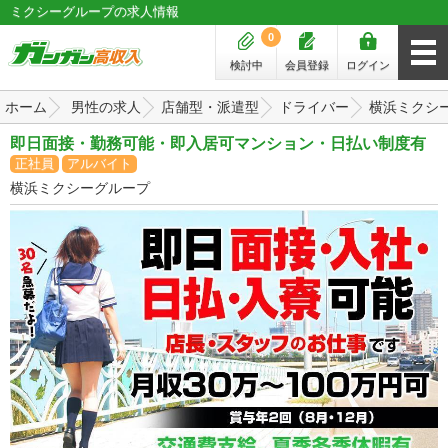
ミクシーグループの求人情報
0
検討中
会員登録
ログイン
ホーム
男性の求人
店舗型・派遣型
ドライバー
横浜ミクシ
即日面接・勤務可能・即入居可マンション・日払い制度有
正社員
アルバイト
横浜ミクシーグループ