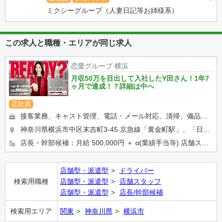
ミクシーグループ（人妻日記等お姉様系）
この求人と職種・エリアが同じ求人
恋愛グループ 横浜
月収50万を目出して入社したY田さん！1年7
ヶ月で達成！？詳細は中へ
正社員
接客業務、キャスト管理、電話・メール対応、清掃、備品管理など、店舗運営に関わるお仕事をしていただきます。 業界未...
神奈川県横浜市中区末吉町3-45 京急線「黄金町駅」、「日ノ出町駅」 市営地下鉄「阪東橋駅」、「伊勢佐木長...
店長・幹部候補：月給 500,000円 ＋ α(業績手当等) 店舗スタッフ：正社員月給 400,000円 ※ア...
店舗型・派遣型
ドライバー
検索用職種
店舗型・派遣型
店舗スタッフ
店舗型・派遣型
店長/幹部候補
検索用エリア
関東
神奈川県
横浜市