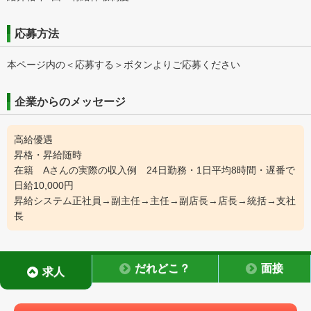
応募方法
本ページ内の＜応募する＞ボタンよりご応募ください
企業からのメッセージ
高給優遇
昇格・昇給随時
在籍 Aさんの実際の収入例 24日勤務・1日平均8時間・遅番で
日給10,000円
昇給システム正社員→副主任→主任→副店長→店長→統括→支社
長
だれどこ？
面接
求人