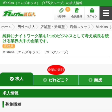
M'sKiss（エムズキッス）（YESグループ）の求人情報
0
検討中
会員登録
ログイン
ホーム
男性の求人
店舗型・派遣型
店舗スタッフ
M'sKi
純粋にナイトワーク業を1つのビジネスとして考え成長を続
ける業界大手の企業です。
正社員
M'sKiss（エムズキッス）（YESグループ）
企業の素顔
求人
だれどこ？
面接
求人情報
募集職種