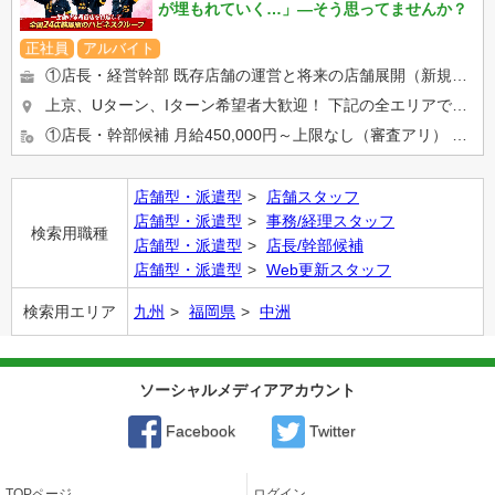
が埋もれていく…」―そう思ってませんか？
正社員
アルバイト
①店長・経営幹部 既存店舗の運営と将来の店舗展開（新規出店）を担う最重要部門です。 店舗の営業状況の分析と改善...
上京、Uターン、Iターン希望者大歓迎！ 下記の全エリアで募集を行っております。 下記いずれかの店舗に配属 ...
①店長・幹部候補 月給450,000円～上限なし（審査アリ） ②店舗スタッフ 月給400,000円～スタ...
店舗型・派遣型
店舗スタッフ
店舗型・派遣型
事務/経理スタッフ
検索用職種
店舗型・派遣型
店長/幹部候補
店舗型・派遣型
Web更新スタッフ
検索用エリア
九州
福岡県
中洲
ソーシャルメディアアカウント
Facebook
Twitter
TOPページ
ログイン