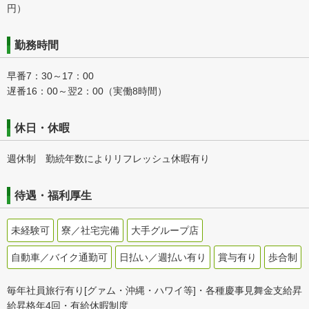
円）
勤務時間
早番7：30～17：00
遅番16：00～翌2：00（実働8時間）
休日・休暇
週休制 勤続年数によりリフレッシュ休暇有り
待遇・福利厚生
未経験可
寮／社宅完備
大手グループ店
自動車／バイク通勤可
日払い／週払い有り
賞与有り
歩合制
毎年社員旅行有り[グァム・沖縄・ハワイ等]・各種慶事見舞金支給昇
給昇格年4回・有給休暇制度