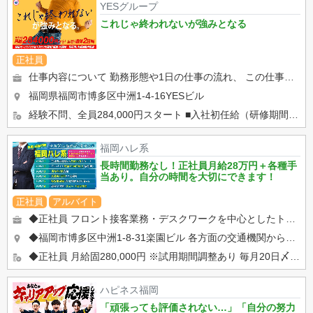
YESグループ
これじゃ終われないが強みとなる
正社員
仕事内容について 勤務形態や1日の仕事の流れ、 この仕事のやりがい等をご紹介いたします。 yes g...
福岡県福岡市博多区中洲1-4-16YESビル
経験不問、全員284,000円スタート ■入社初任給（研修期間） 284,000円 ■3ヶ月経過後...
福岡ハレ系
長時間勤務なし！正社員月給28万円＋各種手
当あり。自分の時間を大切にできます！
正社員
アルバイト
◆正社員 フロント接客業務・デスクワークを中心としたトータルサポート ・フロント接客業（お客様のご案内・電話対...
◆福岡市博多区中洲1-8-31楽園ビル 各方面の交通機関から好アクセス！ ・JR『博多』駅博多口（徒歩15分）...
◆正社員 月給固280,000円 ※試用期間調整あり 毎月20日〆末日払い※その他各地区の規定に準ずる。 ...
ハピネス福岡
「頑張っても評価されない…」「自分の努力