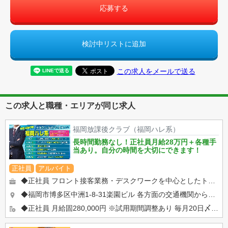
応募する
検討中リストに追加
この求人をメールで送る
この求人と職種・エリアが同じ求人
福岡放課後クラブ（福岡ハレ系）
長時間勤務なし！正社員月給28万円＋各種手
当あり。自分の時間を大切にできます！
正社員
アルバイト
◆正社員 フロント接客業務・デスクワークを中心としたトータルサポート ・フロント接客業（お客様のご案内・電話対...
◆福岡市博多区中洲1-8-31楽園ビル 各方面の交通機関から好アクセス！ ・JR『博多』駅博多口（徒歩15分）...
◆正社員 月給固280,000円 ※試用期間調整あり 毎月20日〆末日払い※その他各地区の規定に準ずる。 ...