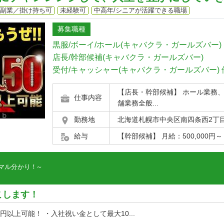
副業／掛け持ち可
未経験可
中高年/シニアが活躍できる職場
募集職種
黒服/ボーイ/ホール(キャバクラ・ガールズバー)
店長/幹部候補(キャバクラ・ガールズバー)
受付/キャッシャー(キャバクラ・ガールズバー)
【店長・幹部候補】 ホール業務
仕事内容
舗業務全般...
勤務地
北海道札幌市中央区南四条西2丁目７
給与
【幹部候補】 月給：500,000円～ 
マル分かり！
こします！
円以上可能！ ・入社祝い金として最大10...