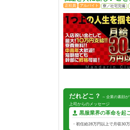
正社員
アルバイト
寮／社宅完備
だれどこ？
企業の素顔が
上司からのメッセージ
黒服業界の革命を起
・初任給28万円以上で月収30万