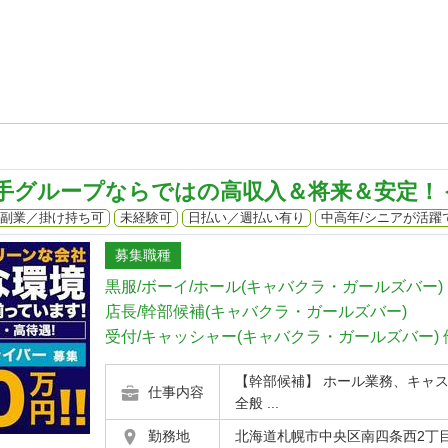
大手グループならではの高収入＆将来＆安定！
副業／掛け持ち可
未経験可
日払い／週払い有り
中高年/シニアが活躍
募集職種
黒服/ボーイ/ホール(キャバクラ・ガールズバー)
店長/幹部候補(キャバクラ・ガールズバー)
受付/キャッシャー(キャバクラ・ガールズバー)
【幹部候補】 ホール業務、キャ
仕事内容
全般 ...
勤務地
北海道札幌市中央区南四条西2丁目ダ