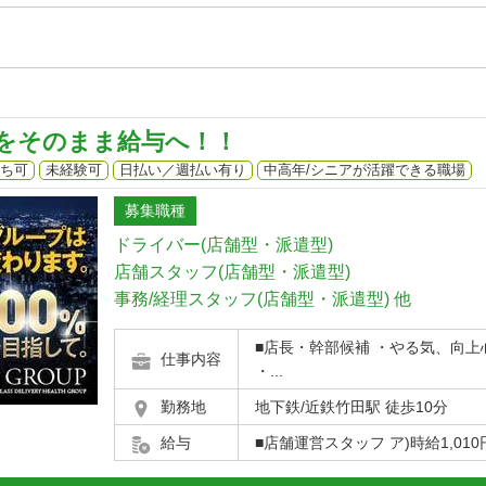
をそのまま給与へ！！
ち可
未経験可
日払い／週払い有り
中高年/シニアが活躍できる職場
募集職種
ドライバー(店舗型・派遣型)
店舗スタッフ(店舗型・派遣型)
事務/経理スタッフ(店舗型・派遣型)
他
■店長・幹部候補 ・やる気、向上
仕事内容
・...
勤務地
地下鉄/近鉄竹田駅 徒歩10分
給与
■店舗運営スタッフ ア)時給1,010