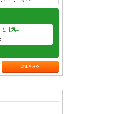
【気...
..
詳細を見る