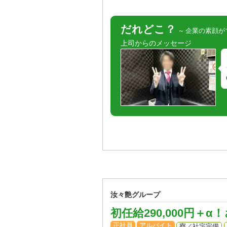
だれどこ？
企業の素顔が
上司からのメッセージ
汝々艶グループ
初任給290,000円
正社員
アルバイト
寮／社宅完備