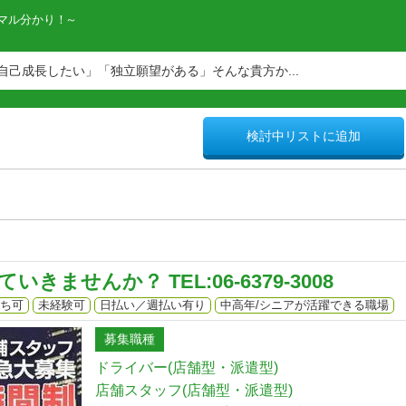
マル分かり！
己成長したい」「独立願望がある」そんな貴方か...
検討中リストに追加
ませんか？ TEL:06-6379-3008
ち可
未経験可
日払い／週払い有り
中高年/シニアが活躍できる職場
募集職種
ドライバー(店舗型・派遣型)
店舗スタッフ(店舗型・派遣型)