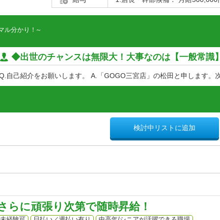
マル分かり！
◆出世のチャンスは無限大！大事なのは【一般常識】と
Q.自己紹介をお願いします。 A.「GOGO三宮店」の松田と申します。次.
検討中リストに追加
＋α！さらに頑張り次第で随時昇給！
未経験可
日払い／週払い有り
中高年/シニアが活躍できる職場