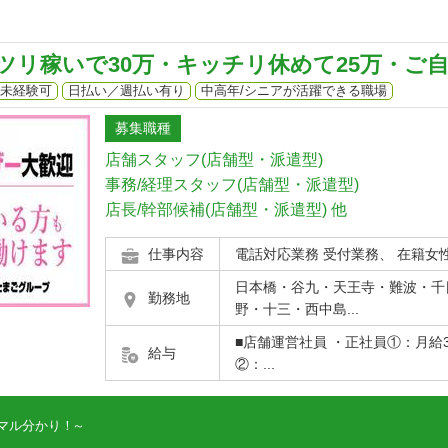
ツリ稼いで30万・キッチリ休めて25万・ご
未経験可
日払い／週払い有り
中高年/シニアが活躍できる職場
募集職種
店舗スタッフ(店舗型・派遣型)
事務/経理スタッフ(店舗型・派遣型)
店長/幹部候補(店舗型・派遣型)
他
仕事内容
電話対応業務 受付業務、 在籍女性管
日本橋・谷九・天王寺・難波・千
勤務地
野・十三・西中島...
■店舗運営社員 ・正社員①：月給30
給与
②：...
マル分かり！