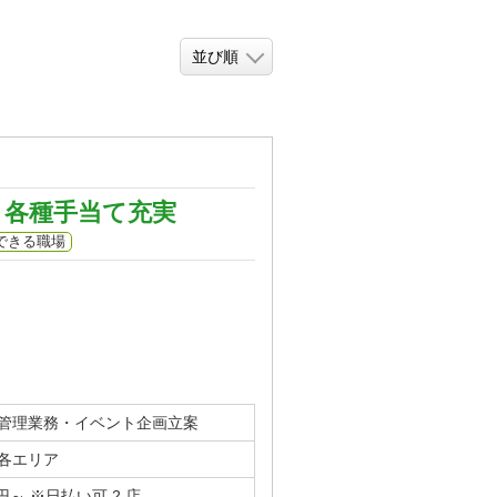
】各種手当て充実
できる職場
管理業務・イベント企画立案
各エリア
～ ※日払い可 2.店...