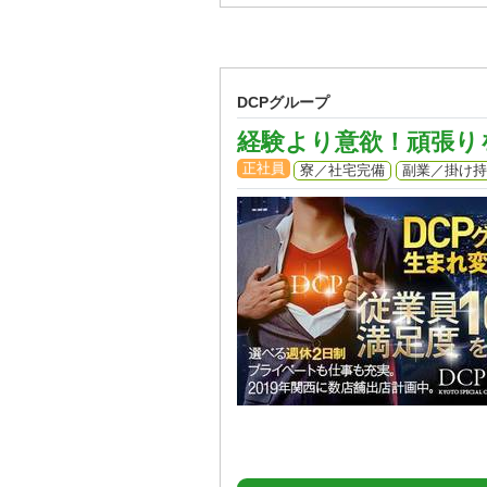
DCPグループ
経験より意欲！頑張り
正社員
寮／社宅完備
副業／掛け持