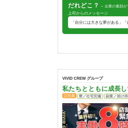
だれどこ？
企業の素顔が
上司からのメッセージ
「自分には大きな夢がある」「自
VIVID CREW グループ
私たちとともに成長していき
正社員
寮／社宅完備
副業／掛け持