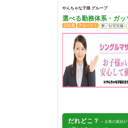
やんちゃな子猫 グループ
選べる勤務体系・ガッ
正社員
アルバイト
寮／社宅完備
だれどこ？
企業の素顔が