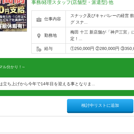
事務/経理スタッフ(店舗型・派遣型)
他
スナック及びキャバレーの経営 
仕事内容
グ スナ...
梅田 十三 新店舗が「神戸三宮」
勤務地
定！...
給与
①250,000円 ②280,000円 ③350,0
マル分かり！
立ち上げから今年で14年目を迎える事となりま...
検討中リストに追加