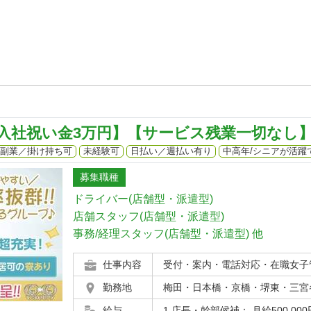
【入社祝い金3万円】【サービス残業一切なし
副業／掛け持ち可
未経験可
日払い／週払い有り
中高年/シニアが活躍
募集職種
ドライバー(店舗型・派遣型)
店舗スタッフ(店舗型・派遣型)
事務/経理スタッフ(店舗型・派遣型)
他
仕事内容
受付・案内・電話対応・在職女子
勤務地
梅田・日本橋・京橋・堺東・三宮
給与
1.店長・幹部候補： 月給500,000円