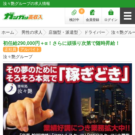
汝々艶グループの求人情報
0
検討中
会員登録
ログイン
ホーム
男性の求人
店舗型・派遣型
ドライバー
汝々艶グル
初任給290,000円＋α！さらに頑張り次第で随時昇給！
正社員
アルバイト
汝々艶グループ