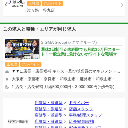
正社員
アルバイト
汝々艶 谷九店
この求人と職種・エリアが同じ求人
SIGMA Group(シグマグループ)
週休2日制可☆未経験でも月給35万円スター
ト！一般企業に負けないホワイトな職場☆
正社員
アルバイト
▼▼1.店長・店長候補 キャスト及び従業員のマネジメントや売上管理、 イベント企画など 店舗運営に関わる全て...
大阪市・京都市・奈良市・和歌山市・姫路市・和歌山市・岡山市等… 希望の勤務地を選べます★ 【京都・奈良エリ...
1.店長・店長候補 月給500,000円～3,000,000円(+歩合等) ※入社2ケ月で店長昇格実績有り ...
店舗型・派遣型
ドライバー
店舗型・派遣型
店舗スタッフ
店舗型・派遣型
事務/経理スタッフ
検索用職種
店舗型・派遣型
店長/幹部候補
店舗型・派遣型
Web更新スタッフ