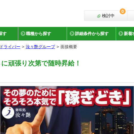
0
検討中
探す
職種から探す
詳細条件から探す
新着
ドライバー
汝々艶グループ
面接概要
！さらに頑張り次第で随時昇給！