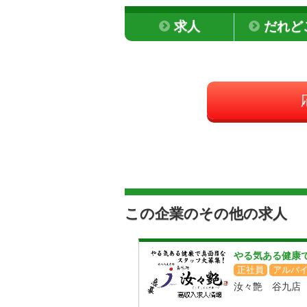
求人
だれど
この企業のその他の求人
やる気ある健康
正社員
アルバ
汝々艶 谷九店