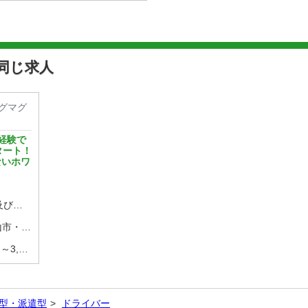
同じ求人
(シグマグ
経験で
タート！
ないホワ
▼▼1.店長・店長候補 キャスト及び従業員のマネジメントや売上管理、 イベント企画など 店舗運営に関わる全て...
大阪市・京都市・奈良市・和歌山市・姫路市・和歌山市・岡山市等… 希望の勤務地を選べます★ 【京都・奈良エリ...
1.店長・店長候補 月給500,000円～3,000,000円(+歩合等) ※入社2ケ月で店長昇格実績有り ...
型・派遣型
ドライバー