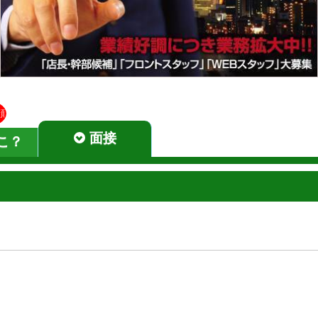
顔
面接
こ？