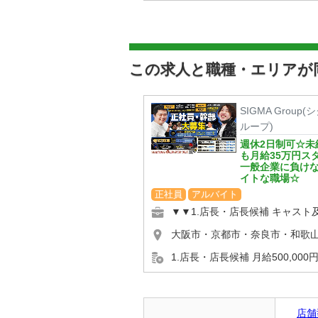
この求人と職種・エリアが
SIGMA Group
ループ)
週休2日制可☆未
も月給35万円ス
一般企業に負け
イトな職場☆
正社員
アルバイト
店舗