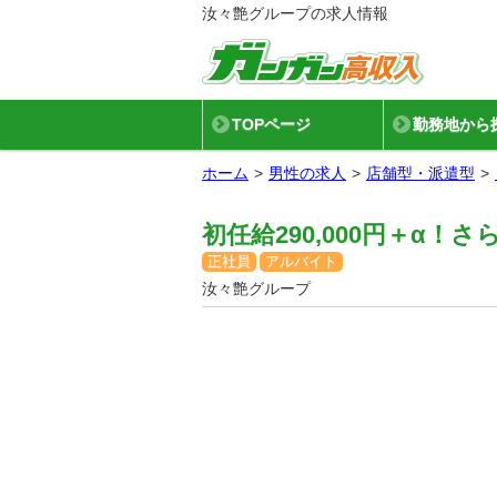
汝々艶グループの求人情報
TOPページ
勤務地から
ホーム
男性の求人
店舗型・派遣型
初任給290,000円＋α
正社員
アルバイト
汝々艶グループ