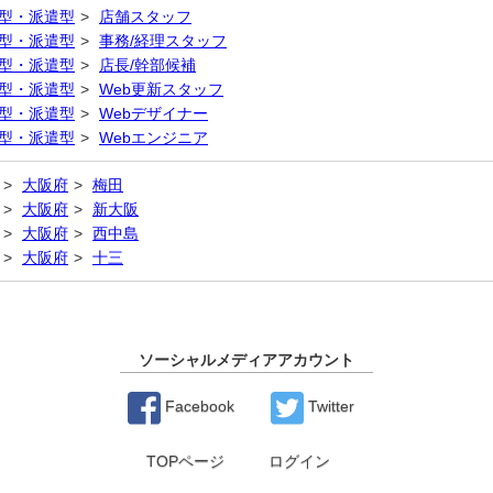
型・派遣型
店舗スタッフ
型・派遣型
事務/経理スタッフ
型・派遣型
店長/幹部候補
型・派遣型
Web更新スタッフ
型・派遣型
Webデザイナー
型・派遣型
Webエンジニア
大阪府
梅田
大阪府
新大阪
大阪府
西中島
大阪府
十三
ソーシャルメディアアカウント
Facebook
Twitter
TOPページ
ログイン