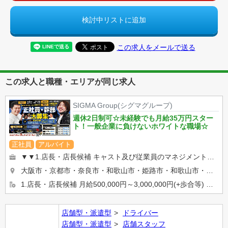
検討中リストに追加
この求人をメールで送る
この求人と職種・エリアが同じ求人
SIGMA Group(シグマグループ)
週休2日制可☆未経験でも月給35万円スター
ト！一般企業に負けないホワイトな職場☆
正社員
アルバイト
▼▼1.店長・店長候補 キャスト及び従業員のマネジメントや売上管理、 イベント企画など 店舗運営に関わる全て...
大阪市・京都市・奈良市・和歌山市・姫路市・和歌山市・岡山市等… 希望の勤務地を選べます★ 【京都・奈良エリ...
1.店長・店長候補 月給500,000円～3,000,000円(+歩合等) ※入社2ケ月で店長昇格実績有り ...
店舗型・派遣型
ドライバー
店舗型・派遣型
店舗スタッフ