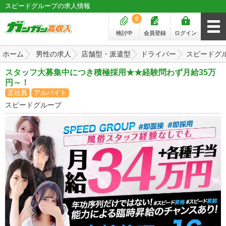
スピードグループの求人情報
0
検討中
会員登録
ログイン
ホーム
男性の求人
店舗型・派遣型
ドライバー
スピードグ
スタッフ大募集中につき積極採用★★経験問わず月給35万
円～！
正社員
アルバイト
スピードグループ