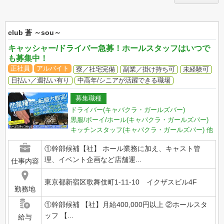
club 蒼 ～sou～
キャッシャー/ドライバー急募！ホールスタッフはいつで
も募集中！
正社員
アルバイト
寮／社宅完備
副業／掛け持ち可
未経験可
日払い／週払い有り
中高年/シニアが活躍できる職場
募集職種
ドライバー(キャバクラ・ガールズバー)
黒服/ボーイ/ホール(キャバクラ・ガールズバー)
キッチンスタッフ(キャバクラ・ガールズバー)
他
①幹部候補【社】 ホール業務に加え、キャスト管
理、イベント企画など店舗運...
仕事内容
東京都新宿区歌舞伎町1-11-10 イクザスビル4F
勤務地
①幹部候補 【社】月給400,000円以上 ②ホールスタ
ッフ 【...
給与