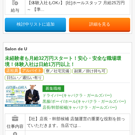
【体験入社もOK♪】 [社]ホールスタッフ 月給25万円
～ 【準...
給与
検討中リストに追加
詳細を見る
Salon de U
未経験者も月給32万円スタート！安心・安全な職場環
境！体験入社は日給1万円以上！
正社員
アルバイト
寮／社宅完備
副業／掛け持ち可
日払い／週払い有り
募集職種
ドライバー(キャバクラ・ガールズバー)
黒服/ボーイ/ホール(キャバクラ・ガールズバー)
店長/幹部候補(キャバクラ・ガールズバー)
【社】店長・幹部候補 店舗運営の重要な役割を担っ
ていただきます。当店では...
仕事内容