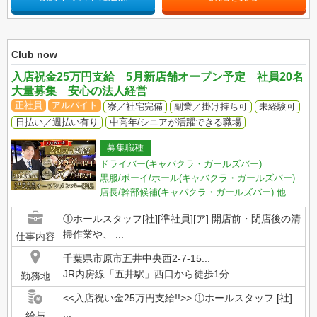
Club now
入店祝金25万円支給 5月新店舗オープン予定 社員20名
大量募集 安心の法人経営
正社員
アルバイト
寮／社宅完備
副業／掛け持ち可
未経験可
日払い／週払い有り
中高年/シニアが活躍できる職場
募集職種
ドライバー(キャバクラ・ガールズバー)
黒服/ボーイ/ホール(キャバクラ・ガールズバー)
店長/幹部候補(キャバクラ・ガールズバー)
他
①ホールスタッフ[社][準社員][ア] 開店前・閉店後の清
掃作業や、 ...
仕事内容
千葉県市原市五井中央西2-7-15...
JR内房線「五井駅」西口から徒歩1分
勤務地
<<入店祝い金25万円支給!!>> ①ホールスタッフ [社]
...
給与