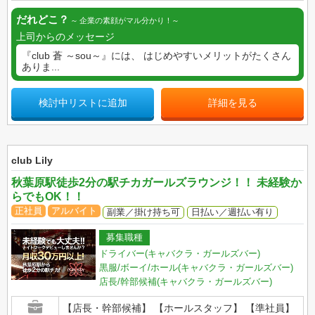
だれどこ？
企業の素顔がマル分かり！
上司からのメッセージ
『club 蒼 ～sou～』には、 はじめやすいメリットがたくさん
ありま...
検討中リストに追加
詳細を見る
club Lily
秋葉原駅徒歩2分の駅チカガールズラウンジ！！ 未経験か
らでもOK！！
正社員
アルバイト
副業／掛け持ち可
日払い／週払い有り
募集職種
ドライバー(キャバクラ・ガールズバー)
黒服/ボーイ/ホール(キャバクラ・ガールズバー)
店長/幹部候補(キャバクラ・ガールズバー)
【店長・幹部候補】 【ホールスタッフ】 【準社員】