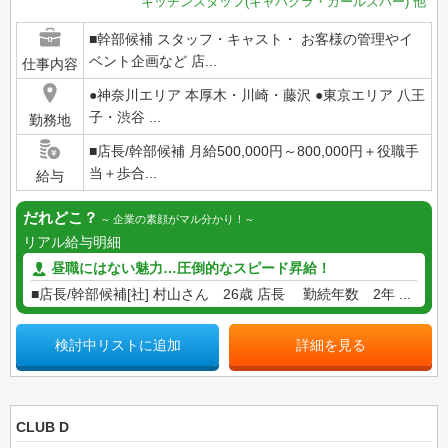
キッチンスタッフ(キャバクラ・ガールズバー)
他
■幹部候補 スタッフ・キャスト・ お客様の管理やイ
ベント企画など 店...
仕事内容
●神奈川エリア 本厚木・川崎・藤沢 ●東京エリア 八王
子・渋谷 ...
勤務地
■店長/幹部候補 月給500,000円～800,000円＋役職手
当＋歩合...
給与
だれどこ？
企業の素顔がマル分かり！
リアル給与明細
昼職にはない魅力…圧倒的なスピード昇給！
■店長/幹部候補[社] 村山さん 26歳 店長 勤続年数 2年 ...
検討中リストに追加
詳細を見る
CLUB D