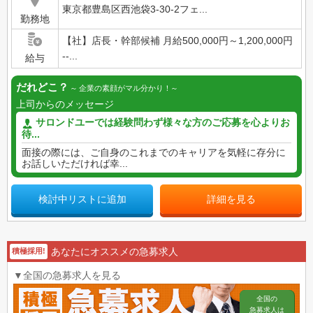
東京都豊島区西池袋3-30-2フェ...
勤務地
【社】店長・幹部候補 月給500,000円～1,200,000円
--...
給与
だれどこ？
企業の素顔がマル分かり！
上司からのメッセージ
サロンドユーでは経験問わず様々な方のご応募を心よりお
待...
面接の際には、ご自身のこれまでのキャリアを気軽に存分に
お話しいただければ幸...
検討中リストに追加
詳細を見る
あなたにオススメの急募求人
積極採用!
▼全国の急募求人を見る
全国の
急募求人は