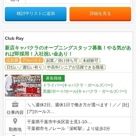
検討中リストに追加
詳細を見る
Club Ray
新店キャバクラのオープニングスタッフ募集！やる気があ
れば即採用！入社祝い金あり！
正社員
アルバイト
副業／掛け持ち可
未経験可
日払い／週払い有り
中高年/シニアが活躍できる職場
募集職種
ドライバー(キャバクラ・ガールズバー)
黒服/ボーイ/ホール(キャバクラ・ガールズバー)
＼＼週休2日、週休1日で働き方が選べます！／／ [社]
[ア]ホールス...
仕事内容
千葉県千葉市中央区富士見1-10-...
千葉都市モノレール「栄町駅」より徒歩2分
勤務地