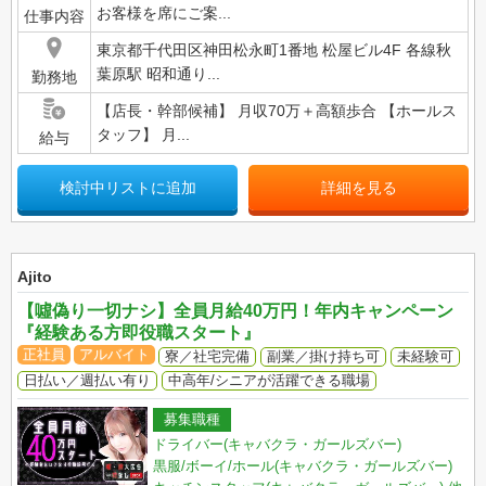
お客様を席にご案...
仕事内容
東京都千代田区神田松永町1番地 松屋ビル4F 各線秋
葉原駅 昭和通り...
勤務地
【店長・幹部候補】 月収70万＋高額歩合 【ホールス
タッフ】 月...
給与
検討中リストに追加
詳細を見る
Ajito
【噓偽り一切ナシ】全員月給40万円！年内キャンペーン
『経験ある方即役職スタート』
正社員
アルバイト
寮／社宅完備
副業／掛け持ち可
未経験可
日払い／週払い有り
中高年/シニアが活躍できる職場
募集職種
ドライバー(キャバクラ・ガールズバー)
黒服/ボーイ/ホール(キャバクラ・ガールズバー)