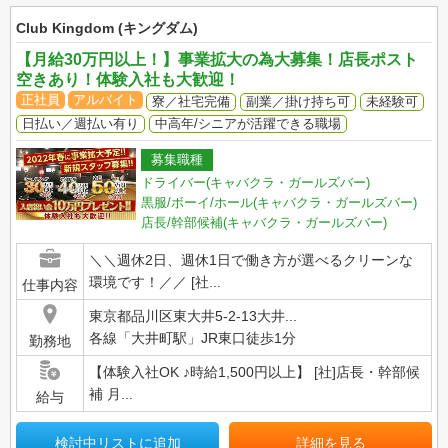
Club Kingdom (キングダム)
【月給30万円以上！】事業拡大の為大募集！店長ポスト
空きあり！体験入社も大歓迎！
正社員
アルバイト
寮／社宅完備
副業／掛け持ち可
未経験可
日払い／週払い有り
中高年/シニアが活躍できる職場
募集職種
ドライバー(キャバクラ・ガールズバー)
黒服/ボーイ/ホール(キャバクラ・ガールズバー)
店長/幹部候補(キャバクラ・ガールズバー)
＼＼週休2日、週休1日で働き方が選べるクリーンな
環境です！／／ [社...
仕事内容
東京都品川区東大井5-2-13大井...
各線「大井町駅」JR東口徒歩1分
勤務地
【体験入社OK ♪時給1,500円以上】 [社]店長・幹部候
補 月...
給与
検討中リストに追加
詳細を見る