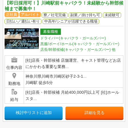
【即日採用可！】川崎駅前キャバクラ！未経験から幹部候
補まで募集中！
正社員
アルバイト
寮／社宅完備
副業／掛け持ち可
未経験可
日払い／週払い有り
中高年/シニアが活躍できる職場
募集職種
ドライバー(キャバクラ・ガールズバー)
黒服/ボーイ/ホール(キャバクラ・ガールズバー)
店長/幹部候補(キャバクラ・ガールズバー)
他
[社]店長・幹部候補 店舗運営、キャスト管理などお店
にかかわる重要な業務...
仕事内容
神奈川県川崎市川崎区砂子2-3-1...
川崎駅 徒歩5分
勤務地
[社]店長・幹部候補 月給400,000円以上可 [社]ホール
スタ...
給与
検討中リストに追加
詳細を見る