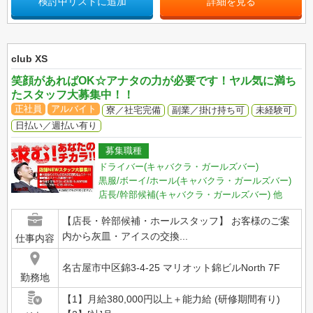
検討中リストに追加
詳細を見る
club XS
笑顔があればOK☆アナタの力が必要です！ヤル気に満ち
たスタッフ大募集中！！
正社員
アルバイト
寮／社宅完備
副業／掛け持ち可
未経験可
日払い／週払い有り
募集職種
ドライバー(キャバクラ・ガールズバー)
黒服/ボーイ/ホール(キャバクラ・ガールズバー)
店長/幹部候補(キャバクラ・ガールズバー)
他
【店長・幹部候補・ホールスタッフ】 お客様のご案
内から灰皿・アイスの交換...
仕事内容
名古屋市中区錦3-4-25 マリオット錦ビルNorth 7F
勤務地
【1】月給380,000円以上＋能力給 (研修期間有り)