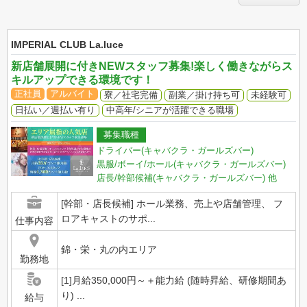
IMPERIAL CLUB La.luce
新店舗展開に付きNEWスタッフ募集!楽しく働きながらス
キルアップできる環境です！
正社員
アルバイト
寮／社宅完備
副業／掛け持ち可
未経験可
日払い／週払い有り
中高年/シニアが活躍できる職場
募集職種
ドライバー(キャバクラ・ガールズバー)
黒服/ボーイ/ホール(キャバクラ・ガールズバー)
店長/幹部候補(キャバクラ・ガールズバー)
他
[幹部・店長候補] ホール業務、売上や店舗管理、 フ
ロアキャストのサポ...
仕事内容
錦・栄・丸の内エリア
勤務地
[1]月給350,000円～＋能力給 (随時昇給、研修期間あ
り) ...
給与