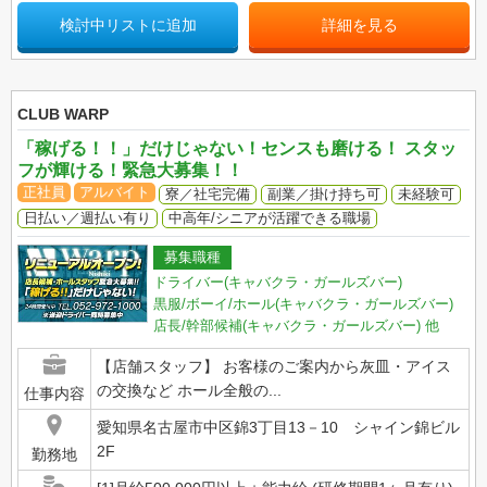
検討中リストに追加
詳細を見る
CLUB WARP
「稼げる！！」だけじゃない！センスも磨ける！ スタッ
フが輝ける！緊急大募集！！
正社員
アルバイト
寮／社宅完備
副業／掛け持ち可
未経験可
日払い／週払い有り
中高年/シニアが活躍できる職場
募集職種
ドライバー(キャバクラ・ガールズバー)
黒服/ボーイ/ホール(キャバクラ・ガールズバー)
店長/幹部候補(キャバクラ・ガールズバー)
他
【店舗スタッフ】 お客様のご案内から灰皿・アイス
の交換など ホール全般の...
仕事内容
愛知県名古屋市中区錦3丁目13－10 シャイン錦ビル
2F
勤務地