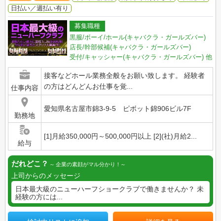
日払い／週払い有り
募集職種
黒服/ボーイ/ホール(キャバクラ・ガールズバー)
店長/幹部候補(キャバクラ・ガールズバー)
受付/キャッシャー(キャバクラ・ガールズバー)
他
接客などホール業務全般をお願い致します。 経験者
の方はどんどんお仕事を覚...
仕事内容
愛知県名古屋市錦3-9-5 ピボット錦906ビル7F
勤務地
[1]月給350,000円～500,000円以上 [2](社)月給2...
給与
だれどこ？
企業の素顔がマル分かり！
上司からのメッセージ
日本最大級のニューハーフショークラブで働きませんか？ 未
経験の方には...