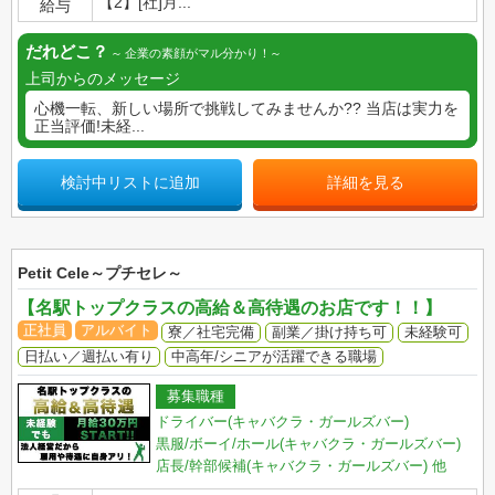
【2】[社]月...
給与
だれどこ？
企業の素顔がマル分かり！
上司からのメッセージ
心機一転、新しい場所で挑戦してみませんか?? 当店は実力を
正当評価!未経...
検討中リストに追加
詳細を見る
Petit Cele～プチセレ～
【名駅トップクラスの高給＆高待遇のお店です！！】
正社員
アルバイト
寮／社宅完備
副業／掛け持ち可
未経験可
日払い／週払い有り
中高年/シニアが活躍できる職場
募集職種
ドライバー(キャバクラ・ガールズバー)
黒服/ボーイ/ホール(キャバクラ・ガールズバー)
店長/幹部候補(キャバクラ・ガールズバー)
他