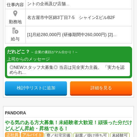
ントの企画及び店舗...
仕事内容
名古屋市中区錦3丁目7-5 シャインΣビルB2F
勤務地
[1]月給280,000円 (研修期間中260,000円) [2]...
給与
だれどこ？
企業の素顔がマル分かり！
上司からのメッセージ
◎NEWスタッフ大募集◎ 当店は完全実力主義。 「実力を認
められ...
検討中リストに追加
詳細を見る
PANDORA
やる気のある方大募集！未経験者大歓迎！頑張った分だけ
どんどん昇給・昇格できる！
正社員
アルバイト
寮／社宅完備
副業／掛け持ち可
未経験可