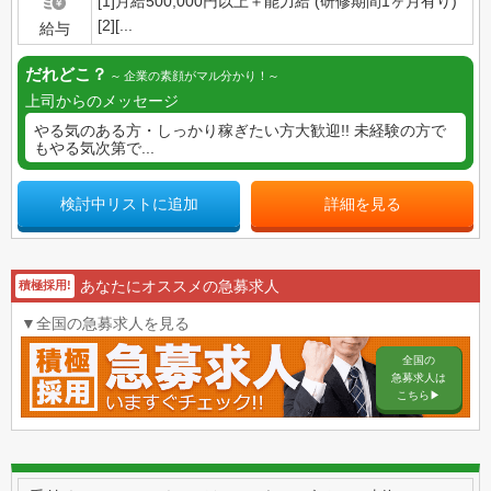
[1]月給500,000円以上＋能力給 (研修期間1ヶ月有り)
[2][...
給与
だれどこ？
企業の素顔がマル分かり！
上司からのメッセージ
やる気のある方・しっかり稼ぎたい方大歓迎!! 未経験の方で
もやる気次第で...
検討中リストに追加
詳細を見る
あなたにオススメの急募求人
積極採用!
▼全国の急募求人を見る
全国の
急募求人は
こちら▶︎