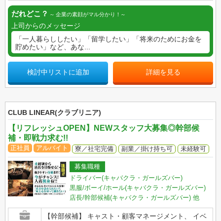
だれどこ？
企業の素顔がマル分かり！
上司からのメッセージ
「一人暮らししたい」「留学したい」「将来のためにお金を
貯めたい」など、あな...
検討中リストに追加
詳細を見る
CLUB LINEAR(クラブリニア)
【リフレッシュOPEN】NEWスタッフ大募集◎幹部候
補・即戦力求む!!
正社員
アルバイト
寮／社宅完備
副業／掛け持ち可
未経験可
募集職種
ドライバー(キャバクラ・ガールズバー)
黒服/ボーイ/ホール(キャバクラ・ガールズバー)
店長/幹部候補(キャバクラ・ガールズバー)
他
【幹部候補】 キャスト・顧客マネージメント、 イベ