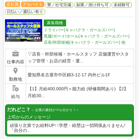
正社員
アルバイト
寮／社宅完備
副業／掛け持ち可
未経験可
日払い／週払い有り
募集職種
ドライバー(キャバクラ・ガールズバー)
黒服/ボーイ/ホール(キャバクラ・ガールズバー)
店長/幹部候補(キャバクラ・ガールズバー)
他
▽店長・幹部候補・ホールスタッフ 店舗運営やスタ
ッフ管理・お店の経営・運...
仕事内容
愛知県名古屋市中区錦3-12-17 内外ビル1F
勤務地
【1】月給400,000円＋能力給 (研修期間あり) 【2】
月給30...
給与
だれどこ？
企業の素顔がマル分かり！
上司からのメッセージ
頑張り次第でお給料UP↑↑学歴・経歴は一切関係ありません!
「自分の...