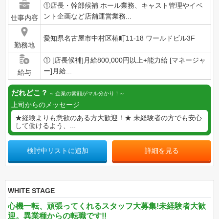
①店長・幹部候補 ホール業務、キャスト管理やイベ
ント企画など店舗運営業務...
仕事内容
愛知県名古屋市中村区椿町11-18 ワールドビル3F
勤務地
① [店長候補]月給800,000円以上+能力給 [マネージャ
ー]月給...
給与
だれどこ？
企業の素顔がマル分かり！
上司からのメッセージ
★経験よりも意欲のある方大歓迎！★ 未経験者の方でも安心
して働けるよう、...
検討中リストに追加
詳細を見る
WHITE STAGE
心機一転、頑張ってくれるスタッフ大募集!未経験者大歓
迎。異業種からの転職です!!