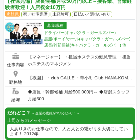
【社保完備】店長候補/月収50万円以上～接客業、営業経
験者歓迎！入店祝金10万円
正社員
寮／社宅完備
未経験可
日払い／週払い有り
募集職種
ドライバー(キャバクラ・ガールズバー)
黒服/ボーイ/ホール(キャバクラ・ガールズバー)
店長/幹部候補(キャバクラ・ガールズバー)
他
【マネージャー】 ・担当ホステスの勤怠管理 ・担当
ホステスのマネジメン...
仕事内容
【祇園】 ・club GALLE ・華小町 Club HANA-KOM...
勤務地
◆店長・幹部候補 月給500,000円～ ◆店舗スタッフ
月給300...
給与
だれどこ？
企業の素顔がマル分かり！
上司からのメッセージ
人ありきのお仕事なので、人と人との繋がりを大切にしてい
ます！ 2012年...