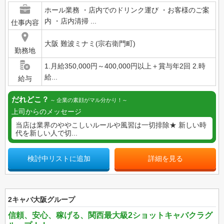
ホール業務 ・店内でのドリンク運び ・お客様のご案
内 ・店内清掃 ...
仕事内容
大阪 難波ミナミ(宗右衛門町)
勤務地
1.月給350,000円～400,000円以上＋賞与年2回 2.時
給...
給与
だれどこ？
企業の素顔がマル分かり！
上司からのメッセージ
当店は業界のややこしいルールや風習は一切排除★ 新しい時
代を新しい人で切...
検討中リストに追加
詳細を見る
2キャバ大阪グループ
信頼、安心、稼げる、関西最大級2ショットキャバクラグ