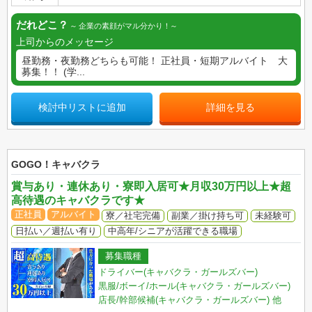
だれどこ？
企業の素顔がマル分かり！
上司からのメッセージ
昼勤務・夜勤務どちらも可能！ 正社員・短期アルバイト 大
募集！！ (学...
検討中リストに追加
詳細を見る
GOGO！キャバクラ
賞与あり・連休あり・寮即入居可★月収30万円以上★超
高待遇のキャバクラです★
正社員
アルバイト
寮／社宅完備
副業／掛け持ち可
未経験可
日払い／週払い有り
中高年/シニアが活躍できる職場
募集職種
ドライバー(キャバクラ・ガールズバー)
黒服/ボーイ/ホール(キャバクラ・ガールズバー)
店長/幹部候補(キャバクラ・ガールズバー)
他