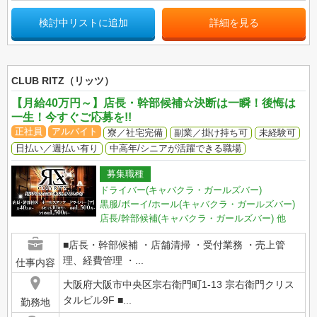
検討中リストに追加
詳細を見る
CLUB RITZ（リッツ）
【月給40万円～】店長・幹部候補☆決断は一瞬！後悔は
一生！今すぐご応募を!!
正社員
アルバイト
寮／社宅完備
副業／掛け持ち可
未経験可
日払い／週払い有り
中高年/シニアが活躍できる職場
募集職種
ドライバー(キャバクラ・ガールズバー)
黒服/ボーイ/ホール(キャバクラ・ガールズバー)
店長/幹部候補(キャバクラ・ガールズバー)
他
■店長・幹部候補 ・店舗清掃 ・受付業務 ・売上管
理、経費管理 ・...
仕事内容
大阪府大阪市中央区宗右衛門町1-13 宗右衛門クリス
タルビル9F ■...
勤務地