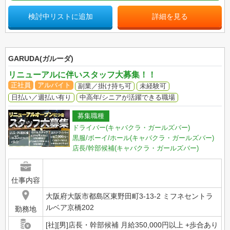
検討中リストに追加
詳細を見る
GARUDA(ガルーダ)
リニューアルに伴いスタッフ大募集！！
正社員
アルバイト
副業／掛け持ち可
未経験可
日払い／週払い有り
中高年/シニアが活躍できる職場
募集職種
ドライバー(キャバクラ・ガールズバー)
黒服/ボーイ/ホール(キャバクラ・ガールズバー)
店長/幹部候補(キャバクラ・ガールズバー)
仕事内容
大阪府大阪市都島区東野田町3-13-2 ミフネセントラ
ルベア京橋202
勤務地
[社][男]店長・幹部候補 月給350,000円以上 +歩合あり