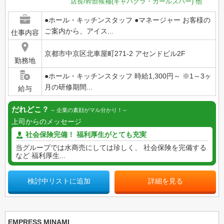
店長/幹部候補(キャバクラ・ガールズバー)
他
●ホール・キッチンスタッフ ●マネージャー お客様の
ご案内から、アイス...
仕事内容
京都市中京区北車屋町271-2 アセンドビル2F
勤務地
●ホール・キッチンスタッフ 時給1,300円～ ※1～3ヶ
月の研修期間...
給与
だれどこ？
企業の素顔がマル分かり！
上司からのメッセージ
社会保険完備！ 福利厚生がとても充実
当グループでは水商売にしては珍しく、 社会保険を完備する
など 福利厚生...
検討中リストに追加
詳細を見る
EMPRESS MINAMI