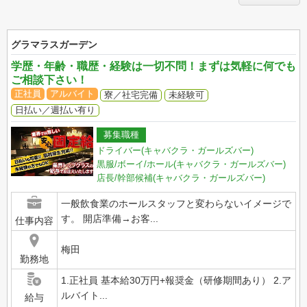
グラマラスガーデン
学歴・年齢・職歴・経験は一切不問！まずは気軽に何でも
ご相談下さい！
正社員
アルバイト
寮／社宅完備
未経験可
日払い／週払い有り
募集職種
ドライバー(キャバクラ・ガールズバー)
黒服/ボーイ/ホール(キャバクラ・ガールズバー)
店長/幹部候補(キャバクラ・ガールズバー)
一般飲食業のホールスタッフと変わらないイメージで
す。 開店準備→お客...
仕事内容
梅田
勤務地
1.正社員 基本給30万円+報奨金（研修期間あり） 2.ア
ルバイト...
給与