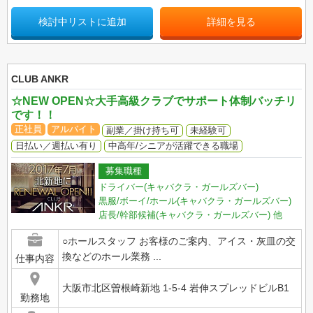
検討中リストに追加
詳細を見る
CLUB ANKR
☆NEW OPEN☆大手高級クラブでサポート体制バッチリ
です！！
正社員
アルバイト
副業／掛け持ち可
未経験可
日払い／週払い有り
中高年/シニアが活躍できる職場
募集職種
ドライバー(キャバクラ・ガールズバー)
黒服/ボーイ/ホール(キャバクラ・ガールズバー)
店長/幹部候補(キャバクラ・ガールズバー)
他
○ホールスタッフ お客様のご案内、アイス・灰皿の交
換などのホール業務 ...
仕事内容
大阪市北区曽根崎新地 1-5-4 岩伸スプレッドビルB1
勤務地