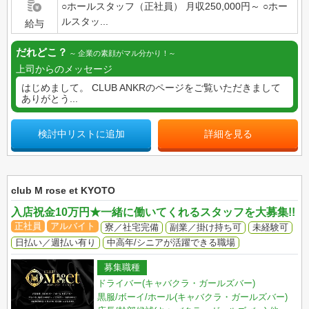
○ホールスタッフ（正社員） 月収250,000円～ ○ホー
ルスタッ...
給与
だれどこ？
企業の素顔がマル分かり！
上司からのメッセージ
はじめまして。 CLUB ANKRのページをご覧いただきまして
ありがとう...
検討中リストに追加
詳細を見る
club M rose et KYOTO
入店祝金10万円★一緒に働いてくれるスタッフを大募集!!
正社員
アルバイト
寮／社宅完備
副業／掛け持ち可
未経験可
日払い／週払い有り
中高年/シニアが活躍できる職場
募集職種
ドライバー(キャバクラ・ガールズバー)
黒服/ボーイ/ホール(キャバクラ・ガールズバー)