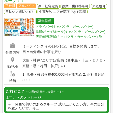
ループ！！
正社員
アルバイト
寮／社宅完備
副業／掛け持ち可
未経験可
日払い／週払い有り
中高年/シニアが活躍できる職場
募集職種
ドライバー(キャバクラ・ガールズバー)
黒服/ボーイ/ホール(キャバクラ・ガールズバー)
店長/幹部候補(キャバクラ・ガールズバー)
他
ミーティング その日の予定、目標を発表します。
日々自分達の仕事を振り...
仕事内容
大阪・神戸7エリア17店舗（西中島・十三・ミナミ・
京橋・堺・梅田・神戸）の...
勤務地
1. 店長・幹部候補400,000円＋能力給 2. 正社員月給
300,0...
給与
だれどこ？
企業の素顔がマル分かり！
上司からのメッセージ
今、関西で勢いのあるグループ 成り上がりたい方、今の自分
を変えたい方、今...