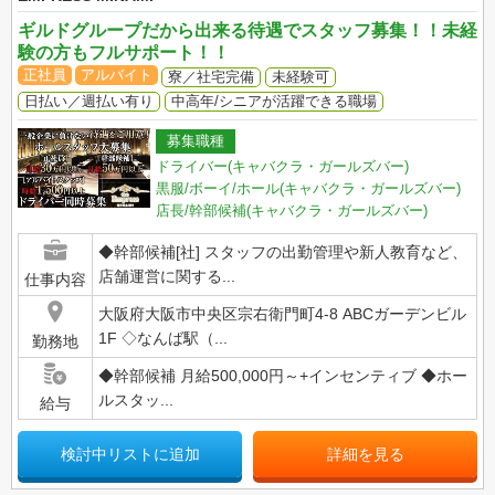
ギルドグループだから出来る待遇でスタッフ募集！！未経
験の方もフルサポート！！
正社員
アルバイト
寮／社宅完備
未経験可
日払い／週払い有り
中高年/シニアが活躍できる職場
募集職種
ドライバー(キャバクラ・ガールズバー)
黒服/ボーイ/ホール(キャバクラ・ガールズバー)
店長/幹部候補(キャバクラ・ガールズバー)
◆幹部候補[社] スタッフの出勤管理や新人教育など、
店舗運営に関する...
仕事内容
大阪府大阪市中央区宗右衛門町4-8 ABCガーデンビル
1F ◇なんば駅（...
勤務地
◆幹部候補 月給500,000円～+インセンティブ ◆ホー
ルスタッ...
給与
検討中リストに追加
詳細を見る