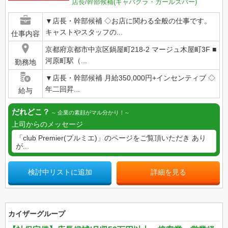
店長/幹部候補(キャバクラ・ガールズバー)
▼店長・幹部候補 ◇お店に関わる全般の仕事です。
キャストやスタッフの...
仕事内容
京都府京都市中京区鍋屋町218-2 マージュ木屋町3F ■
河原町駅（...
勤務地
▼店長・幹部候補 月給350,000円+インセンティブ ◇
年二回昇...
給与
だれどこ？
企業の素顔がマル分かり！
上司からのメッセージ
「club Premier(プルミエ)」のページをご覧頂いただき あり
が...
検討中リストに追加
詳細を見る
カイザーグループ