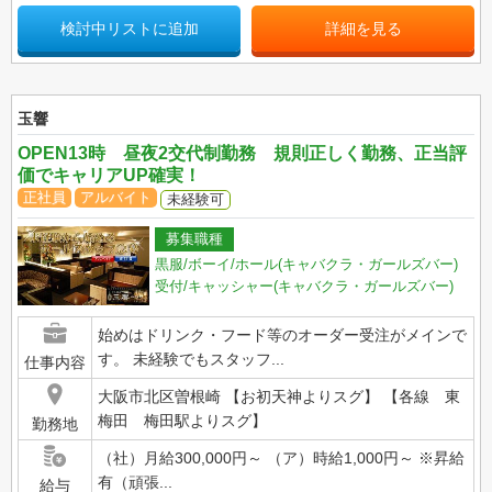
検討中リストに追加
詳細を見る
玉響
OPEN13時 昼夜2交代制勤務 規則正しく勤務、正当評
価でキャリアUP確実！
正社員
アルバイト
未経験可
募集職種
黒服/ボーイ/ホール(キャバクラ・ガールズバー)
受付/キャッシャー(キャバクラ・ガールズバー)
始めはドリンク・フード等のオーダー受注がメインで
す。 未経験でもスタッフ...
仕事内容
大阪市北区曽根崎 【お初天神よりスグ】 【各線 東
梅田 梅田駅よりスグ】
勤務地
（社）月給300,000円～ （ア）時給1,000円～ ※昇給
有（頑張...
給与