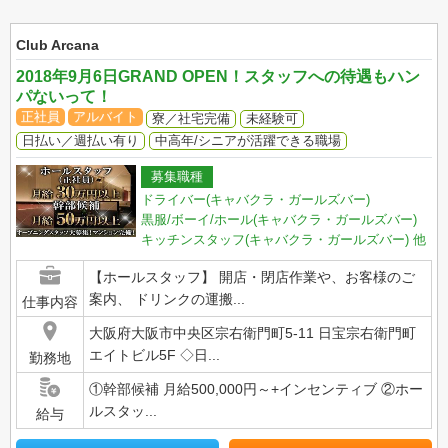
Club Arcana
2018年9月6日GRAND OPEN！スタッフへの待遇もハン
パないって！
正社員
アルバイト
寮／社宅完備
未経験可
日払い／週払い有り
中高年/シニアが活躍できる職場
募集職種
ドライバー(キャバクラ・ガールズバー)
黒服/ボーイ/ホール(キャバクラ・ガールズバー)
キッチンスタッフ(キャバクラ・ガールズバー)
他
【ホールスタッフ】 開店・閉店作業や、お客様のご
案内、 ドリンクの運搬...
仕事内容
大阪府大阪市中央区宗右衛門町5-11 日宝宗右衛門町
エイトビル5F ◇日...
勤務地
①幹部候補 月給500,000円～+インセンティブ ②ホー
ルスタッ...
給与