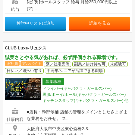
[社][男]ホールスタッフ 給与 月給250,000円以上
[ア]...
給与
検討中リストに追加
詳細を見る
CLUB Luxe-リュクス
誠実さとやる気があれば、必ず評価される職場です。
正社員
アルバイト
寮／社宅完備
副業／掛け持ち可
未経験可
日払い／週払い有り
中高年/シニアが活躍できる職場
募集職種
ドライバー(キャバクラ・ガールズバー)
黒服/ボーイ/ホール(キャバクラ・ガールズバー)
キッチンスタッフ(キャバクラ・ガールズバー)
他
■店長・幹部候補 店舗の管理をメインとしたさまざま
な業務をお任せ。 ス...
仕事内容
大阪府大阪市中央区東心斎橋2-3-...