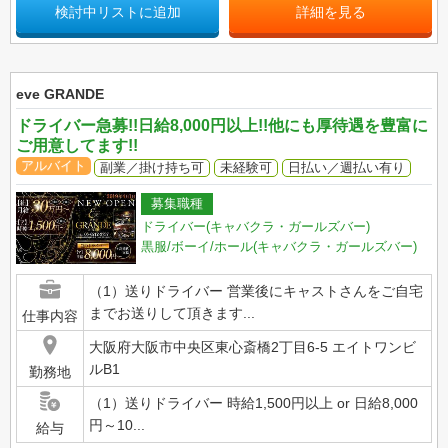
検討中リストに追加
詳細を見る
eve GRANDE
ドライバー急募!!日給8,000円以上!!他にも厚待遇を豊富に
ご用意してます!!
アルバイト
副業／掛け持ち可
未経験可
日払い／週払い有り
募集職種
ドライバー(キャバクラ・ガールズバー)
黒服/ボーイ/ホール(キャバクラ・ガールズバー)
（1）送りドライバー 営業後にキャストさんをご自宅
までお送りして頂きます...
仕事内容
大阪府大阪市中央区東心斎橋2丁目6-5 エイトワンビ
ルB1
勤務地
（1）送りドライバー 時給1,500円以上 or 日給8,000
円～10...
給与