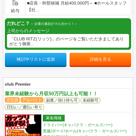
■店長・幹部候補 月給400,000円～ ■ホールスタッフ
【社...
給与
だれどこ？
企業の素顔がマル分かり！
上司からのメッセージ
「CLUB RITZ(リッツ)」のページをご覧いただきましてあり
がとう御座...
検討中リストに追加
詳細を見る
club Premier
業界未経験から月収50万円以上も可能！！
正社員
アルバイト
副業／掛け持ち可
未経験可
日払い／週払い有り
募集職種
ドライバー(キャバクラ・ガールズバー)
黒服/ボーイ/ホール(キャバクラ・ガールズバー)