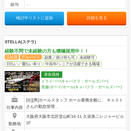
...
給与
検討中リストに追加
詳細を見る
STELLA(ステラ)
経験不問で未経験の方も積極採用中！！
正社員
アルバイト
副業／掛け持ち可
未経験可
日払い／週払い有り
中高年/シニアが活躍できる職場
募集職種
ドライバー(キャバクラ・ガールズバー)
黒服/ボーイ/ホール(キャバクラ・ガールズバー)
[社][男]ホールスタッフ ホール業務全般に、 キャスト
さんの勤怠管理...
仕事内容
大阪府大阪市北区堂山町16-11 久栄第二レジャービル
1F
勤務地