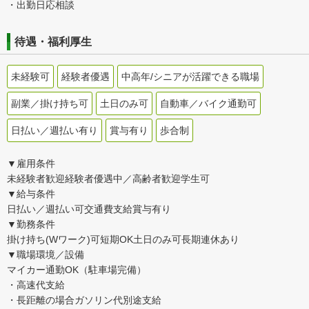
・出勤日応相談
待遇・福利厚生
未経験可
経験者優遇
中高年/シニアが活躍できる職場
副業／掛け持ち可
土日のみ可
自動車／バイク通勤可
日払い／週払い有り
賞与有り
歩合制
▼雇用条件
未経験者歓迎経験者優遇中／高齢者歓迎学生可
▼給与条件
日払い／週払い可交通費支給賞与有り
▼勤務条件
掛け持ち(Wワーク)可短期OK土日のみ可長期連休あり
▼職場環境／設備
マイカー通勤OK（駐車場完備）
・高速代支給
・長距離の場合ガソリン代別途支給