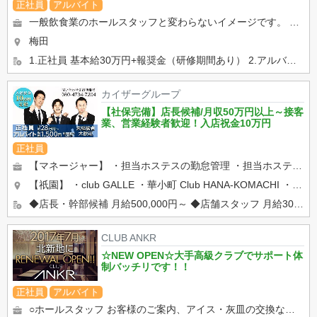
正社員
アルバイト
一般飲食業のホールスタッフと変わらないイメージです。 開店準備→お客さんの案内→食事・お酒の配膳、電話対応な...
梅田
1.正社員 基本給30万円+報奨金（研修期間あり） 2.アルバイト 時給1,500円～ 3.ドライ...
カイザーグループ
【社保完備】店長候補/月収50万円以上～接客
業、営業経験者歓迎！入店祝金10万円
正社員
【マネージャー】 ・担当ホステスの勤怠管理 ・担当ホステスのマネジメント ・担当ホステスの顧客管理 ・ホス...
【祇園】 ・club GALLE ・華小町 Club HANA-KOMACHI ・UNJOUR祇園 【...
◆店長・幹部候補 月給500,000円～ ◆店舗スタッフ 月給300,000円～ ◆ホールスタッフ 時給...
CLUB ANKR
☆NEW OPEN☆大手高級クラブでサポート体
制バッチリです！！
正社員
アルバイト
○ホールスタッフ お客様のご案内、アイス・灰皿の交換などのホール業務 ○店長・幹部候補 ホール業務、キャ...