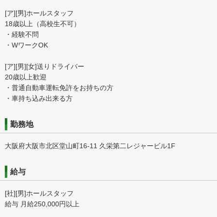
[ア][男]ホールスタッフ
18歳以上（高校生不可）
・経験不問
・WワークOK
[ア][男][女]送りドライバー
20歳以上歓迎
・普通自動車運転免許をお持ちの方
・車持ち込み出来る方
勤務地
大阪府大阪市北区堂山町16-11 久栄第二レジャービル1F
給与
[社][男]ホールスタッフ
給与 月給250,000円以上