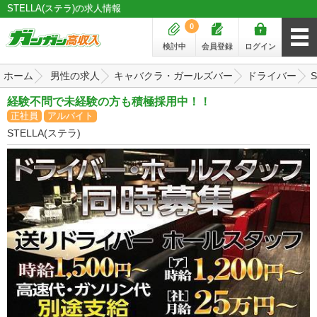
STELLA(ステラ)の求人情報
0
検討中
会員登録
ログイン
ホーム
男性の求人
キャバクラ・ガールズバー
ドライバー
経験不問で未経験の方も積極採用中！！
正社員
アルバイト
STELLA(ステラ)