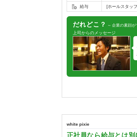
給与
[ホールスタッフ]
だれどこ？
企業の素顔が
上司からのメッセージ
white pixie
正社員なら給与とは別