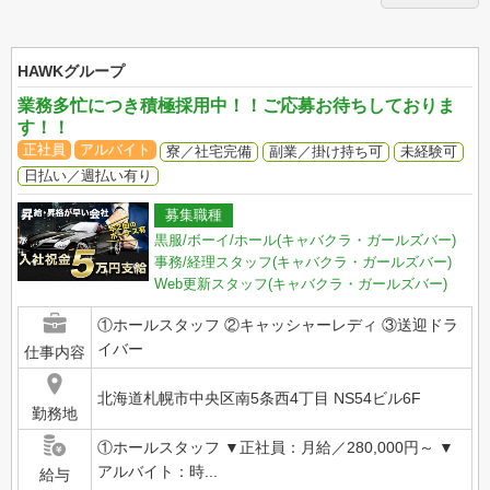
HAWKグループ
業務多忙につき積極採用中！！ご応募お待ちしておりま
す！！
正社員
アルバイト
寮／社宅完備
副業／掛け持ち可
未経験可
日払い／週払い有り
募集職種
黒服/ボーイ/ホール(キャバクラ・ガールズバー)
事務/経理スタッフ(キャバクラ・ガールズバー)
Web更新スタッフ(キャバクラ・ガールズバー)
①ホールスタッフ ②キャッシャーレディ ③送迎ドラ
イバー
仕事内容
北海道札幌市中央区南5条西4丁目 NS54ビル6F
勤務地
①ホールスタッフ ▼正社員：月給／280,000円～ ▼
アルバイト：時...
給与