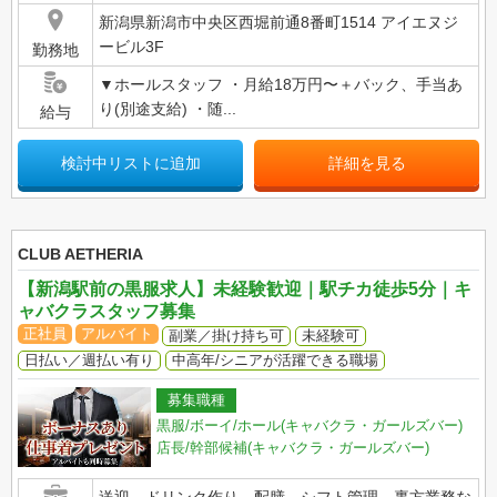
新潟県新潟市中央区西堀前通8番町1514 アイエヌジ
ービル3F
勤務地
▼ホールスタッフ ・月給18万円〜＋バック、手当あ
り(別途支給) ・随...
給与
検討中リストに追加
詳細を見る
CLUB AETHERIA
【新潟駅前の黒服求人】未経験歓迎｜駅チカ徒歩5分｜キ
ャバクラスタッフ募集
正社員
アルバイト
副業／掛け持ち可
未経験可
日払い／週払い有り
中高年/シニアが活躍できる職場
募集職種
黒服/ボーイ/ホール(キャバクラ・ガールズバー)
店長/幹部候補(キャバクラ・ガールズバー)