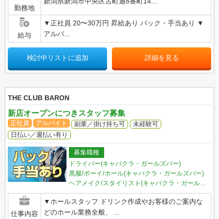
新潟県新潟市中央区古町通8番町14...
勤務地
▼正社員 20〜30万円 昇給あり バック・手当あり ▼
アルバ...
給与
検討中リストに追加
詳細を見る
THE CLUB BARON
新店オープンにつきスタッフ募集
正社員
アルバイト
副業／掛け持ち可
未経験可
日払い／週払い有り
募集職種
ドライバー(キャバクラ・ガールズバー)
黒服/ボーイ/ホール(キャバクラ・ガールズバー)
ヘアメイク/スタイリスト(キャバクラ・ガールズバー)
▼ホールスタッフ ドリンク作成やお客様のご案内な
どのホール業務全般、 ...
仕事内容