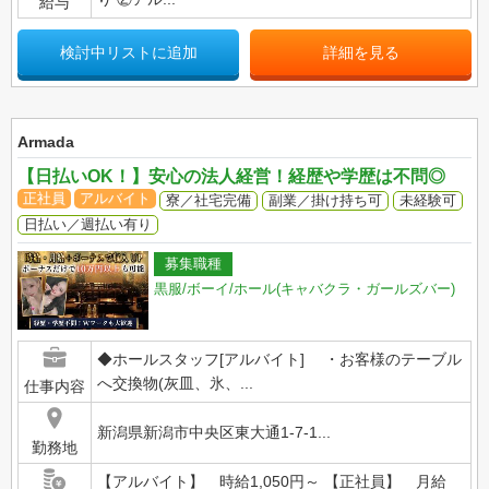
給与
検討中リストに追加
詳細を見る
Armada
【日払いOK！】安心の法人経営！経歴や学歴は不問◎
正社員
アルバイト
寮／社宅完備
副業／掛け持ち可
未経験可
日払い／週払い有り
募集職種
黒服/ボーイ/ホール(キャバクラ・ガールズバー)
◆ホールスタッフ[アルバイト] ・お客様のテーブル
へ交換物(灰皿、氷、...
仕事内容
新潟県新潟市中央区東大通1-7-1...
勤務地
【アルバイト】 時給1,050円～ 【正社員】 月給