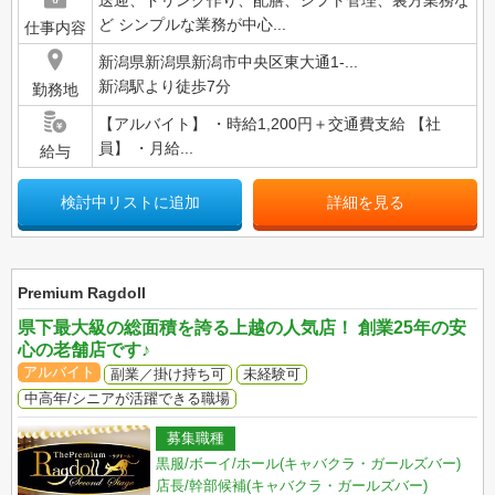
送迎、ドリンク作り、配膳、シフト管理、裏方業務な
ど シンプルな業務が中心...
仕事内容
新潟県新潟県新潟市中央区東大通1-...
新潟駅より徒歩7分
勤務地
【アルバイト】 ・時給1,200円＋交通費支給 【社
員】 ・月給...
給与
検討中リストに追加
詳細を見る
Premium Ragdoll
県下最大級の総面積を誇る上越の人気店！ 創業25年の安
心の老舗店です♪
アルバイト
副業／掛け持ち可
未経験可
中高年/シニアが活躍できる職場
募集職種
黒服/ボーイ/ホール(キャバクラ・ガールズバー)
店長/幹部候補(キャバクラ・ガールズバー)