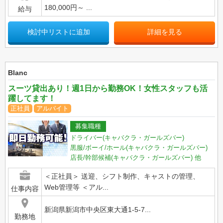
180,000円～ ...
給与
検討中リストに追加
詳細を見る
Blanc
スーツ貸出あり！週1日から勤務OK！女性スタッフも活
躍してます！
正社員
アルバイト
募集職種
ドライバー(キャバクラ・ガールズバー)
黒服/ボーイ/ホール(キャバクラ・ガールズバー)
店長/幹部候補(キャバクラ・ガールズバー)
他
＜正社員＞ 送迎、シフト制作、キャストの管理、
Web管理等 ＜アル...
仕事内容
新潟県新潟市中央区東大通1-5-7...
勤務地