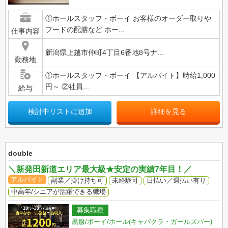
①ホールスタッフ・ボーイ お客様のオーダー取りや
フードの配膳など ホー...
仕事内容
新潟県上越市仲町4丁目6番地8号ナ...
勤務地
①ホールスタッフ・ボーイ 【アルバイト】時給1,000
円～ ②社員...
給与
検討中リストに追加
詳細を見る
double
＼新発田新道エリア最大級★安定の実績7年目！／
アルバイト
副業／掛け持ち可
未経験可
日払い／週払い有り
中高年/シニアが活躍できる職場
募集職種
黒服/ボーイ/ホール(キャバクラ・ガールズバー)