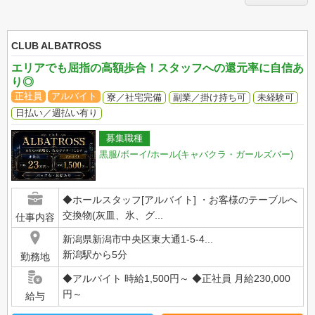
CLUB ALBATROSS
エリアでも屈指の高額歩合！スタッフへの還元率に自信あ
り◎
正社員
アルバイト
寮／社宅完備
副業／掛け持ち可
未経験可
日払い／週払い有り
募集職種
黒服/ボーイ/ホール(キャバクラ・ガールズバー)
◆ホールスタッフ[アルバイト] ・お客様のテーブルへ
交換物(灰皿、氷、グ...
仕事内容
新潟県新潟市中央区東大通1-5-4...
新潟駅から5分
勤務地
◆アルバイト 時給1,500円～ ◆正社員 月給230,000
円～
給与