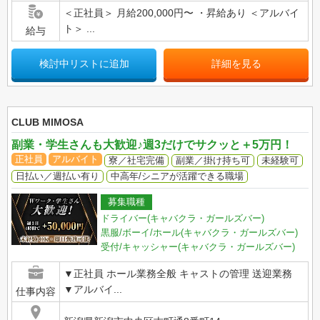
＜正社員＞ 月給200,000円〜 ・昇給あり ＜アルバイ
ト＞ ...
給与
検討中リストに追加
詳細を見る
CLUB MIMOSA
副業・学生さんも大歓迎♪週3だけでサクッと＋5万円！
正社員
アルバイト
寮／社宅完備
副業／掛け持ち可
未経験可
日払い／週払い有り
中高年/シニアが活躍できる職場
募集職種
ドライバー(キャバクラ・ガールズバー)
黒服/ボーイ/ホール(キャバクラ・ガールズバー)
受付/キャッシャー(キャバクラ・ガールズバー)
▼正社員 ホール業務全般 キャストの管理 送迎業務
▼アルバイ...
仕事内容