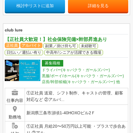
検討中リストに追加
詳細を見る
club lure
【正社員大歓迎！】社会保険完備×幹部昇進あり
正社員
アルバイト
副業／掛け持ち可
未経験可
日払い／週払い有り
中高年/シニアが活躍できる職場
募集職種
ドライバー(キャバクラ・ガールズバー)
黒服/ボーイ/ホール(キャバクラ・ガールズバー)
店長/幹部候補(キャバクラ・ガールズバー)
他
①正社員 送迎、シフト制作、キャストの管理、顧客
対応など ②アルバ...
仕事内容
新潟県三条市須頃1-40HOXOビル2Ｆ
勤務地
①正社員 月給20〜50万円以上可能 ・プラスで歩合あ
り ②アル...