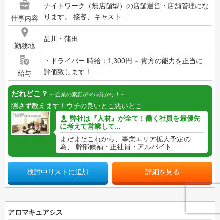
ナイトワーク（無店舗型）の店舗運営・店舗管理にな
ります。 接客、キャスト...
仕事内容
品川・蒲田
勤務地
・ドライバー 時給：1,300円～ 貴方の能力を正当に
評価致します！ ...
給与
だれどこ？
企業の素顔がマル分かり！
隠さず教えます！ウチの良いとこ悪いとこ
弊社は『人材』が全て！働く社員を最優先
に考えて営業して...
まだまだこれから、事業エリア拡大予定の
為、 幹部候補・正社員・アルバイト...
検討中リストに追加
詳細を見る
アロマキュアシス