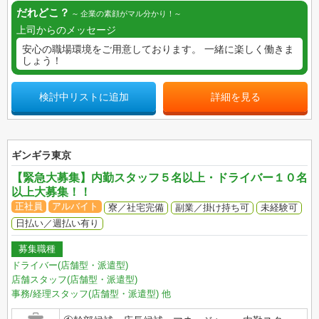
だれどこ？
企業の素顔がマル分かり！
上司からのメッセージ
安心の職場環境をご用意しております。 一緒に楽しく働きま
しょう！
検討中リストに追加
詳細を見る
ギンギラ東京
【緊急大募集】内勤スタッフ５名以上・ドライバー１０名
以上大募集！！
正社員
アルバイト
寮／社宅完備
副業／掛け持ち可
未経験可
日払い／週払い有り
募集職種
ドライバー(店舗型・派遣型)
店舗スタッフ(店舗型・派遣型)
事務/経理スタッフ(店舗型・派遣型)
他