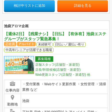
検討中リストに追加
詳細を見る
池袋アロマ企画
【週休2日】【残業ナシ】【日払】【有休有】池袋エステ
グループがスタッフ緊急募集！
正社員
アルバイト
未経験可
日払い／週払い有り
中高年/シニアが活躍できる職場
募集職種
店舗スタッフ(店舗型・派遣型)
店長/幹部候補(店舗型・派遣型)
Web更新スタッフ(店舗型・派遣型)
他
・受付業務 ・Webサイト更新作業 ・女性管理 ・清掃
業務 など
仕事内容
池袋
勤務地