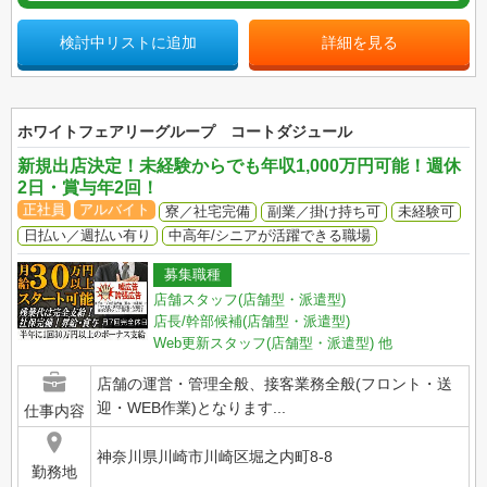
検討中リストに追加
詳細を見る
ホワイトフェアリーグループ コートダジュール
新規出店決定！未経験からでも年収1,000万円可能！週休
2日・賞与年2回！
正社員
アルバイト
寮／社宅完備
副業／掛け持ち可
未経験可
日払い／週払い有り
中高年/シニアが活躍できる職場
募集職種
店舗スタッフ(店舗型・派遣型)
店長/幹部候補(店舗型・派遣型)
Web更新スタッフ(店舗型・派遣型)
他
店舗の運営・管理全般、接客業務全般(フロント・送
迎・WEB作業)となります...
仕事内容
神奈川県川崎市川崎区堀之内町8-8
勤務地