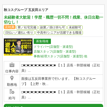
秋コスグループ 五反田エリア
未経験者大歓迎！学歴・職歴一切不問！残業、休日出勤一
切なし！
正社員
寮／社宅完備
副業／掛け持ち可
未経験可
日払い／週払い有り
中高年/シニアが活躍できる職場
募集職種
ドライバー(店舗型・派遣型)
店舗スタッフ(店舗型・派遣型)
事務/経理スタッフ(店舗型・派遣型)
他
□■□■□■□■□■□■□■□■□■ 【１】店長・幹部候補（正社
員）...
仕事内容
面接は五反田事業所で行います。 【秋コスグルー
プ】 【上野・秋...
勤務地
□■□■□■□■□■□■□■□■□■ 【１】店長・幹部候補（正社
員）...
給与