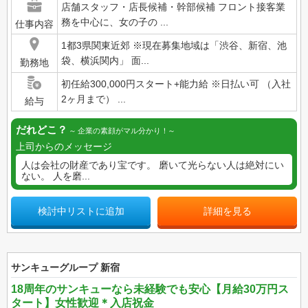
店舗スタッフ・店長候補・幹部候補 フロント接客業
務を中心に、女の子の ...
仕事内容
1都3県関東近郊 ※現在募集地域は「渋谷、新宿、池
袋、横浜関内」 面...
勤務地
初任給300,000円スタート+能力給 ※日払い可 （入社
2ヶ月まで） ...
給与
だれどこ？
企業の素顔がマル分かり！
上司からのメッセージ
人は会社の財産であり宝です。 磨いて光らない人は絶対にい
ない。 人を磨...
検討中リストに追加
詳細を見る
サンキューグループ 新宿
18周年のサンキューなら未経験でも安心【月給30万円ス
タート】女性歓迎＊入店祝金