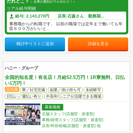
だれどこ？
企業の素顔がマル分かり！
リアル給与明細
給与: 2,143,270円 店長:石森さん 勤務期...
事務職からの転職です。 以前の職場では定年まで働いても年
収６００万がいいと...
検討中リストに追加
詳細を見る
ハニー・グループ
全国的知名度！有名店！月給52.5万円！1R寮無料、日払
い1万円！
正社員
寮／社宅完備
副業／掛け持ち可
未経験可
日払い／週払い有り
中高年/シニアが活躍できる職場
募集職種
店舗スタッフ(店舗型・派遣型)
事務/経理スタッフ(店舗型・派遣型)
店長/幹部候補(店舗型・派遣型)
他