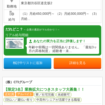
東京都渋谷区道玄坂2
勤務地
（1）月給450,000円～ （2）月給300,000円～ （3）
月給...
給与
だれどこ？
企業の素顔がマル分かり！
リアル給与明細
あなたの実力を正当に評価します！
年齢や前職は一切関係ありません。 「最短3ヶ
月の昇格制度」 経験者・未...
検討中リストに追加
詳細を見る
（株）CTIグループ
【限定3名】業務拡大につきスタッフ大募集！！
正社員
アルバイト
寮／社宅完備
未経験可
日払い／週払い有り
中高年/シニアが活躍できる職場