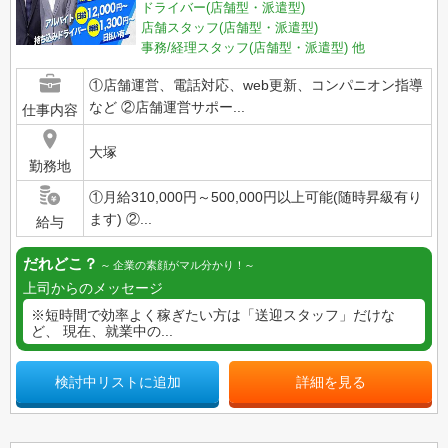
ドライバー(店舗型・派遣型)
店舗スタッフ(店舗型・派遣型)
事務/経理スタッフ(店舗型・派遣型)
他
①店舗運営、電話対応、web更新、コンパニオン指導
など ②店舗運営サポー...
仕事内容
大塚
勤務地
①月給310,000円～500,000円以上可能(随時昇級有り
ます) ②...
給与
だれどこ？
企業の素顔がマル分かり！
上司からのメッセージ
※短時間で効率よく稼ぎたい方は「送迎スタッフ」だけな
ど、 現在、就業中の...
検討中リストに追加
詳細を見る