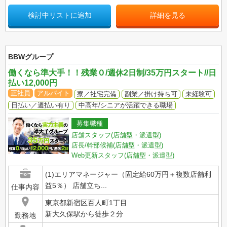
検討中リストに追加
詳細を見る
BBWグループ
働くなら準大手！！残業０/週休2日制/35万円スタート//日
払い12,000円
正社員
アルバイト
寮／社宅完備
副業／掛け持ち可
未経験可
日払い／週払い有り
中高年/シニアが活躍できる職場
募集職種
店舗スタッフ(店舗型・派遣型)
店長/幹部候補(店舗型・派遣型)
Web更新スタッフ(店舗型・派遣型)
(1)エリアマネージャー（固定給60万円＋複数店舗利
益5％） 店舗立ち...
仕事内容
東京都新宿区百人町1丁目
新大久保駅から徒歩２分
勤務地