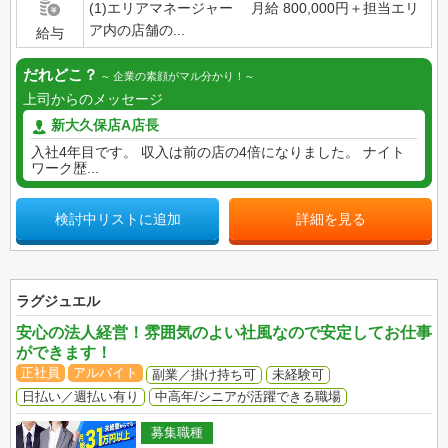
(1)エリアマネージャー 月給 800,000円＋担当エリ
ア内の店舗の...
給与
だれどこ？
企業の素顔がマル分かり！
上司からのメッセージ
新大久保店A店長
入社4年目です。 収入は前の店の4倍になりました。 ナイト
ワーク歴...
検討中リストに追加
詳細を見る
ラグジュエル
安心の法人経営！雰囲気のよい社風なので安定してお仕事
ができます！
正社員
アルバイト
副業／掛け持ち可
未経験可
日払い／週払い有り
中高年/シニアが活躍できる職場
募集職種