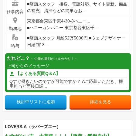
■店舗スタッフ 接客、電話対応、サイト更新、備品
の補充、清掃などの簡単なお...
仕事内容
東京都台東区千束4-30-8ハニー...
■ハニーカンパニー 東京都台東区千...
勤務地
■店舗スタッフ 月給52万5000円 ■ウェブデザイナー
日給制13...
給与
だれどこ？
企業の素顔がマル分かり！
上司からのメッセージ
【よくある質問Q＆A】
Qすぐ働きたいのですが可能ですか？ Aご応募いただき、採
用担当と面接日調...
検討中リストに追加
詳細を見る
LOVERS-A（ラバーズエー）