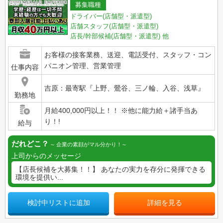
募集職種
ドライバー(店舗型・派遣型)
店舗スタッフ(店舗型・派遣型)
店長/幹部候補(店舗型・派遣型)
他
お客様の接客業務、送迎、電話受付、スタッフ・コン
パニオン管理、営業管理
仕事内容
吉原：最寄駅『上野、鶯谷、三ノ輪、入谷、浅草』
勤務地
月給400,000円以上！！ ※他に能力給＋諸手当あ
り！!
給与
だれどこ？
企業の素顔がマル分かり！
上司からのメッセージ
【店長候補を大募集！！】 あなたの実力を存分に発揮できる
環境を提供い...
検討中リストに追加
詳細を見る