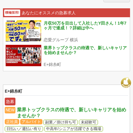
あなたにオススメの急募求人
積極採用!
月収50万を目出して入社したY田さん！1年7
ヶ月で達成！？詳細は中へ
恋愛グループ 横浜
業界トップクラスの待遇で、新しいキャリア
を始めませんか？
E+錦糸町
E+錦糸町
急募
業界トップクラスの待遇で、新しいキャリアを始め
NEW
ませんか？
正社員
アルバイト
副業／掛け持ち可
未経験可
日払い／週払い有り
中高年/シニアが活躍できる職場