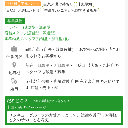
正社員
アルバイト
副業／掛け持ち可
未経験可
日払い／週払い有り
中高年/シニアが活躍できる職場
募集職種
ドライバー(店舗型・派遣型)
店舗スタッフ(店舗型・派遣型)
事務/経理スタッフ(店舗型・派遣型)
他
■総合職（店長・幹部候補） □お客様への対応 ┗ご利
用されるお客様から...
仕事内容
新宿、日暮里・西日暮里・五反田 【大阪・九州店の
スタッフも緊急大募集...
勤務地
▼①幹部候補・店舗運営 店長 完全歩合制のお給料で
す 店舗の売上の％ ...
給与
だれどこ？
企業の素顔がマル分かり！
上司からのメッセージ
サンキューグループの方針としまして、法律を遵守しお客様
と女の子のことを考え...