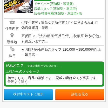
ドライバー(店舗型・派遣型)
店舗スタッフ(店舗型・派遣型)
店長/幹部候補(店舗型・派遣型)
他
①受付業務 / 簡単な更新作業 (すぐに覚えられます)
②店舗運営・管理...
仕事内容
五反田 ※『渋谷/新宿/五反田/品川/秋葉原/錦糸町/他』
も御座いますの...
勤務地
■①電話受付/内勤スタッフ 320,000～350,000円以上
＋毎月高...
給与
だれどこ？
企業の素顔がマル分かり！
上司からのメッセージ
初めまして。店長の藤波です。 記載内容は全てが事実です。
最近よく聞く...
検討中リストに追加
詳細を見る