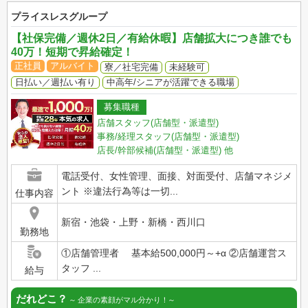
プライスレスグループ
【社保完備／週休2日／有給休暇】店舗拡大につき誰でも
40万！短期で昇給確定！
正社員
アルバイト
寮／社宅完備
未経験可
日払い／週払い有り
中高年/シニアが活躍できる職場
募集職種
店舗スタッフ(店舗型・派遣型)
事務/経理スタッフ(店舗型・派遣型)
店長/幹部候補(店舗型・派遣型)
他
電話受付、女性管理、面接、対面受付、店舗マネジメ
ント ※違法行為等は一切...
仕事内容
新宿・池袋・上野・新橋・西川口
勤務地
①店舗管理者 基本給500,000円～+α ②店舗運営ス
タッフ ...
給与
だれどこ？
企業の素顔がマル分かり！