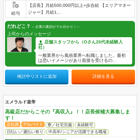
【店長】月給500,000円以上+歩合給 【エリアマネー
ジャー】月給1,...
給与
だれどこ？
企業の素顔がマル分かり！
上司からのメッセージ
店舗スタッフから（Oさん20代未経験入
社）
一般業界から風俗業界へ転職しました。最初
は恐いイメージがあり面接を受けるの...
検討中リストに追加
詳細を見る
エメラルド皇帝
高級店だからこその『高収入』！！店長候補大募集しま
す！
正社員
アルバイト
寮／社宅完備
未経験可
日払い／週払い有り
中高年/シニアが活躍できる職場