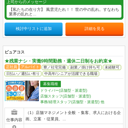
上司からのメッセージ
【私たちの在り方】 風雲児たれ！！ 世の中の乱れ。すなわち
業界の乱れと...
検討中リストに追加
詳細を見る
ピュアコス
★残業ナシ・実働9時間勤務・週休二日制をお約束★
正社員
アルバイト
寮／社宅完備
副業／掛け持ち可
未経験可
日払い／週払い有り
中高年/シニアが活躍できる職場
募集職種
ドライバー(店舗型・派遣型)
店舗スタッフ(店舗型・派遣型)
事務/経理スタッフ(店舗型・派遣型)
他
（1）店舗マネジメント全般 ・集客、求人における企
画、立案 ・従業員、...
仕事内容