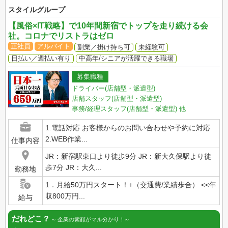
スタイルグループ
【風俗×IT戦略】で10年間新宿でトップを走り続ける会
社。コロナでリストラはゼロ
正社員
アルバイト
副業／掛け持ち可
未経験可
日払い／週払い有り
中高年/シニアが活躍できる職場
募集職種
ドライバー(店舗型・派遣型)
店舗スタッフ(店舗型・派遣型)
事務/経理スタッフ(店舗型・派遣型)
他
1.電話対応 お客様からのお問い合わせや予約に対応
2.WEB作業...
仕事内容
JR：新宿駅東口より徒歩9分 JR：新大久保駅より徒
歩7分 JR：大久...
勤務地
1．月給50万円スタート！+（交通費/業績歩合） <<年
収800万円...
給与
だれどこ？
企業の素顔がマル分かり！