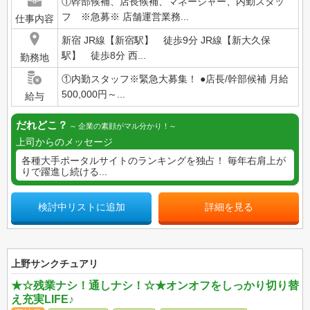
①幹部候補、店長候補、マネージャー、内勤スタッ
フ ※急募※ 店舗運営業務...
仕事内容
新宿 JR線【新宿駅】 徒歩9分 JR線【新大久保
駅】 徒歩8分 西...
勤務地
①内勤スタッフ※緊急大募集！ ●店長/幹部候補 月給
500,000円～...
給与
だれどこ？
企業の素顔がマル分かり！
上司からのメッセージ
各種大手ポータルサイトのランキングを独占！ 毎年右肩上が
りで躍進し続ける...
検討中リストに追加
詳細を見る
上野サンクチュアリ
★☆残業ナシ！通しナシ！☆★オンオフをしっかり切り替
え充実LIFE♪