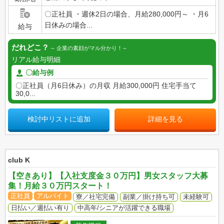
〇正社員 ・週休2日の場合、月給280,000円～ ・月6
日休みの場合...
給与
だれどこ？
企業の素顔がマル分かり！
リアル給与明細
〇給与例
〇正社員（月6日休み）の月収 月給300,000円 住宅手当て
30,0...
検討中リストに追加
詳細を見る
club K
【空きあり】【入社支度金３０万円】男女スタッフ大募
集！月給３０万円スタート！
正社員
アルバイト
寮／社宅完備
副業／掛け持ち可
未経験可
日払い／週払い有り
中高年/シニアが活躍できる職場