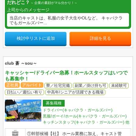
だれどこ？
企業の素顔がマル分かり！
上司からのメッセージ
当店のキャストは、私服の女子大生やOLなど。 キャバクラ
でもガールズバー...
検討中リストに追加
詳細を見る
club 蒼 ～sou～
キャッシャー/ドライバー急募！ホールスタッフはいつで
も募集中！
正社員
アルバイト
寮／社宅完備
副業／掛け持ち可
未経験可
日払い／週払い有り
中高年/シニアが活躍できる職場
募集職種
ドライバー(キャバクラ・ガールズバー)
黒服/ボーイ/ホール(キャバクラ・ガールズバー)
キッチンスタッフ(キャバクラ・ガールズバー)
他
①幹部候補【社】 ホール業務に加え、キャスト管