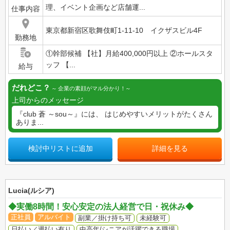
理、イベント企画など店舗運...
仕事内容
東京都新宿区歌舞伎町1-11-10 イクザスビル4F
勤務地
①幹部候補 【社】月給400,000円以上 ②ホールスタ
ッフ 【...
給与
だれどこ？
企業の素顔がマル分かり！
上司からのメッセージ
『club 蒼 ～sou～』には、 はじめやすいメリットがたくさん
ありま...
検討中リストに追加
詳細を見る
Lucia(ルシア)
◆実働8時間！安心安定の法人経営で日・祝休み◆
正社員
アルバイト
副業／掛け持ち可
未経験可
日払い／週払い有り
中高年/シニアが活躍できる職場