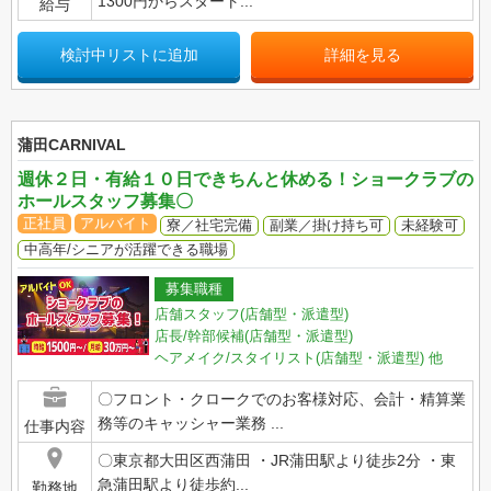
1300円からスタート...
給与
検討中リストに追加
詳細を見る
蒲田CARNIVAL
週休２日・有給１０日できちんと休める！ショークラブの
ホールスタッフ募集〇
正社員
アルバイト
寮／社宅完備
副業／掛け持ち可
未経験可
中高年/シニアが活躍できる職場
募集職種
店舗スタッフ(店舗型・派遣型)
店長/幹部候補(店舗型・派遣型)
ヘアメイク/スタイリスト(店舗型・派遣型)
他
〇フロント・クロークでのお客様対応、会計・精算業
務等のキャッシャー業務 ...
仕事内容
〇東京都大田区西蒲田 ・JR蒲田駅より徒歩2分 ・東
急蒲田駅より徒歩約...
勤務地