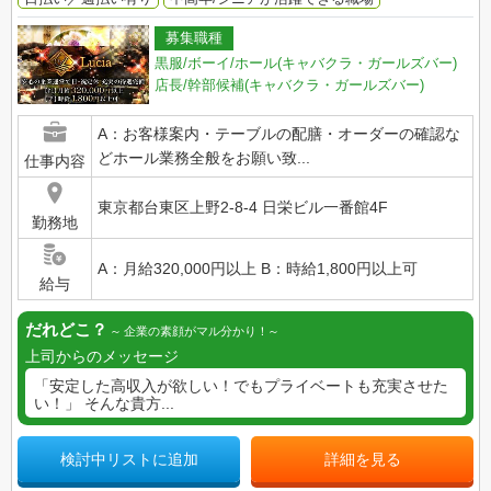
募集職種
黒服/ボーイ/ホール(キャバクラ・ガールズバー)
店長/幹部候補(キャバクラ・ガールズバー)
A：お客様案内・テーブルの配膳・オーダーの確認な
どホール業務全般をお願い致...
仕事内容
東京都台東区上野2-8-4 日栄ビル一番館4F
勤務地
A：月給320,000円以上 B：時給1,800円以上可
給与
だれどこ？
企業の素顔がマル分かり！
上司からのメッセージ
「安定した高収入が欲しい！でもプライベートも充実させた
い！」 そんな貴方...
検討中リストに追加
詳細を見る