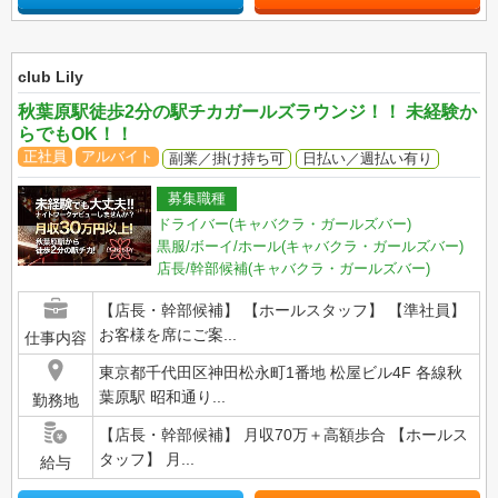
club Lily
秋葉原駅徒歩2分の駅チカガールズラウンジ！！ 未経験か
らでもOK！！
正社員
アルバイト
副業／掛け持ち可
日払い／週払い有り
募集職種
ドライバー(キャバクラ・ガールズバー)
黒服/ボーイ/ホール(キャバクラ・ガールズバー)
店長/幹部候補(キャバクラ・ガールズバー)
【店長・幹部候補】 【ホールスタッフ】 【準社員】
お客様を席にご案...
仕事内容
東京都千代田区神田松永町1番地 松屋ビル4F 各線秋
葉原駅 昭和通り...
勤務地
【店長・幹部候補】 月収70万＋高額歩合 【ホールス
タッフ】 月...
給与