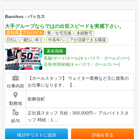
Bacchus - バッカス
大手グループならではの出世スピードを実感下さい。
正社員
アルバイト
寮／社宅完備
未経験可
日払い／週払い有り
中高年/シニアが活躍できる職場
募集職種
黒服/ボーイ/ホール(キャバクラ・ガールズバー)
店長/幹部候補(キャバクラ・ガールズバー)
【ホールスタッフ】 ウェイター業務など主に接客の
お仕事になります。 【...
仕事内容
歌舞伎町
勤務地
正社員スタッフ 月給：300,000円～ アルバイトスタ
ッフ 時給：1,...
給与
検討中リストに追加
詳細を見る