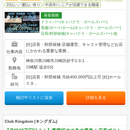
日払い／週払い有り
中高年/シニアが活躍できる職場
募集職種
ドライバー(キャバクラ・ガールズバー)
黒服/ボーイ/ホール(キャバクラ・ガールズバー)
店長/幹部候補(キャバクラ・ガールズバー)
他
[社]店長・幹部候補 店舗運営、キャスト管理などお店
にかかわる重要な業務...
仕事内容
神奈川県川崎市川崎区砂子2-3-1...
川崎駅 徒歩5分
勤務地
[社]店長・幹部候補 月給400,000円以上可 [社]ホール
スタ...
給与
検討中リストに追加
詳細を見る
Club Kingdom (キングダム)