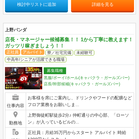
検討中リストに追加
詳細を見る
上野パンダ
店長・マネージャー候補募集！！ 1から丁寧に教えます！
ガッツリ稼ぎましょう！！
正社員
アルバイト
寮／社宅完備
未経験可
中高年/シニアが活躍できる職場
募集職種
黒服/ボーイ/ホール(キャバクラ・ガールズバー)
店長/幹部候補(キャバクラ・ガールズバー)
お客様を席にご案内し、ドリンクやフードの配膳など
フロア業務をお願いしま...
仕事内容
上野御徒町駅徒歩2分♪ 仲町通りの中心部、「ローソ
ン」が入っているビルの...
勤務地
正社員：月給35万円からスタート アルバイト:時給