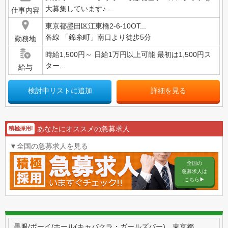
大募集しています♪ ...
仕事内容
東京都墨田区江東橋2-6-10OT...
各線 「錦糸町」南口より徒歩5分
勤務地
時給1,500円～ 日給1万円以上可能 最初は1,500円ス
ター...
給与
検討中リストに追加
詳細を見る
あなたにオススメの急募求人
積極採用!
▼全国の急募求人を見る
全国の
急募求人は
こちら▶︎
黒服/ボーイ/ホール(キャバクラ・ガールズバー)、東京都