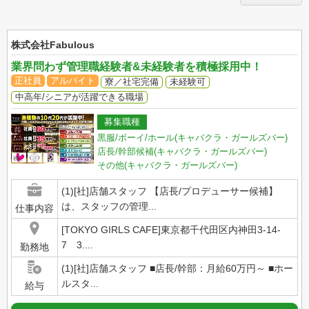
株式会社Fabulous
業界問わず管理職経験者&未経験者を積極採用中！
正社員
アルバイト
寮／社宅完備
未経験可
中高年/シニアが活躍できる職場
募集職種
黒服/ボーイ/ホール(キャバクラ・ガールズバー)
店長/幹部候補(キャバクラ・ガールズバー)
その他(キャバクラ・ガールズバー)
(1)[社]店舗スタッフ 【店長/プロデューサー候補】
は、スタッフの管理...
仕事内容
[TOKYO GIRLS CAFE]東京都千代田区内神田3-14-
7 3....
勤務地
(1)[社]店舗スタッフ ■店長/幹部：月給60万円～ ■ホー
ルスタ...
給与