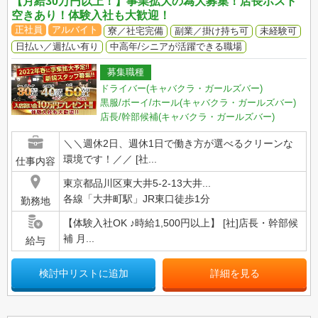
【月給30万円以上！】事業拡大の為大募集！店長ポスト
空きあり！体験入社も大歓迎！
正社員
アルバイト
寮／社宅完備
副業／掛け持ち可
未経験可
日払い／週払い有り
中高年/シニアが活躍できる職場
募集職種
ドライバー(キャバクラ・ガールズバー)
黒服/ボーイ/ホール(キャバクラ・ガールズバー)
店長/幹部候補(キャバクラ・ガールズバー)
＼＼週休2日、週休1日で働き方が選べるクリーンな
環境です！／／ [社...
仕事内容
東京都品川区東大井5-2-13大井...
各線「大井町駅」JR東口徒歩1分
勤務地
【体験入社OK ♪時給1,500円以上】 [社]店長・幹部候
補 月...
給与
検討中リストに追加
詳細を見る