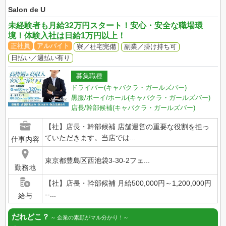
Salon de U
未経験者も月給32万円スタート！安心・安全な職場環
境！体験入社は日給1万円以上！
正社員
アルバイト
寮／社宅完備
副業／掛け持ち可
日払い／週払い有り
募集職種
ドライバー(キャバクラ・ガールズバー)
黒服/ボーイ/ホール(キャバクラ・ガールズバー)
店長/幹部候補(キャバクラ・ガールズバー)
【社】店長・幹部候補 店舗運営の重要な役割を担っ
ていただきます。当店では...
仕事内容
東京都豊島区西池袋3-30-2フェ...
勤務地
【社】店長・幹部候補 月給500,000円～1,200,000円
--...
給与
だれどこ？
企業の素顔がマル分かり！