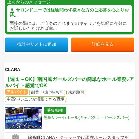
上司からのメッセージ
サロンドユーでは経験問わず様々な方のご応募を心よりお
待...
面接の際には、ご自身のこれまでのキャリアを気軽に存分に
お話しいただければ幸...
検討中リストに追加
詳細を見る
CLARA
【週１～OK】南国風ガールズバーの簡単なホール業務♪ア
ルバイト感覚でOK
アルバイト
副業／掛け持ち可
未経験可
中高年/シニアが活躍できる職場
募集職種
黒服/ボーイ/ホール(キャバクラ・ガールズバー)
錦糸町CLARA～クララ～では現在ホールスタッフを