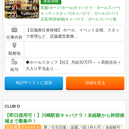
募集職種
黒服/ボーイ/ホール(キャバクラ・ガールズバー)
キッチンスタッフ(キャバクラ・ガールズバー)
店長/幹部候補(キャバクラ・ガールズバー)
他
【店舗責任者候補】 ホール、イベント企画、スタッ
フ管理など、店舗運営業務...
仕事内容
勤務地
◆ホールスタッフ【社】 月給30万円～ ＋高額歩合＋
大入り手当あり ...
給与
検討中リストに追加
詳細を見る
CLUB D
【即日採用可！】川崎駅前キャバクラ！未経験から幹部候
補まで募集中！
正社員
アルバイト
寮／社宅完備
副業／掛け持ち可
未経験可