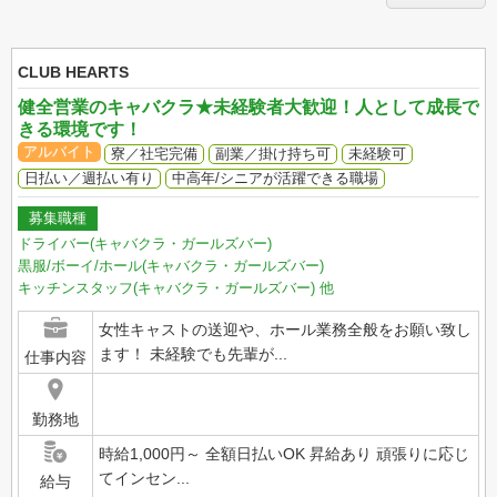
CLUB HEARTS
健全営業のキャバクラ★未経験者大歓迎！人として成長で
きる環境です！
アルバイト
寮／社宅完備
副業／掛け持ち可
未経験可
日払い／週払い有り
中高年/シニアが活躍できる職場
募集職種
ドライバー(キャバクラ・ガールズバー)
黒服/ボーイ/ホール(キャバクラ・ガールズバー)
キッチンスタッフ(キャバクラ・ガールズバー)
他
女性キャストの送迎や、ホール業務全般をお願い致し
ます！ 未経験でも先輩が...
仕事内容
勤務地
時給1,000円～ 全額日払いOK 昇給あり 頑張りに応じ
てインセン...
給与