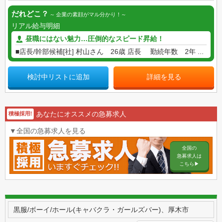
だれどこ？
企業の素顔がマル分かり！
リアル給与明細
昼職にはない魅力…圧倒的なスピード昇給！
■店長/幹部候補[社] 村山さん 26歳 店長 勤続年数 2年 ...
検討中リストに追加
詳細を見る
あなたにオススメの急募求人
積極採用!
▼全国の急募求人を見る
全国の
急募求人は
こちら▶︎
黒服/ボーイ/ホール(キャバクラ・ガールズバー)、厚木市