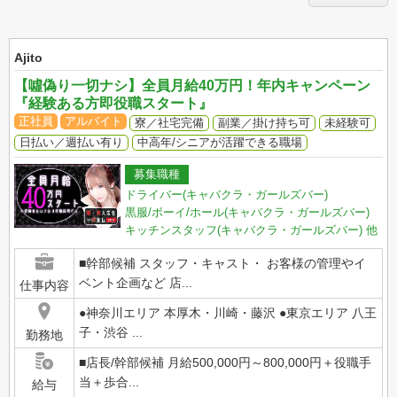
Ajito
【噓偽り一切ナシ】全員月給40万円！年内キャンペーン
『経験ある方即役職スタート』
正社員
アルバイト
寮／社宅完備
副業／掛け持ち可
未経験可
日払い／週払い有り
中高年/シニアが活躍できる職場
募集職種
ドライバー(キャバクラ・ガールズバー)
黒服/ボーイ/ホール(キャバクラ・ガールズバー)
キッチンスタッフ(キャバクラ・ガールズバー)
他
■幹部候補 スタッフ・キャスト・ お客様の管理やイ
ベント企画など 店...
仕事内容
●神奈川エリア 本厚木・川崎・藤沢 ●東京エリア 八王
子・渋谷 ...
勤務地
■店長/幹部候補 月給500,000円～800,000円＋役職手
当＋歩合...
給与