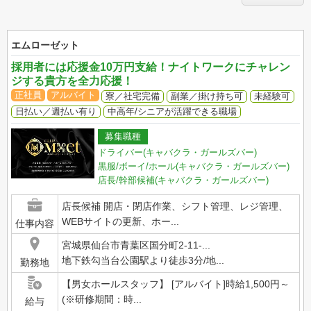
エムローゼット
採用者には応援金10万円支給！ナイトワークにチャレン
ジする貴方を全力応援！
正社員
アルバイト
寮／社宅完備
副業／掛け持ち可
未経験可
日払い／週払い有り
中高年/シニアが活躍できる職場
募集職種
ドライバー(キャバクラ・ガールズバー)
黒服/ボーイ/ホール(キャバクラ・ガールズバー)
店長/幹部候補(キャバクラ・ガールズバー)
店長候補 開店・閉店作業、シフト管理、レジ管理、
WEBサイトの更新、ホー...
仕事内容
宮城県仙台市青葉区国分町2-11-...
地下鉄勾当台公園駅より徒歩3分/地...
勤務地
【男女ホールスタッフ】 [アルバイト]時給1,500円～
(※研修期間：時...
給与