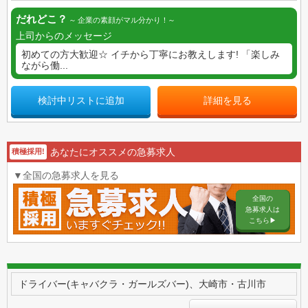
だれどこ？
企業の素顔がマル分かり！
上司からのメッセージ
初めての方大歓迎☆ イチから丁寧にお教えします! 「楽しみ
ながら働...
検討中リストに追加
詳細を見る
あなたにオススメの急募求人
積極採用!
▼全国の急募求人を見る
全国の
急募求人は
こちら▶︎
ドライバー(キャバクラ・ガールズバー)、大崎市・古川市