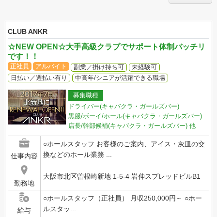
CLUB ANKR
☆NEW OPEN☆大手高級クラブでサポート体制バッチリ
です！！
正社員
アルバイト
副業／掛け持ち可
未経験可
日払い／週払い有り
中高年/シニアが活躍できる職場
募集職種
ドライバー(キャバクラ・ガールズバー)
黒服/ボーイ/ホール(キャバクラ・ガールズバー)
店長/幹部候補(キャバクラ・ガールズバー)
他
○ホールスタッフ お客様のご案内、アイス・灰皿の交
換などのホール業務 ...
仕事内容
大阪市北区曽根崎新地 1-5-4 岩伸スプレッドビルB1
勤務地
○ホールスタッフ（正社員） 月収250,000円～ ○ホー
ルスタッ...
給与