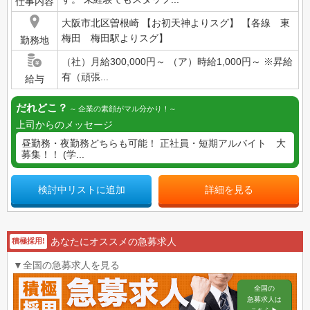
仕事内容
大阪市北区曽根崎 【お初天神よりスグ】 【各線 東
梅田 梅田駅よりスグ】
勤務地
（社）月給300,000円～ （ア）時給1,000円～ ※昇給
有（頑張...
給与
だれどこ？
企業の素顔がマル分かり！
上司からのメッセージ
昼勤務・夜勤務どちらも可能！ 正社員・短期アルバイト 大
募集！！ (学...
検討中リストに追加
詳細を見る
あなたにオススメの急募求人
積極採用!
▼全国の急募求人を見る
全国の
急募求人は