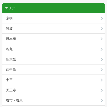
エリア
京橋
難波
日本橋
谷九
新大阪
西中島
十三
天王寺
堺市・堺東