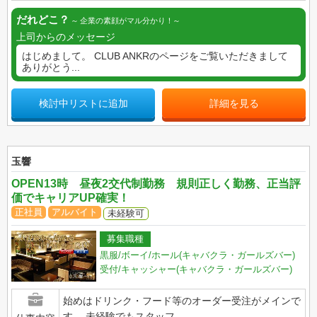
だれどこ？
企業の素顔がマル分かり！
上司からのメッセージ
はじめまして。 CLUB ANKRのページをご覧いただきまして
ありがとう...
検討中リストに追加
詳細を見る
玉響
OPEN13時 昼夜2交代制勤務 規則正しく勤務、正当評
価でキャリアUP確実！
正社員
アルバイト
未経験可
募集職種
黒服/ボーイ/ホール(キャバクラ・ガールズバー)
受付/キャッシャー(キャバクラ・ガールズバー)
始めはドリンク・フード等のオーダー受注がメインで
す。 未経験でもスタッフ...