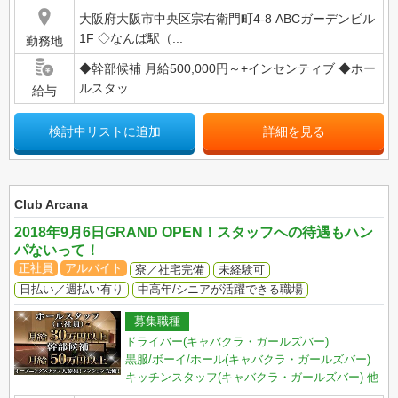
大阪府大阪市中央区宗右衛門町4-8 ABCガーデンビル
1F ◇なんば駅（...
勤務地
◆幹部候補 月給500,000円～+インセンティブ ◆ホー
ルスタッ...
給与
検討中リストに追加
詳細を見る
Club Arcana
2018年9月6日GRAND OPEN！スタッフへの待遇もハン
パないって！
正社員
アルバイト
寮／社宅完備
未経験可
日払い／週払い有り
中高年/シニアが活躍できる職場
募集職種
ドライバー(キャバクラ・ガールズバー)
黒服/ボーイ/ホール(キャバクラ・ガールズバー)
キッチンスタッフ(キャバクラ・ガールズバー)
他