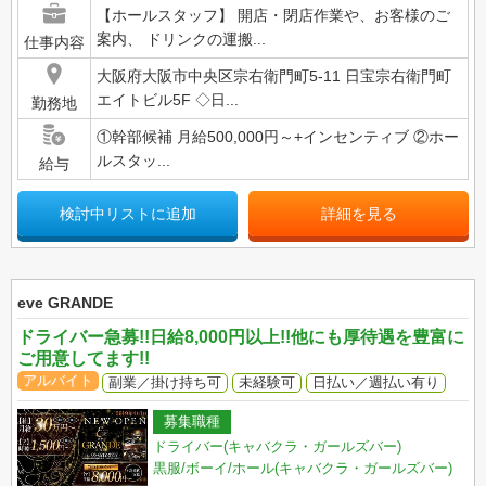
【ホールスタッフ】 開店・閉店作業や、お客様のご
案内、 ドリンクの運搬...
仕事内容
大阪府大阪市中央区宗右衛門町5-11 日宝宗右衛門町
エイトビル5F ◇日...
勤務地
①幹部候補 月給500,000円～+インセンティブ ②ホー
ルスタッ...
給与
検討中リストに追加
詳細を見る
eve GRANDE
ドライバー急募!!日給8,000円以上!!他にも厚待遇を豊富に
ご用意してます!!
アルバイト
副業／掛け持ち可
未経験可
日払い／週払い有り
募集職種
ドライバー(キャバクラ・ガールズバー)
黒服/ボーイ/ホール(キャバクラ・ガールズバー)