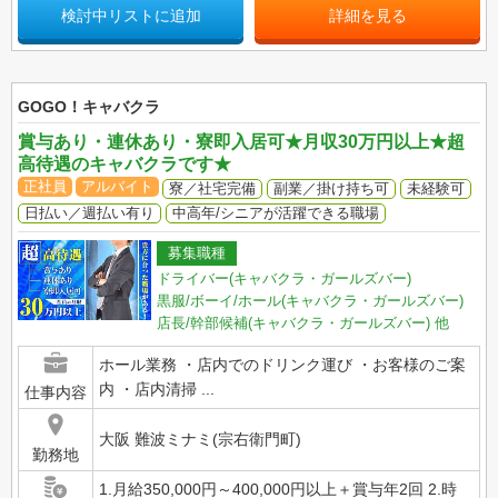
検討中リストに追加
詳細を見る
GOGO！キャバクラ
賞与あり・連休あり・寮即入居可★月収30万円以上★超
高待遇のキャバクラです★
正社員
アルバイト
寮／社宅完備
副業／掛け持ち可
未経験可
日払い／週払い有り
中高年/シニアが活躍できる職場
募集職種
ドライバー(キャバクラ・ガールズバー)
黒服/ボーイ/ホール(キャバクラ・ガールズバー)
店長/幹部候補(キャバクラ・ガールズバー)
他
ホール業務 ・店内でのドリンク運び ・お客様のご案
内 ・店内清掃 ...
仕事内容
大阪 難波ミナミ(宗右衛門町)
勤務地
1.月給350,000円～400,000円以上＋賞与年2回 2.時