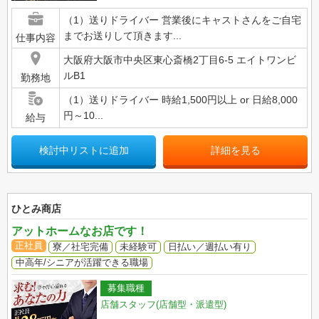
（1）送りドライバー 営業後にキャストさんをご自宅
までお送りして頂きます...
仕事内容
大阪府大阪市中央区東心斎橋2丁目6-5 エイトワンビ
ルB1
勤務地
（1）送りドライバー 時給1,500円以上 or 日給8,000
円～10...
給与
検討中リストに追加
詳細を見る
ひとみ商店
アットホームなお店です！
正社員
寮／社宅完備
未経験可
日払い／週払い有り
中高年/シニアが活躍できる職場
募集職種
店舗スタッフ(店舗型・派遣型)