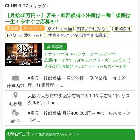
CLUB RITZ（リッツ）
【月給40万円～】店長・幹部候補☆決断は一瞬！後悔は
一生！今すぐご応募を!!
正社員
アルバイト
寮／社宅完備
副業／掛け持ち可
未経験可
日払い／週払い有り
中高年/シニアが活躍できる職場
募集職種
ドライバー(キャバクラ・ガールズバー)
黒服/ボーイ/ホール(キャバクラ・ガールズバー)
店長/幹部候補(キャバクラ・ガールズバー)
他
■店長・幹部候補 ・店舗清掃 ・受付業務 ・売上管
理、経費管理 ・...
仕事内容
大阪府大阪市中央区宗右衛門町1-13 宗右衛門クリス
タルビル9F ■...
勤務地
■店長・幹部候補 月給400,000円～ ■ホールスタッフ
【社...
給与
だれどこ？
企業の素顔がマル分かり！