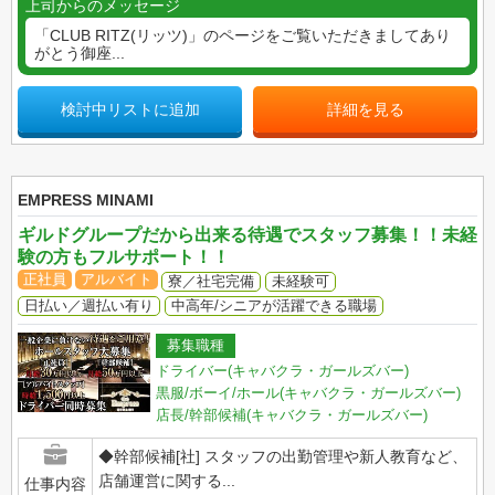
上司からのメッセージ
「CLUB RITZ(リッツ)」のページをご覧いただきましてあり
がとう御座...
検討中リストに追加
詳細を見る
EMPRESS MINAMI
ギルドグループだから出来る待遇でスタッフ募集！！未経
験の方もフルサポート！！
正社員
アルバイト
寮／社宅完備
未経験可
日払い／週払い有り
中高年/シニアが活躍できる職場
募集職種
ドライバー(キャバクラ・ガールズバー)
黒服/ボーイ/ホール(キャバクラ・ガールズバー)
店長/幹部候補(キャバクラ・ガールズバー)
◆幹部候補[社] スタッフの出勤管理や新人教育など、
店舗運営に関する...
仕事内容