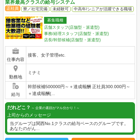
業界最高クラスの給与システム
正社員
寮／社宅完備
未経験可
中高年/シニアが活躍できる職場
募集職種
店舗スタッフ(店舗型・派遣型)
事務/経理スタッフ(店舗型・派遣型)
店長/幹部候補(店舗型・派遣型)
接客、女子管理etc.
仕事内容
ミナミ
勤務地
幹部候補500000円～＋達成報酬 正社員300.000円～
＋達成報酬(...
給与
だれどこ？
企業の素顔がマル分かり！
上司からのメッセージ
当グループは関西No.1クラスの給与ベースのグループです。
あなたのがん...