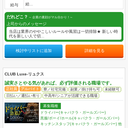
給...
給与
だれどこ？
企業の素顔がマル分かり！
上司からのメッセージ
当店は業界のややこしいルールや風習は一切排除★ 新しい時
代を新しい人で切...
検討中リストに追加
詳細を見る
CLUB Luxe-リュクス
誠実さとやる気があれば、必ず評価される職場です。
正社員
アルバイト
寮／社宅完備
副業／掛け持ち可
未経験可
日払い／週払い有り
中高年/シニアが活躍できる職場
募集職種
ドライバー(キャバクラ・ガールズバー)
黒服/ボーイ/ホール(キャバクラ・ガールズバー)
キッチンスタッフ(キャバクラ・ガールズバー)
他