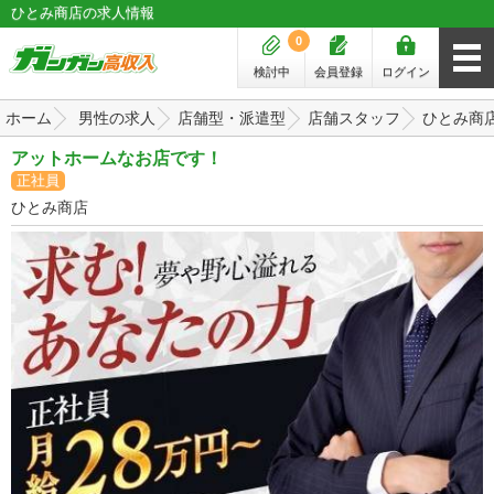
ひとみ商店の求人情報
0
検討中
会員登録
ログイン
ホーム
男性の求人
店舗型・派遣型
店舗スタッフ
ひとみ商
アットホームなお店です！
正社員
ひとみ商店