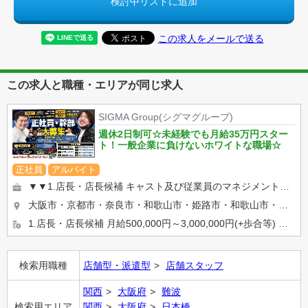
検討中リストに追加
この求人をメールで送る
この求人と職種・エリアが同じ求人
SIGMA Group(シグマグループ)
週休2日制可☆未経験でも月給35万円スター
ト！一般企業に負けないホワイトな職場☆
正社員
アルバイト
▼▼1.店長・店長候補 キャスト及び従業員のマネジメントや売上管理、 イベント企画など 店舗運営に関わる全て...
大阪市・京都市・奈良市・和歌山市・姫路市・和歌山市・岡山市等… 希望の勤務地を選べます★ 【京都・奈良エリ...
1.店長・店長候補 月給500,000円～3,000,000円(+歩合等) ※入社2ケ月で店長昇格実績有り ...
検索用職種
店舗型・派遣型
店舗スタッフ
関西
大阪府
難波
検索用エリア
関西
大阪府
日本橋