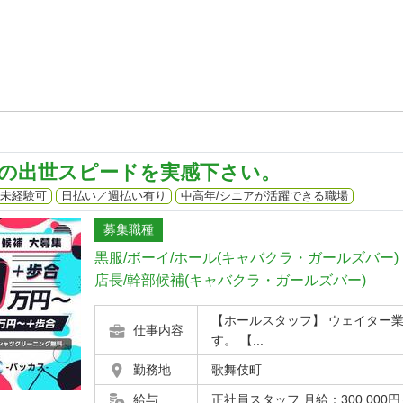
の出世スピードを実感下さい。
未経験可
日払い／週払い有り
中高年/シニアが活躍できる職場
募集職種
黒服/ボーイ/ホール(キャバクラ・ガールズバー)
店長/幹部候補(キャバクラ・ガールズバー)
【ホールスタッフ】 ウェイター
仕事内容
す。 【...
勤務地
歌舞伎町
給与
正社員スタッフ 月給：300,000円